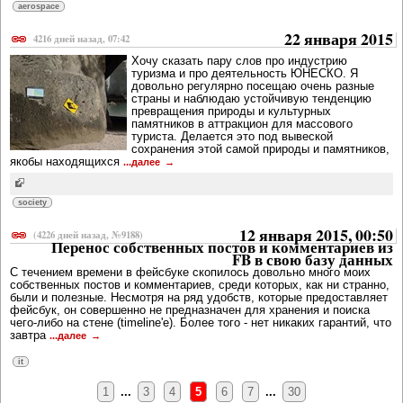
aerospace
22 января 2015
4216 дней назад, 07:42
Хочу сказать пару слов про индустрию
туризма и про деятельность ЮНЕСКО. Я
довольно регулярно посещаю очень разные
страны и наблюдаю устойчивую тенденцию
превращения природы и культурных
памятников в аттракцион для массового
туриста. Делается это под вывеской
сохранения этой самой природы и памятников,
якобы находящихся
...далее
society
12 января 2015, 00:50
(4226 дней назад, №9188)
Перенос собственных постов и комментариев из
FB в свою базу данных
С течением времени в фейсбуке скопилось довольно много моих
собственных постов и комментариев, среди которых, как ни странно,
были и полезные. Несмотря на ряд удобств, которые предоставляет
фейсбук, он совершенно не предназначен для хранения и поиска
чего-либо на стене (timeline'e). Более того - нет никаких гарантий, что
завтра
...далее
it
1
...
3
4
5
6
7
...
30