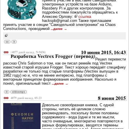
принять участие в выставке самодельных
электронных устройств на базе Arduino,
Rassbery Pi и других контроллеров. За
подробностями пожалуйста обращайтесь к
Алексею Орлову:
ссылка
hackspb@gmail.com Также приглашаем
принять участие в секции "Самодельной электроники" на Chaos
Constructions, проводимой
...далее
cc
it
10 июня 2015, 16:43
(4077 дней назад, №9436)
Разработка Vectrex Frogger (перевод)
Решил перевести
рассказ Chris Salomon о том, как он писал ремейк под Vectrex
известной старой игрушки Frogger. Текст хорошо передаёт специфику
разработки не только под старые платформы (Vectrex выпущен в
1982 году) но и, что не менее интересно, под платформы с
векторным принципом формирования изображения. Насколько я
понял, оригинальный текст
...далее
it
oldcomps
8 июня 2015
4079 дней назад, 05:23
Довольно своеобразная книжка. С одной
стороны, читать её целиком сложно
рекомендовать, поскольку более половины
содержимого - вода (одни и те же мысли,
часто очевидные, многократно повторяются в
разных формулировках, вводятся термины