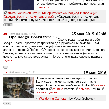
сверх необходимого и т.д). Автор практически
только формулирует проблемы, не предлагая
...далее
Книга "Феномен науки. Кибернетический подход к эволюции" -
Скачать бесплатно, читать онлайн
: «Скачать бесплатно, читать
онлайн Феномен науки Кибернетический подход к эволюции»
books
25 мая 2015, 02:48
(4093 дня назад, №9403)
Про Boogie Board Sync 9.7
Около года назад взял себе
Boogie Board - простое устройство для рукописных заметок. Там
использовалась довольно специфическая технология -
малоконтрастный Reflex LCD экран, на котором можно писать как на
бумаге, но нельзя сохранять или стирать написанное (очистить
можно только сразу весь экран). То есть, его даже сложно назвать
...далее
it
19 мая 2015
4099 дней назад, 21:26
Оставшиеся снимки из поездки по Грузии.
Если будет не лень, позднее смонтирую
видео. Список всех альбомов: Tbilisi
ссылка
Khertvisi
ссылка
Vardzia
ссылка
Batumi
ссылка
...далее
Wandering Camera
: «by Peter Sobolev»
misc