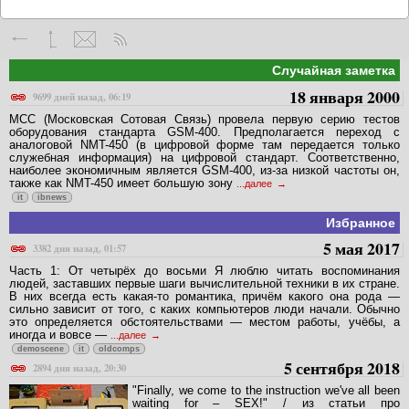
Случайная заметка
18 января 2000
9699 дней назад, 06:19
МСС (Московская Сотовая Связь) провела первую серию тестов
оборудования стандарта GSM-400. Предполагается переход с
аналоговой NMT-450 (в цифровой форме там передается только
служебная информация) на цифровой стандарт. Соответственно,
наиболее экономичным является GSM-400, из-за низкой частоты он,
также как NMT-450 имеет большую зону
...далее
it
ibnews
Избранное
5 мая 2017
3382 дня назад, 01:57
Часть 1: От четырёх до восьми Я люблю читать воспоминания
людей, заставших первые шаги вычислительной техники в их стране.
В них всегда есть какая-то романтика, причём какого она рода —
сильно зависит от того, с каких компьютеров люди начали. Обычно
это определяется обстоятельствами — местом работы, учёбы, а
иногда и вовсе —
...далее
demoscene
it
oldcomps
5 сентября 2018
2894 дня назад, 20:30
"Finally, we come to the instruction we've all been
waiting for – SEX!" / из статьи про