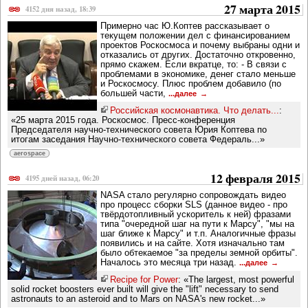
27 марта 2015
4152 дня назад, 18:39
Примерно час Ю.Коптев рассказывает о
текущем положении дел с финансированием
проектов Роскосмоса и почему выбраны одни и
отказались от других. Достаточно откровенно,
прямо скажем. Если вкратце, то: - В связи с
проблемами в экономике, денег стало меньше
и Роскосмосу. Плюс проблем добавило (по
большей части,
...далее
Российская космонавтика. Что делать...
:
«25 марта 2015 года. Роскосмос. Пресс-конференция
Председателя научно-технического совета Юрия Коптева по
итогам заседания Научно-технического совета Федераль...»
aerospace
12 февраля 2015
4195 дней назад, 06:20
NASA стало регулярно сопровождать видео
про процесс сборки SLS (данное видео - про
твёрдотопливный ускоритель к ней) фразами
типа "очередной шаг на пути к Марсу", "мы на
шаг ближе к Марсу" и т.п. Аналогичные фразы
появились и на сайте. Хотя изначально там
было обтекаемое "за пределы земной орбиты".
Началось это месяца три назад.
...далее
Recipe for Power
: «The largest, most powerful
solid rocket boosters ever built will give the "lift" necessary to send
astronauts to an asteroid and to Mars on NASA's new rocket...»