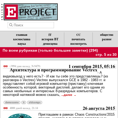
главная
IT
CC
общество
космос/авиа
история ВТ
почитать
разное
наука
демосцена
посмотреть
По всем рубрикам (только большие заметки) (294)
стр. 5 из 30
1 сентября 2015, 05:16
(3994 дня назад, №9479)
Архитектура и программирование Vectrex
- А
видеовыход у него есть? - И как ты себе это представляешь? (из
разговора о Vectrex) Vectrex выпускался GCE в 1982 - 1983 гг. и
представляет собой игровой компьютер (приставку) ключевая
особенность которой, векторный дисплей, делает его одним из
самых необычных и интересных 8-разрядных компьютеров. С
некоторой натяжкой можно сказать,
...далее
demoscene
it
oldcomps
26 августа 2015
4000 дней назад, 21:14
Приглашаем в рамках Chaos Constructions'2015