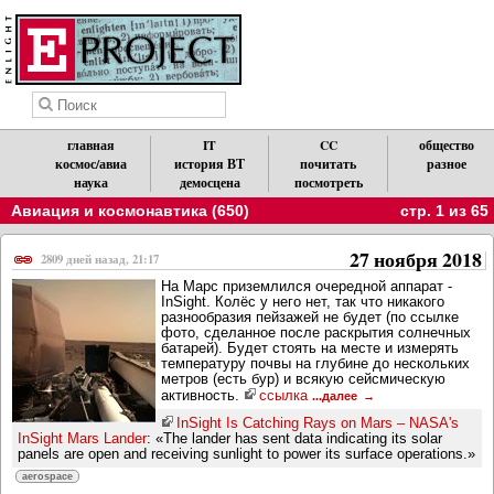
главная
IT
CC
общество
космос/авиа
история ВТ
почитать
разное
наука
демосцена
посмотреть
Авиация и космонавтика (650)
стр. 1 из 65
27 ноября 2018
2809 дней назад, 21:17
На Марс приземлился очередной аппарат -
InSight. Колёс у него нет, так что никакого
разнообразия пейзажей не будет (по ссылке
фото, сделанное после раскрытия солнечных
батарей). Будет стоять на месте и измерять
температуру почвы на глубине до нескольких
метров (есть бур) и всякую сейсмическую
активность.
ссылка
...далее
InSight Is Catching Rays on Mars – NASA's
InSight Mars Lander
: «The lander has sent data indicating its solar
panels are open and receiving sunlight to power its surface operations.»
aerospace