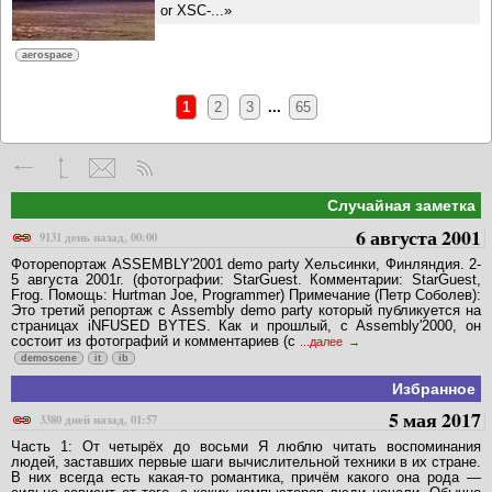
or XSC-...»
aerospace
1
2
3
...
65
Случайная заметка
6 августа 2001
9131 день назад, 00:00
Фоторепортаж ASSEMBLY'2001 demo party Хельсинки, Финляндия. 2-
5 августа 2001г. (фотографии: StarGuest. Комментарии: StarGuest,
Frog. Помощь: Hurtman Joe, Programmer) Примечание (Петр Соболев):
Это третий репортаж с Assembly demo party который публикуется на
страницах iNFUSED BYTES. Как и прошлый, с Assembly'2000, он
состоит из фотографий и комментариев (с
...далее
demoscene
it
ib
Избранное
5 мая 2017
3380 дней назад, 01:57
Часть 1: От четырёх до восьми Я люблю читать воспоминания
людей, заставших первые шаги вычислительной техники в их стране.
В них всегда есть какая-то романтика, причём какого она рода —