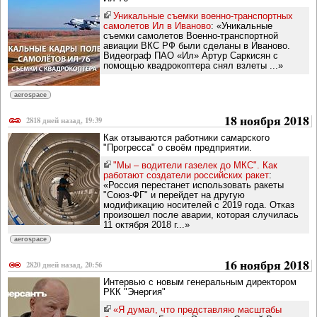
Уникальные съемки военно-транспортных
самолетов Ил в Иваново
: «Уникальные
съемки самолетов Военно-транспортной
авиации ВКС РФ были сделаны в Иваново.
Видеограф ПАО «Ил» Артур Саркисян с
помощью квадрокоптера снял взлеты ...»
aerospace
18 ноября 2018
2818 дней назад, 19:39
Как отзываются работники самарского
"Прогресса" о своём предприятии.
"Мы – водители газелек до МКС". Как
работают создатели российских ракет
:
«Россия перестанет использовать ракеты
"Союз-ФГ" и перейдет на другую
модификацию носителей с 2019 года. Отказ
произошел после аварии, которая случилась
11 октября 2018 г...»
aerospace
16 ноября 2018
2820 дней назад, 20:56
Интервью с новым генеральным директором
РКК "Энергия"
«Я думал, что представляю масштабы