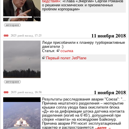
бедствия»
: «Глава «Энергии» Сергей Романов
о решении космических и приземленных
проблем корпорации»
aerospace
11 ноября 2018
2825 дней назад, 17:25
Люди присобачили к планеру турбореактивные
двигатели :)
Статья:
ссылка
Первый полет JetPlane
aerospace
1 ноября 2018
2835 дней назад, 18:58
Результаты расследования аварии "Союза": "...
Причина нештатного разделения – неоткрытие
крышки сопла увода бака окислителя блока
«Д» из-за деформации штока датчика контакта
разделения (изгиб на 6˚45‘), допущенной при
сборке «пакета» на космодроме Байконур.
Причина аварии РН носит эксплуатационный
характер и распространяется
...далее