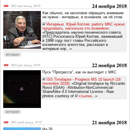
24 ноября 2018
2812 дня назад, 20:03
Как обычно, на заголовок обращать внимание
не нужно - интервью, в основном, не об этом.
Интервью. Юрий Коптев: работу МКС нужно
продлевать, насколько это возможно
:
«Председатель научно-технического совета
(НТС) Роскосмоса Юрий Коптев, занимавший
в 1998 году пост главы Российского
космического агентства, рассказал в
интервью кор...»
aerospace
22 ноября 2018
2814 дня назад, 16:01
Пуск "Прогресса", как он выглядит с МКС
ISS Timelapse - Progress MS 10 launch (16
novembre 2018)
: «Original timelapse by Riccardo
Rossi (ISAA) - Attribution-NonCommercial-
ShareAlike 4.0 International License - Raw
photos courtesy of
ссылка
...»
aerospace
21 ноября 2018
2815 дней назад, 19:15
Ил-76