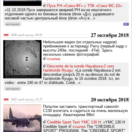
Пуск РН «Союз-ФГ» с ТПК «Союз МС-10»
:
«11.10.2018 Пуск завершился аварией РН из-за нештатного
отделения одного из боковых блоков (блок «Д»), ударившего
носовой частью центральный блок (блок «А») в...»
aerospace
3C
27 октября 2018
2840 дней назад, 00:03
Небольшое видео (из отдельных кадров)
приближения к астероиду Рюгу (первый кадр с
высоты 240м, последний - 47м). Здесь
несколько свежих фотографий:
ссылка
Descente de la sonde Hayabusa-2 vers
l'astéroïde Ryugu
: «La sonde Hayabusa-2 est
descendue jusqu'à 20 m au-dessus du sol de
l'astéroïde Ryugu, le 15 octobre 2018. Ici, en
vidéo : entre 240 et 47 m d'altitude. Crédi...»
aerospace
20 октября 2018
2847 дней назад, 23:37
Попытки заставить транспортный самолёт
C130 взлетать и садиться на очень маленькую
площадку. Авантюризм 99lvl.
Credible Sport Test YMC 130 H
: «YMC 130 H
Credible Sport
ссылка
The "CREDIBLE
SPORT" PROGRAM. The "CREDIBLE SPORT"