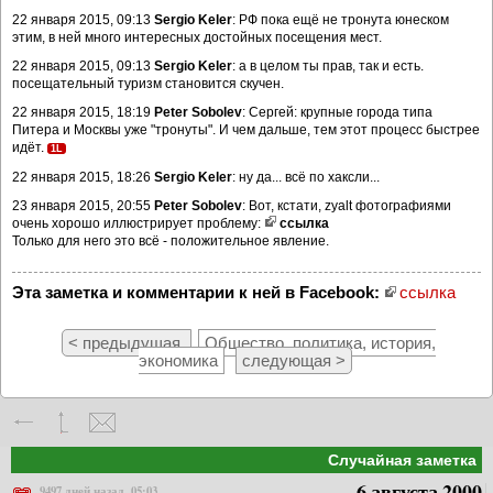
22 января 2015, 09:13
Sergio Keler
: РФ пока ещё не тронута юнеском
этим, в ней много интересных достойных посещения мест.
22 января 2015, 09:13
Sergio Keler
: а в целом ты прав, так и есть.
посещательный туризм становится скучен.
22 января 2015, 18:19
Peter Sobolev
: Сергей: крупные города типа
Питера и Москвы уже "тронуты". И чем дальше, тем этот процесс быстрее
идёт.
1L
22 января 2015, 18:26
Sergio Keler
: ну да... всё по хаксли...
23 января 2015, 20:55
Peter Sobolev
: Вот, кстати, zyalt фотографиями
очень хорошо иллюстрирует проблему:
ссылка
Только для него это всё - положительное явление.
Эта заметка и комментарии к ней в Facebook:
ссылка
< предыдущая
Общество, политика, история,
экономика
следующая >
Случайная заметка
6 августа 2000
9497 дней назад, 05:03