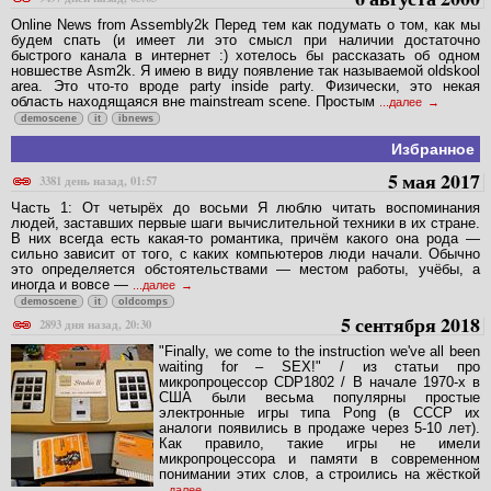
Online News from Assembly2k Перед тем как подумать о том, как мы
будем спать (и имеет ли это смысл при наличии достаточно
быстрого канала в интернет :) хотелось бы рассказать об одном
новшестве Asm2k. Я имею в виду появление так называемой oldskool
area. Это что-то вроде party inside party. Физически, это некая
область находящаяся вне mainstream scene. Простым
...далее
demoscene
it
ibnews
Избранное
5 мая 2017
3381 день назад, 01:57
Часть 1: От четырёх до восьми Я люблю читать воспоминания
людей, заставших первые шаги вычислительной техники в их стране.
В них всегда есть какая-то романтика, причём какого она рода —
сильно зависит от того, с каких компьютеров люди начали. Обычно
это определяется обстоятельствами — местом работы, учёбы, а
иногда и вовсе —
...далее
demoscene
it
oldcomps
5 сентября 2018
2893 дня назад, 20:30
"Finally, we come to the instruction we've all been
waiting for – SEX!" / из статьи про
микропроцессор CDP1802 / В начале 1970-х в
США были весьма популярны простые
электронные игры типа Pong (в СССР их
аналоги появились в продаже через 5-10 лет).
Как правило, такие игры не имели
микропроцессора и памяти в современном
понимании этих слов, а строились на жёсткой
...далее