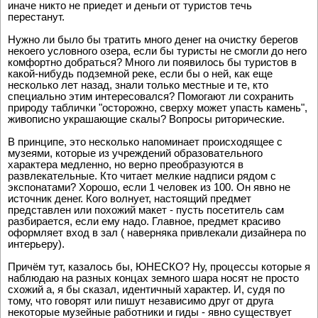
иначе никто не приедет и деньги от туристов течь
перестанут.
Нужно ли было бы тратить много денег на очистку берегов
некоего условного озера, если бы туристы не смогли до него
комфортно добраться? Много ли появилось бы туристов в
какой-нибудь подземной реке, если бы о ней, как еще
несколько лет назад, знали только местные и те, кто
специально этим интересовался? Помогают ли сохранить
природу таблички "осторожно, сверху может упасть камень",
живописно украшающие скалы? Вопросы риторические.
В принципе, это несколько напоминает происходящее с
музеями, которые из учреждений образовательного
характера медленно, но верно преобразуются в
развлекательные. Кто читает мелкие надписи рядом с
экспонатами? Хорошо, если 1 человек из 100. Он явно не
источник денег. Кого волнует, настоящий предмет
представлен или похожий макет - пусть посетитель сам
разбирается, если ему надо. Главное, предмет красиво
оформляет вход в зал ( наверняка привлекали дизайнера по
интерьеру).
Причём тут, казалось бы, ЮНЕСКО? Ну, процессы которые я
наблюдаю на разных концах земного шара носят не просто
схожий а, я бы сказал, идентичный характер. И, судя по
тому, что говорят или пишут независимо друг от друга
некоторые музейные работники и гиды - явно существует