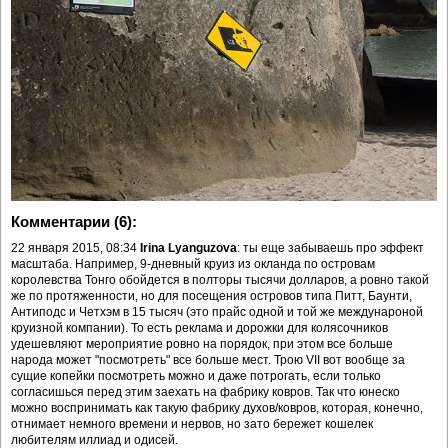
Комментарии (6):
22 января 2015, 08:34
Irina Lyanguzova
: ты еще забываешь про эффект
масштаба. Например, 9-дневный круиз из окланда по островам
королевства Тонго обойдется в полторы тысячи долларов, а ровно такой
же по протяженности, но для посещения островов типа Питт, Баунти,
Антиподс и Четхэм в 15 тысяч (это прайс одной и той же междунароной
круизной компании). То есть реклама и дорожки для колясочников
удешевляют мероприятие ровно на порядок, при этом все больше
народа может "посмотреть" все больше мест. Трою VII вот вообще за
сущие копейки посмотреть можно и даже потрогать, если только
согласишься перед этим заехать на фабрику ковров. Так что юнеско
можно воспринимать как такую фабрику духов/ковров, которая, конечно,
отнимает немного времени и нервов, но зато бережет кошелек
любителям иллиад и одисей.