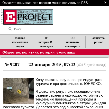
Обратите внимание, что новости можно получать по RSS.
X
главная
IT
CC
общество
космос/авиа
история ВТ
почитать
разное
наука
демосцена
посмотреть
Общество, политика, история, экономика
№ 9207
22 января 2015, 07:42
(4215 дней назад)
Хочу сказать пару слов про индустрию
туризма и про деятельность ЮНЕСКО.
Я довольно регулярно посещаю очень
разные страны и наблюдаю устойчивую
тенденцию превращения природы и
культурных памятников в аттракцион для
массового туриста. Делается это под вывеской сохранения