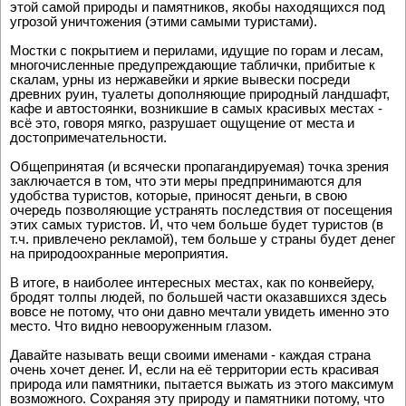
этой самой природы и памятников, якобы находящихся под
угрозой уничтожения (этими самыми туристами).
Мостки с покрытием и перилами, идущие по горам и лесам,
многочисленные предупреждающие таблички, прибитые к
скалам, урны из нержавейки и яркие вывески посреди
древних руин, туалеты дополняющие природный ландшафт,
кафе и автостоянки, возникшие в самых красивых местах -
всё это, говоря мягко, разрушает ощущение от места и
достопримечательности.
Общепринятая (и всячески пропагандируемая) точка зрения
заключается в том, что эти меры предпринимаются для
удобства туристов, которые, приносят деньги, в свою
очередь позволяющие устранять последствия от посещения
этих самых туристов. И, что чем больше будет туристов (в
т.ч. привлечено рекламой), тем больше у страны будет денег
на природоохранные мероприятия.
В итоге, в наиболее интересных местах, как по конвейеру,
бродят толпы людей, по большей части оказавшихся здесь
вовсе не потому, что они давно мечтали увидеть именно это
место. Что видно невооруженным глазом.
Давайте называть вещи своими именами - каждая страна
очень хочет денег. И, если на её территории есть красивая
природа или памятники, пытается выжать из этого максимум
возможного. Сохраняя эту природу и памятники потому, что