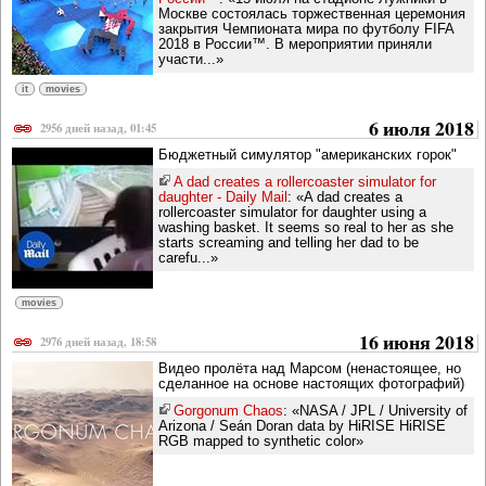
Москве состоялась торжественная церемония
закрытия Чемпионата мира по футболу FIFA
2018 в России™. В мероприятии приняли
участи...»
it
movies
6 июля 2018
2956 дней назад, 01:45
Бюджетный симулятор "американских горок"
A dad creates a rollercoaster simulator for
daughter - Daily Mail
: «A dad creates a
rollercoaster simulator for daughter using a
washing basket. It seems so real to her as she
starts screaming and telling her dad to be
carefu...»
movies
16 июня 2018
2976 дней назад, 18:58
Видео пролёта над Марсом (ненастоящее, но
сделанное на основе настоящих фотографий)
Gorgonum Chaos
: «NASA / JPL / University of
Arizona / Seán Doran data by HiRISE HiRISE
RGB mapped to synthetic color»