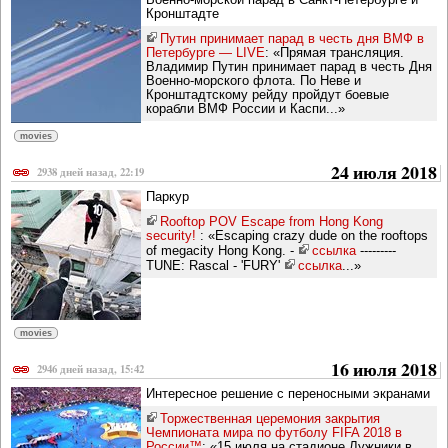
Кронштадте
Путин принимает парад в честь дня ВМФ в
Петербурге — LIVE
: «Прямая трансляция.
Владимир Путин принимает парад в честь Дня
Военно-морского флота. По Неве и
Кронштадтскому рейду пройдут боевые
корабли ВМФ России и Каспи...»
movies
24 июля 2018
2938 дней назад, 22:19
Паркур
Rooftop POV Escape from Hong Kong
security!
: «Escaping crazy dude on the rooftops
of megacity Hong Kong. -
ссылка
---------
TUNE: Rascal - 'FURY'
ссылка
...»
movies
16 июля 2018
2946 дней назад, 15:42
Интересное решение с переносными экранами
Торжественная церемония закрытия
Чемпионата мира по футболу FIFA 2018 в
России™
: «15 июля на стадионе Лужники в