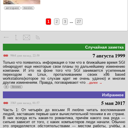
aerospace
movies
1
2
3
...
27
Случайная заметка
7 августа 1999
9864 дня назад, 22:50
Только что появилось информация о том что в ближайшее время SGI
обнародует еще некоторые свои планы по дальнейшему изменению
компании. И это на фоне того что SGI занимается усиленным
переходом на Linux, проталкиванием своих x86 based
workstations(которое по слухам идет не очень удачно) и многим
другим изменениям. Правда, поговаривают что
...далее
it
ibnews
Избранное
5 мая 2017
3383 дня назад, 01:57
Часть 1: От четырёх до восьми Я люблю читать воспоминания
людей, заставших первые шаги вычислительной техники в их стране.
В них всегда есть какая-то романтика, причём какого она рода —
сильно зависит от того, с каких компьютеров люди начали. Обычно
это определяется обстоятельствами — местом работы, учёбы, а