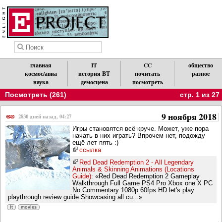
главная
IT
CC
общество
космос/авиа
история ВТ
почитать
разное
наука
демосцена
посмотреть
Посмотреть (261)
стр. 1 из 27
9 ноября 2018
2830 дней назад, 04:27
Игры становятся всё круче. Может, уже пора
начать в них играть? Впрочем нет, подожду
ещё лет пять :)
ссылка
Red Dead Redemption 2 - All Legendary
Animals & Skinning Animations (Locations
Guide)
: «Red Dead Redemption 2 Gameplay
Walkthrough Full Game PS4 Pro Xbox one X PC
No Commentary 1080p 60fps HD let's play
playthrough review guide Showcasing all cu...»
it
movies