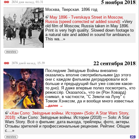
5 ноября 2018
2834 дня назад, 01:31
Москва, Тверская. 1896 год
May 1896 - Tverskaya Street in Moscow,
Russia (speed corrected w/ added sound)
: «Very
old film of Moscow, Russia taken in May 1896.
Print is very high quality. Slowed down footage to
a natural rate and added in sound for ambiance.
This wa...»
movies
22 сентября 2018
2878 дней назад, 15:39
Последние Звёздные Войны внезапно
оказались вполне смотрибельными (до этого
они с каждом фильмом деградировали всё
больше и предыдущий был уже совсем какое-
то дно). Я даже впервые полез посмотреть, кто
режиссёр. Оказалось, что он (Рон Ховард)
снимал, в частности, "С Земли на Луну" с
Томом Хэнксом, да и вообще много известных
...далее
«Хан Соло: Звёздные войны. Истории» (Solo: A Star Wars Story,
2018)
: «Хан Соло: Звёздные войны. Истории (2018) — Solo: A Star
Wars Story. Всё о фильме: дата выхода, трейлеры, фото, актеры.
Отзывы зрителей и профессиональные рецензии. Рейтинг. Общие
с....»
movies
2C