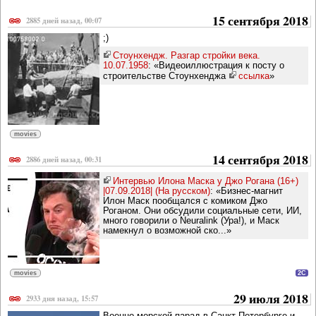
15 сентября 2018
2885 дней назад, 00:07
;)
Стоунхендж. Разгар стройки века.
10.07.1958
: «Видеоиллюстрация к посту о
строительстве Стоунхенджа
ссылка
»
movies
14 сентября 2018
2886 дней назад, 00:31
Интервью Илона Маска у Джо Рогана (16+)
|07.09.2018| (На русском)
: «Бизнес-магнит
Илон Маск пообщался с комиком Джо
Роганом. Они обсудили социальные сети, ИИ,
много говорили о Neuralink (Ура!), и Маск
намекнул о возможной ско...»
movies
2C
29 июля 2018
2933 дня назад, 15:57
Военно-морской парад в Санкт-Петербурге и