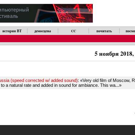
история ВТ
демосцена
CC
почитать
посмо
5 ноября 2018,
ssia (speed corrected w/ added sound)
: «Very old film of Moscow, 
 to a natural rate and added in sound for ambiance. This wa...»