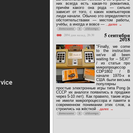
них всегда есть какая-то романтика,
причём какого она рода — сильно
зависит от того, с каких компьютеров
люди начали. Обычно это определяется
обстоятельствами — местом работы,
учёбы, а иногда и вовсе —
...далее
demoscene
it
oldcomps
5 сентября
2894 дня назад, 20:30
2018
"Finally, we come
to the instruction
we've all been
waiting for – SEX!"
/ из статьи про
микропроцессор
CDP1802 / В
начале 1970-х в
США были весьма
популярны
простые электронные игры типа Pong (в
СССР их аналоги появились в продаже
через 5-10 лет). Как правило, такие игры
не имели микропроцессора и памяти в
современном понимании этих слов, а
строились на жёсткой
...далее
demoscene
it
oldcomps