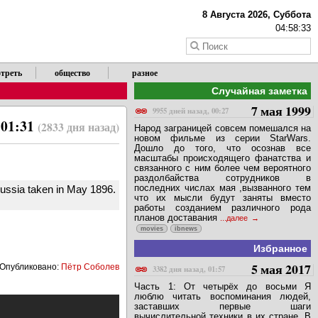
8 Августа 2026, Суббота
04:58:34
треть
общество
разное
Случайная заметка
7 мая 1999
9955 дней назад, 00:27
 01:31
(2833 дня назад)
Народ заграницей совсем помешался на
новом фильме из серии StarWars.
Дошло до того, что осознав все
масштабы происходящего фанатства и
связанного с ним более чем вероятного
раздолбайства сотрудников в
последних числах мая ,вызванного тем
Russia taken in May 1896.
что их мысли будут заняты вместо
работы созданием различного рода
планов доставания
...далее
movies
ibnews
Избранное
5 мая 2017
Опубликовано:
Пётр Соболев
3382 дня назад, 01:57
Часть 1: От четырёх до восьми Я
люблю читать воспоминания людей,
заставших первые шаги
вычислительной техники в их стране. В