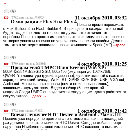
it
lj
11 октября 2010, 03:32
(5782 дня назад, №8803)
О миграции с Flex 3 на Flex 4
Пришло время переезжать
с Flex Builder 3 на Flash Builder 4. В принципе, я ожидал, что не всё
будет гладко но, честно говоря, не думал, что отличия так
серьёзны.Попытка просто импортировать и скомпилировать проект в
четверке успехом конечно не увенчалась - полезли ошибки. Дело в
том, что в четверке появились новые компоненты Spark ("s:")
...далее
it
lj
4 октября 2010, 01:25
(5789 дней назад, №8802)
Продам свой UMPC Raon Everun (Win XP)
500MHz/384MB/32GB SSD, 800x480 (эмуляция до 1024x768).
QWERTY клавиатура (русифицирована), чувствительный к нажатию
экран, оптический тачпад, Wi-Fi, BT, GPRS 3G/EDGE, USB, VGA out,
Audio out. Машинка почти новая (почти не использовалась), с
запасным аккумулятором. Видео и обзор (более простой
модели).Среди UMPC он выделяется следующим: долго работает от
аккумулятора,
...далее
it
lj
1 октября 2010, 21:42
(5792 дня назад, №8801)
Впечатления от HTC Desire и Android - Часть III
Прошло уже порядочно времени с того момента, как я в последний
раз делился впечатлениями от HTC Desire. Сегодня добавлю еще
пару слов.Наиболее важное изменение - HTC наконец-то выкатила