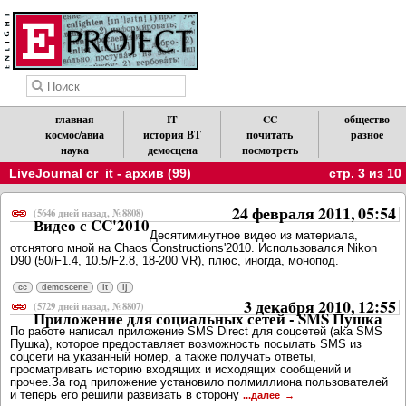
главная
IT
CC
общество
космос/авиа
история ВТ
почитать
разное
наука
демосцена
посмотреть
LiveJournal cr_it - архив (99)
стр. 3 из 10
24 февраля 2011, 05:54
(5646 дней назад, №8808)
Видео с CC'2010
Десятиминутное видео из материала,
отснятого мной на Chaos Constructions'2010. Использовался Nikon
D90 (50/F1.4, 10.5/F2.8, 18-200 VR), плюс, иногда, монопод.
cc
demoscene
it
lj
3 декабря 2010, 12:55
(5729 дней назад, №8807)
Приложение для социальных сетей - SMS Пушка
По работе написал приложение SMS Direct для соцсетей (aka SMS
Пушка), которое предоставляет возможность посылать SMS из
соцсети на указанный номер, а также получать ответы,
просматривать историю входящих и исходящих сообщений и
прочее.За год приложение установило полмиллиона пользователей
и теперь его решили развивать в сторону
...далее