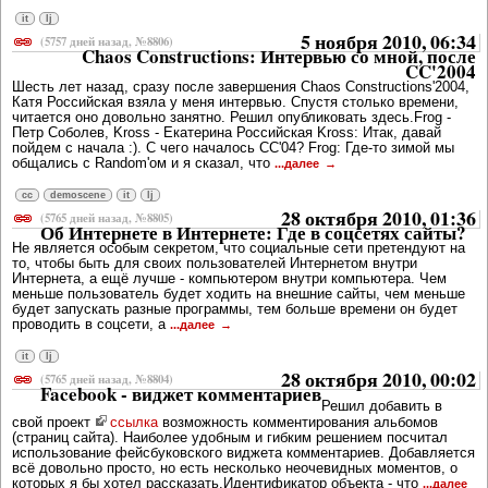
it
lj
5 ноября 2010, 06:34
(5757 дней назад, №8806)
Chaos Constructions: Интервью со мной, после
CC'2004
Шесть лет назад, сразу после завершения Chaos Constructions'2004,
Катя Российская взяла у меня интервью. Спустя столько времени,
читается оно довольно занятно. Решил опубликовать здесь.Frog -
Петр Соболев, Kross - Екатерина Российская Kross: Итак, давай
пойдем с начала :). С чего началось СС'04? Frog: Где-то зимой мы
общались с Random'ом и я сказал, что
...далее
cc
demoscene
it
lj
28 октября 2010, 01:36
(5765 дней назад, №8805)
Об Интернете в Интернете: Где в соцсетях сайты?
Не является особым секретом, что социальные сети претендуют на
то, чтобы быть для своих пользователей Интернетом внутри
Интернета, а ещё лучше - компьютером внутри компьютера. Чем
меньше пользователь будет ходить на внешние сайты, чем меньше
будет запускать разные программы, тем больше времени он будет
проводить в соцсети, а
...далее
it
lj
28 октября 2010, 00:02
(5765 дней назад, №8804)
Facebook - виджет комментариев
Решил добавить в
свой проект
ссылка
возможность комментирования альбомов
(страниц сайта). Наиболее удобным и гибким решением посчитал
использование фейсбуковского виджета комментариев. Добавляется
всё довольно просто, но есть несколько неочевидных моментов, о
которых я бы хотел рассказать.Идентификатор объекта - что
...далее