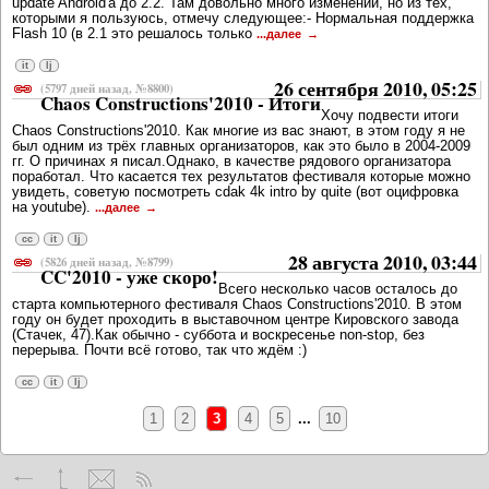
update Android'a до 2.2. Там довольно много изменений, но из тех,
которыми я пользуюсь, отмечу следующее:- Нормальная поддержка
Flash 10 (в 2.1 это решалось только
...далее
it
lj
26 сентября 2010, 05:25
(5797 дней назад, №8800)
Chaos Constructions'2010 - Итоги
Хочу подвести итоги
Chaos Constructions'2010. Как многие из вас знают, в этом году я не
был одним из трёх главных организаторов, как это было в 2004-2009
гг. О причинах я писал.Однако, в качестве рядового организатора
поработал. Что касается тех результатов фестиваля которые можно
увидеть, советую посмотреть cdak 4k intro by quite (вот оцифровка
на youtube).
...далее
cc
it
lj
28 августа 2010, 03:44
(5826 дней назад, №8799)
CC'2010 - уже скоро!
Всего несколько часов осталось до
старта компьютерного фестиваля Chaos Constructions'2010. В этом
году он будет проходить в выставочном центре Кировского завода
(Стачек, 47).Как обычно - суббота и воскресенье non-stop, без
перерыва. Почти всё готово, так что ждём :)
cc
it
lj
1
2
3
4
5
...
10