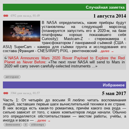
Случайная заметка
1 августа 2014
4392 дня назад, 01:49
В NASA определились, какие приборы будут
установлены на следующий марсоход
(планируется запустить его в 2020-м, на базе
платформы хорошо показавшего себя
Curiosity): Mastcam-Z - стереокамера с
трансфокатором / панорамной съёмкой (США -
ASU) SuperCam - камера для съёмки грунта и исследования его
состава (Франция - CNES/IRAP) PIXL - рентгеновский
...далее
NASA Announces Mars 2020 Rover Payload to Explore the Red
Planet as Never Before
: «The next rover NASA will send to Mars in
2020 will carry seven carefully-selected instruments ...»
aerospace
Избранное
5 мая 2017
3384 дня назад, 01:57
Часть 1: От четырёх до восьми Я люблю читать воспоминания
людей, заставших первые шаги вычислительной техники в их стране.
В них всегда есть какая-то романтика, причём какого она рода —
сильно зависит от того, с каких компьютеров люди начали. Обычно
это определяется обстоятельствами — местом работы, учёбы, а
иногда и вовсе —
...далее
demoscene
it
oldcomps