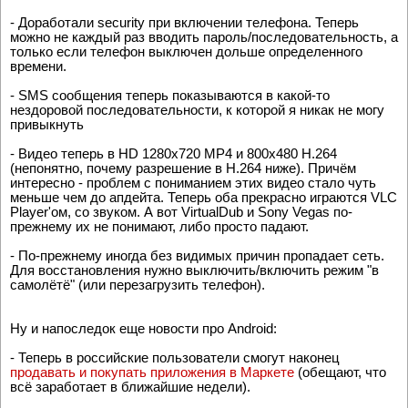
- Доработали security при включении телефона. Теперь
можно не каждый раз вводить пароль/последовательность, а
только если телефон выключен дольше определенного
времени.
- SMS сообщения теперь показываются в какой-то
нездоровой последовательности, к которой я никак не могу
привыкнуть
- Видео теперь в HD 1280x720 MP4 и 800x480 H.264
(непонятно, почему разрешение в H.264 ниже). Причём
интересно - проблем с пониманием этих видео стало чуть
меньше чем до апдейта. Теперь оба прекрасно играются VLC
Player'ом, со звуком. А вот VirtualDub и Sony Vegas по-
прежнему их не понимают, либо просто падают.
- По-прежнему иногда без видимых причин пропадает сеть.
Для восстановления нужно выключить/включить режим "в
самолётё" (или перезагрузить телефон).
Ну и напоследок еще новости про Android:
- Теперь в российские пользователи смогут наконец
продавать и покупать приложения в Маркете
(обещают, что
всё заработает в ближайшие недели).