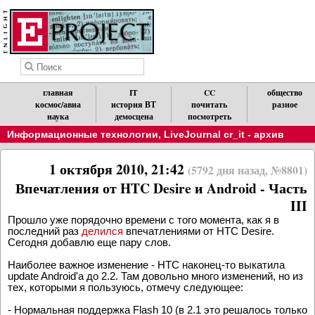
главная
IT
CC
общество
космос/авиа
история ВТ
почитать
разное
наука
демосцена
посмотреть
Информационные технологии
,
LiveJournal cr_it - архив
1 октября 2010, 21:42
(5792 дня назад, №8801)
Впечатления от HTC Desire и Android - Часть
III
Прошло уже порядочно времени с того момента, как я в
последний раз
делился
впечатлениями от HTC Desire.
Сегодня добавлю еще пару слов.
Наиболее важное изменение - HTC наконец-то выкатила
update Android'a до 2.2. Там довольно много изменений, но из
тех, которыми я пользуюсь, отмечу следующее:
- Нормальная поддержка Flash 10 (в 2.1 это решалось только