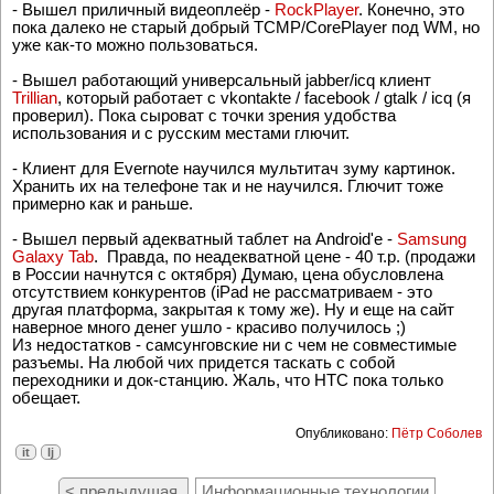
- Вышел приличный видеоплеёр -
RockPlayer
. Конечно, это
пока далеко не старый добрый TCMP/CorePlayer под WM, но
уже как-то можно пользоваться.
- Вышел работающий универсальный jabber/icq клиент
Trillian
, который работает с vkontakte / facebook / gtalk / icq (я
проверил). Пока сыроват с точки зрения удобства
использования и с русским местами глючит.
- Клиент для Evernote научился мультитач зуму картинок.
Хранить их на телефоне так и не научился. Глючит тоже
примерно как и раньше.
- Вышел первый адекватный таблет на Android'e -
Samsung
Galaxy Tab
. Правда, по неадекватной цене - 40 т.р. (продажи
в России начнутся с октября) Думаю, цена обусловлена
отсутствием конкурентов (iPad не рассматриваем - это
другая платформа, закрытая к тому же). Ну и еще на сайт
наверное много денег ушло - красиво получилось ;)
Из недостатков - самсунговские ни с чем не совместимые
разъемы. На любой чих придется таскать с собой
переходники и док-станцию. Жаль, что HTC пока только
обещает.
Опубликовано:
Пётр Соболев
it
lj
< предыдущая
Информационные технологии