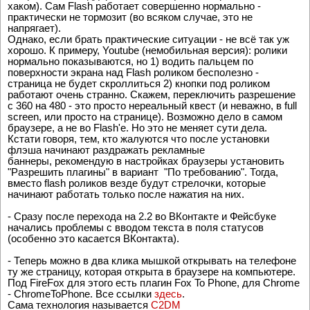
хаком). Сам Flash работает совершенно нормально -
практически не тормозит (во всяком случае, это не
напрягает).
Однако, если брать практические ситуации - не всё так уж
хорошо. К примеру, Youtube (немобильная версия): ролики
нормально показываются, но 1) водить пальцем по
поверхности экрана над Flash роликом бесполезно -
страница не будет скроллиться 2) кнопки под роликом
работают очень странно. Скажем, переключить разрешение
с 360 на 480 - это просто нереальный квест (и неважно, в full
screen, или просто на странице). Возможно дело в самом
браузере, а не во Flash'e. Но это не меняет сути дела.
Кстати говоря, тем, кто жалуются что после установки
флэша начинают раздражать рекламные
баннеры, рекомендую в настройках браузеры установить
"Разрешить плагины" в вариант "По требованию". Тогда,
вместо flash роликов везде будут стрелочки, которые
начинают работать только после нажатия на них.
- Сразу после перехода на 2.2 во ВКонтакте и Фейсбуке
начались проблемы с вводом текста в поля статусов
(особенно это касается ВКонтакта).
- Теперь можно в два клика мышкой открывать на телефоне
ту же страницу, которая открыта в браузере на компьютере.
Под FireFox для этого есть плагин Fox To Phone, для Chrome
- ChromeToPhone. Все ссылки
здесь
.
Сама технология называется
C2DM