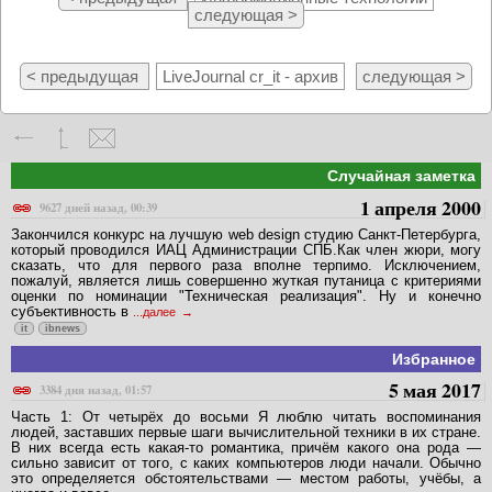
следующая >
< предыдущая
LiveJournal cr_it - архив
следующая >
Случайная заметка
1 апреля 2000
9627 дней назад, 00:39
Закончился конкурс на лучшую web design студию Санкт-Петербурга,
который проводился ИАЦ Администрации СПБ.Как член жюри, могу
сказать, что для первого раза вполне терпимо. Исключением,
пожалуй, является лишь совершенно жуткая путаница с критериями
оценки по номинации "Техническая реализация". Ну и конечно
субъективность в
...далее
it
ibnews
Избранное
5 мая 2017
3384 дня назад, 01:57
Часть 1: От четырёх до восьми Я люблю читать воспоминания
людей, заставших первые шаги вычислительной техники в их стране.
В них всегда есть какая-то романтика, причём какого она рода —
сильно зависит от того, с каких компьютеров люди начали. Обычно
это определяется обстоятельствами — местом работы, учёбы, а