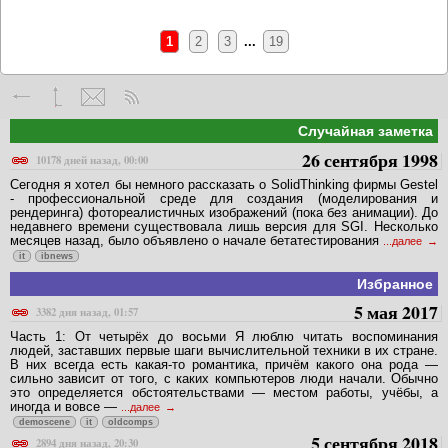
1
2
3
...
19
Случайная заметка
26 сентября 1998
10178 дней назад, 00:00
Сегодня я хотел бы немного рассказать о SolidThinking фирмы Gestel
- профессиональной среде для создания (моделирования и
рендеринга) фотореалистичных изображений (пока без анимации). До
недавнего времени существовала лишь версия для SGI. Несколько
месяцев назад, было объявлено о начале бетатестирования
...далее
it
ibnews
Избранное
5 мая 2017
3382 дня назад, 01:57
Часть 1: От четырёх до восьми Я люблю читать воспоминания
людей, заставших первые шаги вычислительной техники в их стране.
В них всегда есть какая-то романтика, причём какого она рода —
сильно зависит от того, с каких компьютеров люди начали. Обычно
это определяется обстоятельствами — местом работы, учёбы, а
иногда и вовсе —
...далее
demoscene
it
oldcomps
5 сентября 2018
2894 дня назад, 20:30