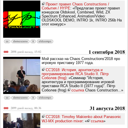
Проект правил Chaos Constructions /
События / HYPE
: «Предлагаю проект правил
конкурсов Oldskool, Combined, Wild, ZX
Spectrum Enhanced, Animation/Video:
OLDSKOOL DEMO, INTRO 1k, INTRO 256b На
этот конкурс»
cc
demoscene
it
oldcomps
1 сентября 2018
2898 дней назад, 15:02
Мой рассказ на Chaos Constructions'2018 про
игровую приставку 1977 года.
CC'2018: История, архитектура и
программирование RCA Studio II. Пётр
Соболев (frog)
: «Семинар "История,
архитектура и программирование игровой
приставки RCA Studio II (1977 года)". Пётр
Соболев (frog)
ссылка
Chaos Construction...»
cc
demoscene
it
oldcomps
31 августа 2018
2899 дней назад, 00:36
CC'2018: Timofey Makienko about Panasonic
WJ-MX production mixer
: «
ссылка
»