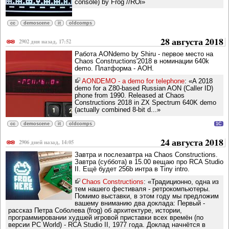
console) by Frog //ROi»
cc
demoscene
it
oldcomps
28 августа 2018
2902 дня назад, 17:52
Работа AONdemo by Shiru - первое место на
Chaos Constructions'2018 в номинации 640k
demo. Платформа - АОН.
AONDEMO - a demo for telephone
: «A 2018
demo for a Z80-based Russian AON (Caller ID)
phone from 1990. Released at Chaos
Constructions 2018 in ZX Spectrum 640K demo
(actually combined 8-bit d...»
cc
demoscene
it
oldcomps
1C
24 августа 2018
2906 дней назад, 14:05
Завтра и послезавтра на Chaos Constructions.
Завтра (суббота) в 15.00 вещаю про RCA Studio
II. Ещё будет 256b интра в Tiny intro.
Chaos Constructions
: «Традиционно, одна из
тем нашего фестиваля - ретрокомпьютеры.
Помимо выставки, в этом году мы предложим
вашему вниманию два доклада: Первый -
рассказ Петра Соболева (frog) об архитектуре, истории,
программировании худшей игровой приставки всех времён (по
версии PC World) - RCA Studio II, 1977 года. Доклад начнётся в