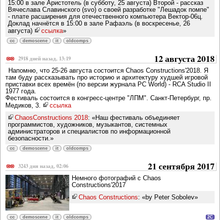
15:00 в зале Аристотель (в субботу, 25 августа) Второй - рассказ
Вячеслава Славинского (svo) о своей разработке "Лешадок помпе"
- плате расширения для отечественного компьютера Вектор-06ц.
Доклад начнётся в 15:00 в зале Рафаэль (в воскресенье, 26
августа)
ссылка
»
cc
demoscene
it
oldcomps
12 августа 2018
2918 дней назад, 13:19
Напомню, что 25-26 августа состоится Chaos Constructions'2018. Я
там буду рассказывать про историю и архитектуру худшей игровой
приставки всех времён (по версии журнала PC World) - RCA Studio II
1977 года.
Фестиваль состоится в конгресс-центре "ЛПМ". Санкт-Петербург, пр.
Медиков, 3.
ссылка
ChaosConstructions 2018
: «Наш фестиваль объединяет
программистов, художников, музыкантов, системных
администраторов и специалистов по информационной
безопасности.»
cc
demoscene
it
oldcomps
21 сентября 2017
3243 дня назад, 02:06
Немного фотографий с Chaos
Constructions'2017
Chaos Constructions
: «by Peter Sobolev»
cc
demoscene
it
oldcomps
2C