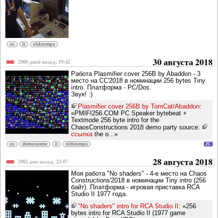
cc
it
oldcomps
30 августа 2018
2900 дней назад, 19:42
Работа Plasmifier cover 256B by Abaddon - 3
место на CC'2018 в номинации 256 bytes Tiny
intro. Платформа - PC/Dos.
Звук! :)
Plasmifier cover 256B by TomCat/Abaddon
:
«PMIFI256.COM PC Speaker bytebeat +
Textmode 256 byte intro for the
ChaosConstructions 2018 demo party source:
ссылка
the o...»
cc
demoscene
it
oldcomps
2C
28 августа 2018
2902 дня назад, 23:07
Моя работа "No shaders" - 4-е место на Chaos
Constructions'2018 в номинации Tiny intro (256
байт). Платформа - игровая приставка RCA
Studio II 1977 года.
"No shaders" intro for RCA Studio II
: «256
bytes intro for RCA Studio II (1977 game