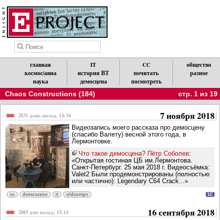
главная
IT
CC
общество
космос/авиа
история ВТ
почитать
разное
наука
демосцена
посмотреть
Chaos Constructions (184)
стр. 1 из 19
7 ноября 2018
2831 день назад, 14:34
Видеозапись моего рассказа про демосцену
(спасибо Валету) весной этого года, в
Лермонтовке.
Что такое демосцена? Пётр Соболев
:
«Открытая гостиная ЦБ им.Лермонтова.
Санкт-Петербург. 25 мая 2018 г. Видеосъёмка:
Valet2 Были продемонстрированы (полностью
или частично): Legendary C64 Crack...»
cc
demoscene
it
oldcomps
1C
16 сентября 2018
2883 дня назад, 15:14