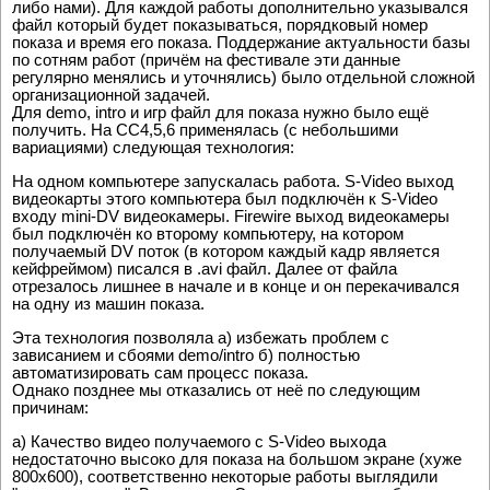
либо нами). Для каждой работы дополнительно указывался
файл который будет показываться, порядковый номер
показа и время его показа. Поддержание актуальности базы
по сотням работ (причём на фестивале эти данные
регулярно менялись и уточнялись) было отдельной сложной
организационной задачей.
Для demo, intro и игр файл для показа нужно было ещё
получить. На CC4,5,6 применялась (с небольшими
вариациями) следующая технология:
На одном компьютере запускалась работа. S-Video выход
видеокарты этого компьютера был подключён к S-Video
входу mini-DV видеокамеры. Firewire выход видеокамеры
был подключён ко второму компьютеру, на котором
получаемый DV поток (в котором каждый кадр является
кейфреймом) писался в .avi файл. Далее от файла
отрезалось лишнее в начале и в конце и он перекачивался
на одну из машин показа.
Эта технология позволяла а) избежать проблем с
зависанием и сбоями demo/intro б) полностью
автоматизировать сам процесс показа.
Однако позднее мы отказались от неё по следующим
причинам:
а) Качество видео получаемого с S-Video выхода
недостаточно высоко для показа на большом экране (хуже
800x600), соответственно некоторые работы выглядили