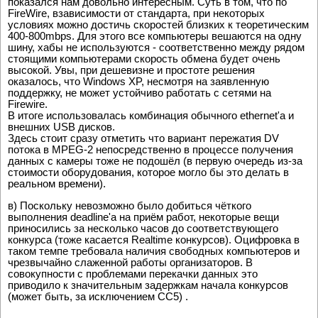
показался нам довольно интересным. Суть в том, что по
FireWire, взависимости от стандарта, при некоторых
условиях можно достичь скоростей близких к теоретическим
400-800mbps. Для этого все компьютеры вешаются на одну
шину, хабы не используются - соответственно между рядом
стоящими компьютерами скорость обмена будет очень
высокой. Увы, при дешевизне и простоте решения
оказалось, что Windows XP, несмотря на заявленную
поддержку, не может устойчиво работать с сетями на
Firewire.
В итоге использовалась комбинация обычного ethernet'a и
внешних USB дисков.
Здесь стоит сразу отметить что вариант пережатия DV
потока в MPEG-2 непосредственно в процессе получения
данных с камеры тоже не подошёл (в первую очередь из-за
стоимости оборудования, которое могло бы это делать в
реальном времени).
в) Поскольку невозможно было добиться чёткого
выполнения deadline'a на приём работ, некоторые вещи
приносились за несколько часов до соответствующего
конкурса (тоже касается Realtime конкурсов). Оцифровка в
таком темпе требовала наличия свободных компьютеров и
чрезвычайно слаженной работы организаторов. В
совокупности с проблемами перекачки данных это
приводило к значительным задержкам начала конкурсов
(может быть, за исключением CC5) .