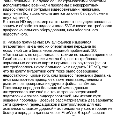
"замыленными". В случае со Спектрумовскими работами
дополнительно возникали проблемы с некорректным
видеосигналом и хитрыми видеорежимами (например,
получения большого числа цветов за счёт быстрой смены
двух картинок).
Бытовых HD видеокамер на тот момент не существовало, а
запись и обработка видеосигнала SVGA качества требовала
профессионального оборудования, нам абсолютного
недоступного.
б) Размер получаемых DV avi файлов измерялся
гигабайтами, из-за чего их оперативная передача по
локальной сети была неразрешимой проблемой. 100
мбитная сеть не справлялась с такими потоками в принципе.
Гигабитная теоретически могла бы, но это требовало
нормальных сетевых карт и нормальных роутеров (т.е. от
них требовалось нечто большее, чем надпись "1Gbit"), так
что по факту гигабитной сети тоже было совершенно
недостаточно. Кроме того, сам процесс перекачки файла на
диск компьютера приводил к заметным замедлениям и
рывкам при проигрывании другого файла на нём же.
Поскольку передача больших объемов данных
интересовала нас ещё и с точки зрения оперативной
подготовки и показа видеорепортажей, мы искали пути
решения проблемы. Всерьёз рассматривались два варианта:
сети хранения (аренда дисков и контроллеров для них
оказалось слишком дорогой - их толком ни у кого в городе не
было) и передача данных через FireWire. Второй вариант