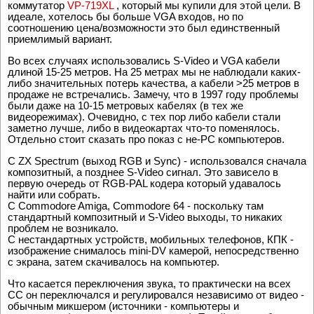
коммутатор
VP-719XL
, который мы купили для этой цели. В
идеале, хотелось бы больше VGA входов, но по
соотношению цена/возможности это был единственный
приемлимый вариант.
Во всех случаях использовались S-Video и VGA кабели
длиной 15-25 метров. На 25 метрах мы не наблюдали каких-
либо значительных потерь качества, а кабели >25 метров в
продаже не встречались. Замечу, что в 1997 году проблемы
были даже на 10-15 метровых кабелях (в тех же
видеорежимах). Очевидно, с тех пор либо кабели стали
заметно лучше, либо в видеокартах что-то поменялось.
Отдельно стоит сказать про показ с не-PC компьютеров.
С ZX Spectrum (выход RGB и Sync) - использовался сначала
композитный, а позднее S-Video сигнал. Это зависело в
первую очередь от RGB-PAL кодера который удавалось
найти или собрать.
С Commodore Amiga, Commodore 64 - поскольку там
стандартный композитный и S-Video выходы, то никаких
проблем не возникало.
С нестандартных устройств, мобильных телефонов, КПК -
изображение снималось mini-DV камерой, непосредственно
с экрана, затем скачивалось на компьютер.
Что касается переключения звука, то практически на всех
CC он переключался и регулировался независимо от видео -
обычным микшером (источники - компьютеры и