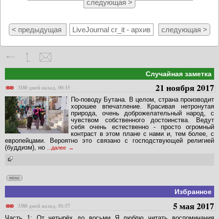
следующая >
< предыдущая
LiveJournal cr_it - архив
следующая >
Случайная заметка
21 ноября 2017
3180 дней назад, 00:15
По-поводу Бутана. В целом, страна производит
хорошее впечатление. Красивая нетронутая
природа, очень доброжелательный народ, с
чувством собственного достоинства. Ведут
себя очень естественно - просто огромный
контраст в этом плане с нами и, тем более, с
европейцами. Вероятно это связано с господствующей религией
(буддизм), но
...далее
misc
Избранное
5 мая 2017
3380 дней назад, 01:57
Часть 1: От четырёх до восьми Я люблю читать воспоминания