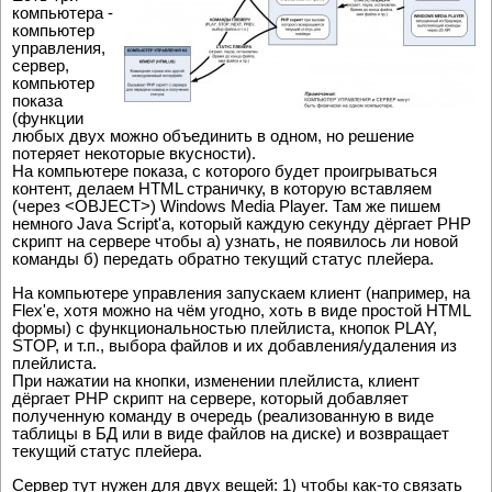
компьютера -
компьютер
управления,
сервер,
компьютер
показа
(функции
любых двух можно объединить в одном, но решение
потеряет некоторые вкусности).
На компьютере показа, с которого будет проигрываться
контент, делаем HTML страничку, в которую вставляем
(через <OBJECT>) Windows Media Player. Там же пишем
немного Java Script'a, который каждую секунду дёргает PHP
скрипт на сервере чтобы а) узнать, не появилось ли новой
команды б) передать обратно текущий статус плейера.
На компьютере управления запускаем клиент (например, на
Flex'e, хотя можно на чём угодно, хоть в виде простой HTML
формы) с функциональностью плейлиста, кнопок PLAY,
STOP, и т.п., выбора файлов и их добавления/удаления из
плейлиста.
При нажатии на кнопки, изменении плейлиста, клиент
дёргает PHP скрипт на сервере, который добавляет
полученную команду в очередь (реализованную в виде
таблицы в БД или в виде файлов на диске) и возвращает
текущий статус плейера.
Сервер тут нужен для двух вещей: 1) чтобы как-то связать