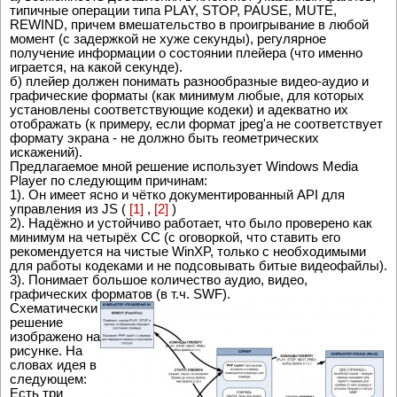
типичные операции типа PLAY, STOP, PAUSE, MUTE,
REWIND, причем вмешательство в проигрывание в любой
момент (с задержкой не хуже секунды), регулярное
получение информации о состоянии плейера (что именно
играется, на какой секунде).
б) плейер должен понимать разнообразные видео-аудио и
графические форматы (как минимум любые, для которых
установлены соответствующие кодеки) и адекватно их
отображать (к примеру, если формат jpeg'а не соответствует
формату экрана - не должно быть геометрических
искажений).
Предлагаемое мной решение использует Windows Media
Player по следующим причинам:
1). Он имеет ясно и чётко документированный API для
управления из JS (
[1]
,
[2]
)
2). Надёжно и устойчиво работает, что было проверено как
минимум на четырёх CC (с оговоркой, что ставить его
рекомендуется на чистые WinXP, только с необходимыми
для работы кодеками и не подсовывать битые видеофайлы).
3). Понимает большое количество аудио, видео,
графических форматов (в т.ч. SWF).
Схематически
решение
изображено на
рисунке. На
словах идея в
следующем:
Есть три