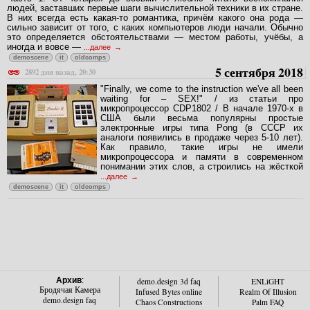
людей, заставших первые шаги вычислительной техники в их стране.
В них всегда есть какая-то романтика, причём какого она рода —
сильно зависит от того, с каких компьютеров люди начали. Обычно
это определяется обстоятельствами — местом работы, учёбы, а
иногда и вовсе —
...далее
demoscene
it
oldcomps
5 сентября 2018
2892 дня назад, 20:30
"Finally, we come to the instruction we've all been
waiting for – SEX!" / из статьи про
микропроцессор CDP1802 / В начале 1970-х в
США были весьма популярны простые
электронные игры типа Pong (в СССР их
аналоги появились в продаже через 5-10 лет).
Как правило, такие игры не имели
микропроцессора и памяти в современном
понимании этих слов, а строились на жёсткой
...далее
demoscene
it
oldcomps
Архив
:
demo.design 3d faq
ENLiGHT
Бродячая Камера
Infused Bytes online
Realm Of Illusion
demo.design faq
Chaos Constructions
Palm FAQ