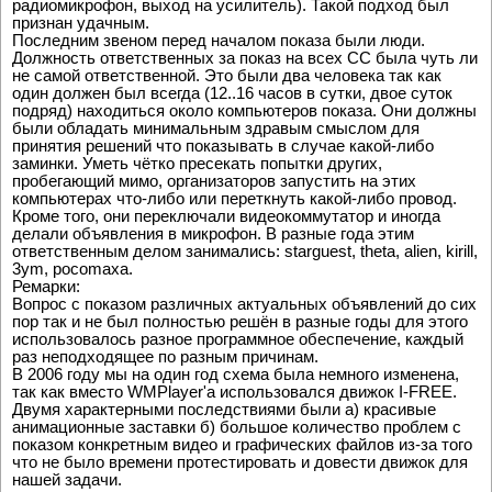
радиомикрофон, выход на усилитель). Такой подход был
признан удачным.
Последним звеном перед началом показа были люди.
Должность ответственных за показ на всех CC была чуть ли
не самой ответственной. Это были два человека так как
один должен был всегда (12..16 часов в сутки, двое суток
подряд) находиться около компьютеров показа. Они должны
были обладать минимальным здравым смыслом для
принятия решений что показывать в случае какой-либо
заминки. Уметь чётко пресекать попытки других,
пробегающий мимо, организаторов запустить на этих
компьютерах что-либо или переткнуть какой-либо провод.
Кроме того, они переключали видеокоммутатор и иногда
делали объявления в микрофон. В разные года этим
ответственным делом занимались: starguest, theta, alien, kirill,
3ym, pocomaxa.
Ремарки:
Вопрос с показом различных актуальных объявлений до сих
пор так и не был полностью решён в разные годы для этого
использовалось разное программное обеспечение, каждый
раз неподходящее по разным причинам.
В 2006 году мы на один год схема была немного изменена,
так как вместо WMPlayer'a использовался движок I-FREE.
Двумя характерными последствиями были а) красивые
анимационные заставки б) большое количество проблем с
показом конкретным видео и графических файлов из-за того
что не было времени протестировать и довести движок для
нашей задачи.