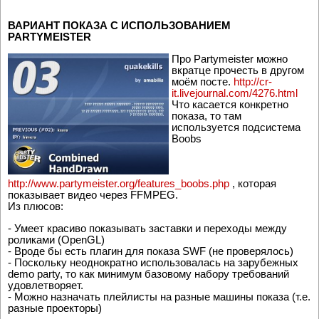
ВАРИАНТ ПОКАЗА С ИСПОЛЬЗОВАНИЕМ
PARTYMEISTER
Про Partymeister можно
вкратце прочесть в другом
моём посте.
http://cr-
it.livejournal.com/4276.html
Что касается конкретно
показа, то там
используется подсистема
Boobs
http://www.partymeister.org/features_boobs.php
, которая
показывает видео через FFMPEG.
Из плюсов:
- Умеет красиво показывать заставки и переходы между
роликами (OpenGL)
- Вроде бы есть плагин для показа SWF (не проверялось)
- Поскольку неоднократно использовалась на зарубежных
demo party, то как минимум базовому набору требований
удовлетворяет.
- Можно назначать плейлисты на разные машины показа (т.е.
разные проекторы)