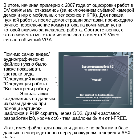
В итоге, начиная примерно с 2007 года от оцифровки работ в
DV файлы мы отказались (за исключением съёмкой камерой
демок и игр с мобильных телефонов и КПК). Для показа
нужной работы, после демонстрации заставки, происходило
ручное переключение коммутатора на комп-машину, на
которой вживую запускалась работа. Соответственно, с
этого момента мы стали использовать вместо S-Video
сигнала обычный VGA.
Помимо самих видео/
аудио/графических
файлов нужно было
также показывать
заставки вида
"Следующий конкурс __",
"Следующая работа ___",
"Вы смотрели работу
_____". Эти заставки
создавались по данным
из базы данных при
помощи картинок-
шаблонов и PHP скрипта, через GD2. Дизайн заставок
разработан iz0, кроме cc6 - там шаблоны были от I-FREE.
Итак, имея файлы для показа и данные по работам в базе
данных, непосредственно перед конкурсом, генерился ASX
файл.