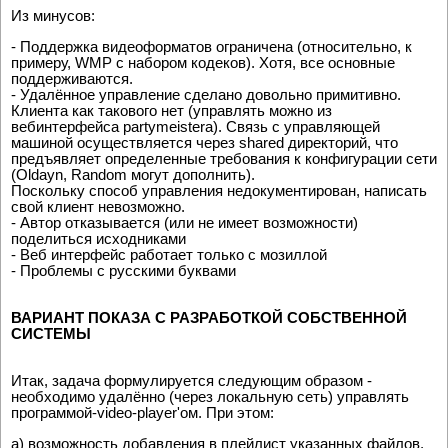
Из минусов:
- Поддержка видеоформатов ограничена (относительно, к
примеру, WMP с набором кодеков). Хотя, все основные
поддерживаются.
- Удалённое управление сделано довольно примитивно.
Клиента как такового нет (управлять можно из
вебинтерфейса partymeistera). Связь с управляющей
машиной осуществляется через shared директорий, что
предъявляет определенные требования к конфигурации сети
(Oldayn, Random могут дополнить).
Поскольку способ управления недокументирован, написать
свой клиент невозможно.
- Автор отказывается (или не имеет возможности)
поделиться исходниками
- Веб интерфейс работает только с мозиллой
- Проблемы с русскими буквами
ВАРИАНТ ПОКАЗА С РАЗРАБОТКОЙ СОБСТВЕННОЙ
СИСТЕМЫ
Итак, задача формулируется следующим образом -
необходимо удалённо (через локальную сеть) управлять
программой-video-player'ом. При этом:
а) возможность добавления в плейлист указанных файлов,