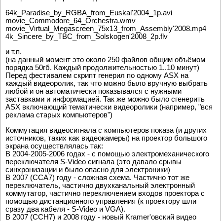
64k_Paradise_by_RGBA_from_Euskal'2004_1p.avi
movie_Commodore_64_Orchestra.wmv
movie_Virtual_Megascreen_75x13_from_Assembly'2008.mp4
4k_Sincere_by_TBC_from_Solskogen'2008_2p.flv
и т.п.
(на данный момент это около 250 файлов общим объёмом
порядка 50гб. Каждый продолжительностью 1..10 минут)
Перед фестивалем скрипт генерил по одному ASX на
каждый видеоролик, так что можно было вручную выбрать
любой и он автоматически показывался с нужными
заставками и информацией. Так же можно было сгенерить
ASX включающий тематически видеоролики (например, "вся
реклама старых компьютеров")
Коммутация видеосигнала с компьютеров показа (и других
источников, таких как видеокамеры) на проектор большого
экрана осуществлялась так:
В 2004-2005-2006 годах - с помощью электромеханического
переключателя S-Video сигнала (это давало срывы
синхронизации и было опасно для электроники)
В 2007 (CCA7) году - сложная схема. Частично тот же
переключатель, частично двухканальный электронный
коммутатор, частично переключением входов проектора с
помощью дистанционного управления (к проектору шли
сразу два кабеля - S-Video и VGA).
В 2007 (CCH7) и 2008 году - новый Kramer'овский видео