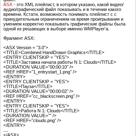
ASX
- это XML плейлист, в котором указано, какой видео/
аудио/графический файл показывать и в течении какого
времени. Кстати, возможность понимать плейлист с с
принудительным ограничением на время проигрывания и
умением корректно показывать графические файлы была
одной из решающих в выборе именно WMPlayer'a.
Фрагмент ASX:
<ASX Version = "3.0">
<TITLE>Combined HandDrawn Graphics</TITLE>
<ENTRY CLIENTSKIP = "YES">
<TITLE>Заставка начала работы N 1: Clouds</TITLE>
<DURATION VALUE="00:00:10" />
<REF HREF="1_entrystart_1.png" />
</ENTRY>
<ENTRY CLIENTSKIP = "YES">
<TITLE>Пауза</TITLE>
<DURATION VALUE="00:00:02" />
<REF HREF="cc_blackscreen.png" />
</ENTRY>
<ENTRY CLIENTSKIP = "YES">
<TITLE>Работа N 1: Clouds</TITLE>
<DURATION VALUE="" />
<REF HREF="clouds.png" />
</ENTRY>
....
</ASX>