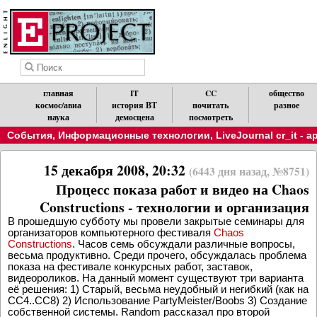
главная
IT
CC
общество
космос/авиа
история ВТ
почитать
разное
наука
демосцена
посмотреть
События
,
Информационные технологии
,
LiveJournal cr_it - 
15 декабря 2008, 20:32
(6443 дня назад, №8751)
Процесс показа работ и видео на Chaos
Constructions - технологии и организация
В прошедшую субботу мы провели закрытые семинары для
организаторов компьютерного фестиваля
Chaos
Constructions
. Часов семь обсуждали различные вопросы,
весьма продуктивно. Среди прочего, обсуждалась проблема
показа на фестивале конкурсных работ, заставок,
видеороликов. На данный момент существуют три варианта
её решения: 1) Старый, весьма неудобный и негибкий (как на
CC4..CC8) 2) Использование PartyMeister/Boobs 3) Создание
собственной системы. Random рассказал про второй