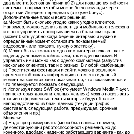
два клиента (основная причина) 2) для повышения гибкости
системы - например чтобы можно было команды через
открытый Интернет передавать (это уже бонус).
Дополнительные плюсы всего решения:
а).Может быть сколько угодно каких угодно клиентов.
Например, можно сделать клиент для мобильного телефона
и с него управлять проигрыванием на большом экране
(может быть удобно когда берёшь интервью и нужно в
определённый момент остановить показываемый
видеоролик или показать нужную заставку).
б) Может быть сколько угодно компьютеров показа - как с
индивидуальными плейлистами, так и одинаковыми. И
управлять ими можно как с одного компьютера (запустив
несколько клиентов), так и с разных. В любой комбинации
в) Посетителям фестиваля и сайта можно в реальном
времени отображать информацию о том, что в данный
момент на каком экране показывается, что показывалось и
что планируется показать следующим.
г) Используя показ SWF'ок (что умеет Windows Media Player,
при некоторых дополнительных усилиях) можно показывать
красиво оформленные тексты которые будут браться
непосредственно из базы данных (текущий график
фестиваля, следующая работа, предыдущая, срочные
объявления и пр.)
Минусы:
а) Надо программировать (мною был написан пример,
демонстрирующий работоспособность решения, но до
конечного, вдобавок надежно работающего варианта - как до