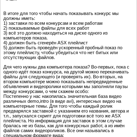
В итоге для того чтобы начать показывать конкурс мы
должны иметь:
1) заставки по всем конкурсам и всем работам
2) показываемые файлы для всех работ
3) всё это должно находиться на диске одного из
компьютеров показа.
4) должен быть сгенерён ASX плейлист
5) должен быть проведён ускоренный пробный показ по
этому плейлисту, чтобы убедиться что нет битых или
отсутствующих файлов.
Для чего нужны два компьютера показа? Во-первых, пока с
одного идёт показ конкурса, на другой можно перекачивать
файлы для следующего (и проверять их). Во-вторых, на
втором компьютере можно показывать непредвиденные
объявления и видеоролики которыми мы заполняли паузы
между конкурсами, о чем скажем особо:
Постепенно у нас накопилась значительная база видео
различных demo,intro (в виде avi), интересных видео на
компьютерные темы. Для того чтобы каждый ролик
предварялся заставкой с указанием его названия, автора и
т.п., запускался скрипт для подготовки всё того же ASX
плейлиста. Но информация для заставок в этом случае
бралась не из базы, как для конкурсных работ, а из имён
файлов самих видеороликов. Все они назывались в
специальном формате вида: