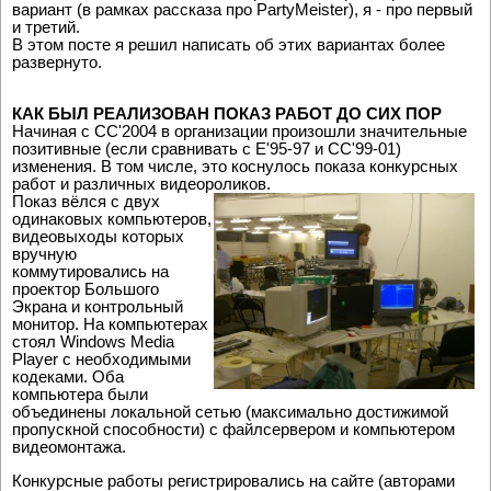
вариант (в рамках рассказа про PartyMeister), я - про первый
и третий.
В этом посте я решил написать об этих вариантах более
развернуто.
КАК БЫЛ РЕАЛИЗОВАН ПОКАЗ РАБОТ ДО СИХ ПОР
Начиная с CC'2004 в организации произошли значительные
позитивные (если сравнивать с E'95-97 и CC'99-01)
изменения. В том числе, это коснулось показа конкурсных
работ и различных видеороликов.
Показ вёлся с двух
одинаковых компьютеров,
видеовыходы которых
вручную
коммутировались на
проектор Большого
Экрана и контрольный
монитор. На компьютерах
стоял Windows Media
Player с необходимыми
кодеками. Оба
компьютера были
объединены локальной сетью (максимально достижимой
пропускной способности) с файлсервером и компьютером
видеомонтажа.
Конкурсные работы регистрировались на сайте (авторами