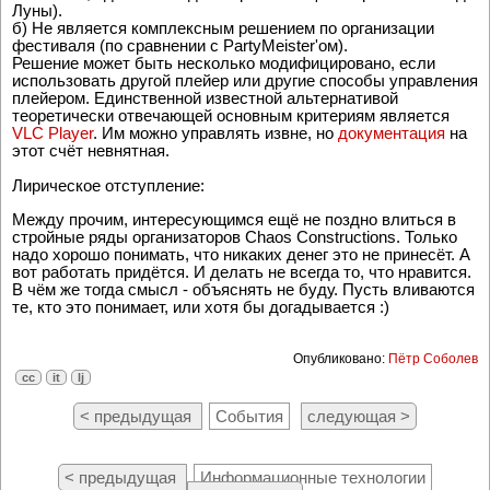
Луны).
б) Не является комплексным решением по организации
фестиваля (по сравнении с PartyMeister'ом).
Решение может быть несколько модифицировано, если
использовать другой плейер или другие способы управления
плейером. Единственной известной альтернативой
теоретически отвечающей основным критериям является
VLC Player
. Им можно управлять извне, но
документация
на
этот счёт невнятная.
Лирическое отступление:
Между прочим, интересующимся ещё не поздно влиться в
стройные ряды организаторов Chaos Constructions. Только
надо хорошо понимать, что никаких денег это не принесёт. А
вот работать придётся. И делать не всегда то, что нравится.
В чём же тогда смысл - объяснять не буду. Пусть вливаются
те, кто это понимает, или хотя бы догадывается :)
Опубликовано:
Пётр Соболев
cc
it
lj
< предыдущая
События
следующая >
< предыдущая
Информационные технологии