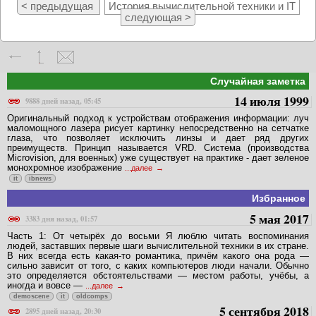
< предыдущая
История вычислительной техники и IT
следующая >
Случайная заметка
14 июля 1999
9888 дней назад, 05:45
Оригинальный подход к устройствам отображения информации: луч
маломощного лазера рисует картинку непосредственно на сетчатке
глаза, что позволяет исключить линзы и дает ряд других
преимуществ. Принцип называется VRD. Система (производства
Microvision, для военных) уже существует на практике - дает зеленое
монохромное изображение
...далее
it
ibnews
Избранное
5 мая 2017
3383 дня назад, 01:57
Часть 1: От четырёх до восьми Я люблю читать воспоминания
людей, заставших первые шаги вычислительной техники в их стране.
В них всегда есть какая-то романтика, причём какого она рода —
сильно зависит от того, с каких компьютеров люди начали. Обычно
это определяется обстоятельствами — местом работы, учёбы, а
иногда и вовсе —
...далее
demoscene
it
oldcomps
5 сентября 2018
2895 дней назад, 20:30