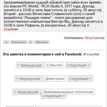
программировании худшей игровой приставки всех времён
(по версии PC World) - RCA Studio II, 1977 года. Доклад
начнётся в 15:00 в зале Аристотель (в субботу, 25 августа)
Второй - рассказ Вячеслава Славинского (svo) о своей
разработке "Лешадок помпе" - плате расширения для
отечественного компьютера Вектор-06ц. Доклад начнётся в
15:00 в зале Рафаэль (в воскресенье, 26 августа)
ссылка
»
Опубликовано:
Пётр Соболев
cc
demoscene
it
oldcomps
Эта заметка и комментарии к ней в Facebook:
ссылка
< предыдущая
События
следующая >
< предыдущая
Демосцена
следующая >
< предыдущая
Информационные технологии
следующая >