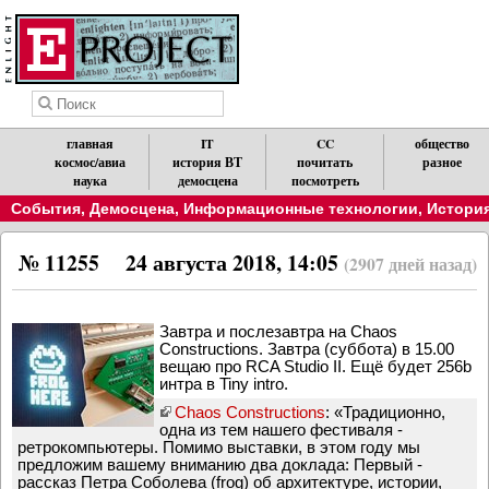
главная
IT
CC
общество
космос/авиа
история ВТ
почитать
разное
наука
демосцена
посмотреть
События
,
Демосцена
,
Информационные технологии
,
История
№ 11255
24 августа 2018, 14:05
(2907 дней назад)
Завтра и послезавтра на Chaos
Constructions. Завтра (суббота) в 15.00
вещаю про RCA Studio II. Ещё будет 256b
интра в Tiny intro.
Chaos Constructions
: «Традиционно,
одна из тем нашего фестиваля -
ретрокомпьютеры. Помимо выставки, в этом году мы
предложим вашему вниманию два доклада: Первый -
рассказ Петра Соболева (frog) об архитектуре, истории,