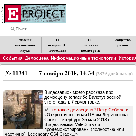
главная
IT
CC
общество
космос/авиа
история ВТ
почитать
разное
наука
демосцена
посмотреть
События
,
Демосцена
,
Информационные технологии
,
История
№ 11341
7 ноября 2018, 14:34
(2829 дней назад)
Видеозапись моего рассказа про
демосцену (спасибо Валету) весной
этого года, в Лермонтовке.
Что такое демосцена? Пётр Соболев
:
«Открытая гостиная ЦБ им.Лермонтова.
Санкт-Петербург. 25 мая 2018 г.
Видеосъёмка: Valet2 Были
продемонстрированы (полностью или
частично): Legendary C64 Crack...»