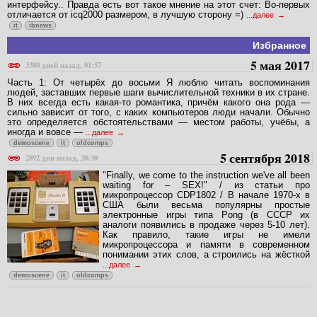
интерфейсу.. Правда есть вот такое мнение на этот счет: Во-первых
отличается от icq2000 размером, в лучшую сторону =)
...далее
it
ibnews
Избранное
5 мая 2017
3380 дней назад, 01:57
Часть 1: От четырёх до восьми Я люблю читать воспоминания
людей, заставших первые шаги вычислительной техники в их стране.
В них всегда есть какая-то романтика, причём какого она рода —
сильно зависит от того, с каких компьютеров люди начали. Обычно
это определяется обстоятельствами — местом работы, учёбы, а
иногда и вовсе —
...далее
demoscene
it
oldcomps
5 сентября 2018
2892 дня назад, 20:30
"Finally, we come to the instruction we've all been
waiting for – SEX!" / из статьи про
микропроцессор CDP1802 / В начале 1970-х в
США были весьма популярны простые
электронные игры типа Pong (в СССР их
аналоги появились в продаже через 5-10 лет).
Как правило, такие игры не имели
микропроцессора и памяти в современном
понимании этих слов, а строились на жёсткой
...далее
demoscene
it
oldcomps