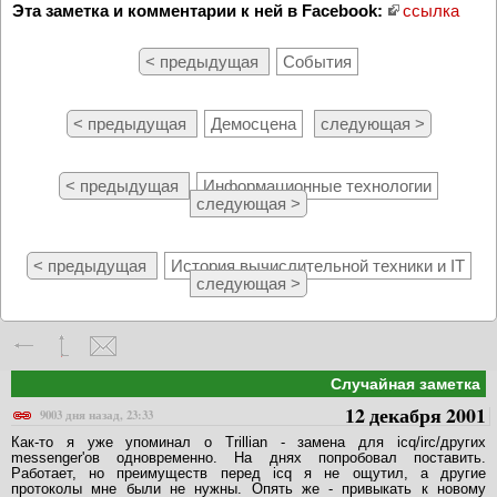
Эта заметка и комментарии к ней в Facebook:
ссылка
< предыдущая
События
< предыдущая
Демосцена
следующая >
< предыдущая
Информационные технологии
следующая >
< предыдущая
История вычислительной техники и IT
следующая >
Случайная заметка
12 декабря 2001
9003 дня назад, 23:33
Как-то я уже упоминал о Trillian - замена для icq/irc/других
messenger'ов одновременно. На днях попробовал поставить.
Работает, но преимуществ перед icq я не ощутил, а другие
протоколы мне были не нужны. Опять же - привыкать к новому