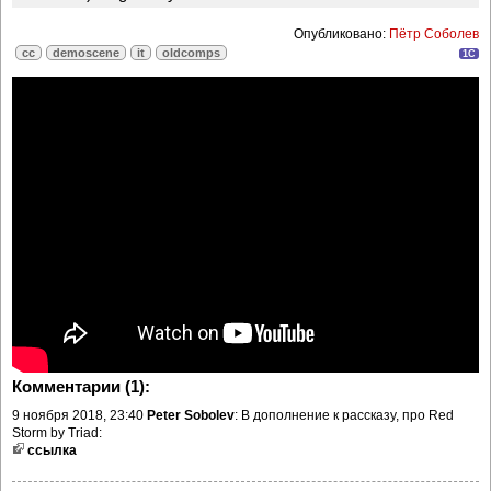
Опубликовано:
Пётр Соболев
cc
demoscene
it
oldcomps
1C
Комментарии (1):
9 ноября 2018, 23:40
Peter Sobolev
: В дополнение к рассказу, про Red
Storm by Triad:
ссылка