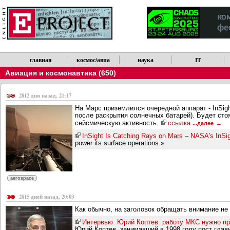
главная
космос/авиа
наука
IT
Авиация и космонавтика (650)
2812 дня назад, 21:17
На Марс приземлился очередной аппарат - InSigh
после раскрытия солнечных батарей). Будет стоя
сейсмическую активность.
ссылка
...далее
InSight Is Catching Rays on Mars – NASA's InSi
power its surface operations.»
aerospace
2815 дней назад, 20:03
Как обычно, на заголовок обращать внимание не 
Интервью. Юрий Коптев: работу МКС нужно пр
Юрий Коптев, занимавший в 1998 году пост главы