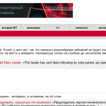
история ВТ
демосцена
CC
почитать
посмо
t. Колёс у него нет, так что никакого разнообразия пейзажей не будет (
ть на месте и измерять температуру почвы на глубине до нескольких ме
ght Mars Lander
: «The lander has sent data indicating its solar panels are ope
нужно - интервью, в основном, не об этом.
одлевать, насколько это возможно
: «Председатель научно-технического
 Российского космического агентства, рассказал в интервью кор...»