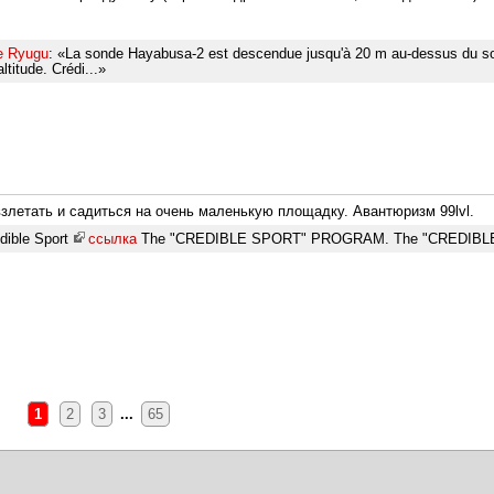
de Ryugu
: «La sonde Hayabusa-2 est descendue jusqu'à 20 m au-dessus du sol
ltitude. Crédi...»
злетать и садиться на очень маленькую площадку. Авантюризм 99lvl.
dible Sport
ссылка
The "CREDIBLE SPORT" PROGRAM. The "CREDIBLE 
1
2
3
...
65