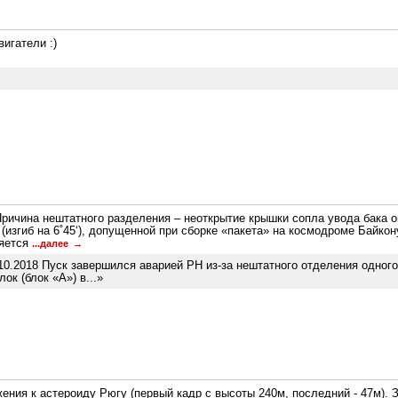
игатели :)
Причина нештатного разделения – неоткрытие крышки сопла увода бака о
(изгиб на 6˚45‘), допущенной при сборке «пакета» на космодроме Байко
няется
...далее
.10.2018 Пуск завершился аварией РН из-за нештатного отделения одного
ок (блок «А») в...»
ения к астероиду Рюгу (первый кадр с высоты 240м, последний - 47м). 