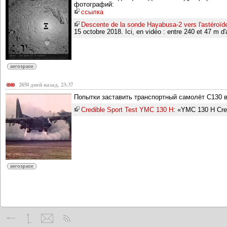
фотографий:
ссылка
Descente de la sonde Hayabusa-2 vers l'astéroï
15 octobre 2018. Ici, en vidéo : entre 240 et 47 m d'a
aerospace
2850 дней назад, 23:37
Попытки заставить транспортный самолёт C130 в
Credible Sport Test YMC 130 H
: «YMC 130 H Cre
aerospace