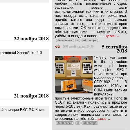
люблю читать воспоминания людей,
заставших первые шаги
вычислительной техники в их стране. В
них всегда есть какая-то романтика,
причём какого она рода — сильно
зависит от того, с каких компьютеров
люди начали. Обычно это определяется
обстоятельствами — местом работы,
учёбы, а иногда и вовсе —
...далее
22 ноября 2018
demoscene
it
oldcomps
5 сентября
2895 дней назад, 20:30
2018
Commercial-ShareAlike 4.0
"Finally, we come
to the instruction
we've all been
waiting for – SEX!"
/ из статьи про
микропроцессор
CDP1802 / В
начале 1970-х в
США были весьма
21 ноября 2018
популярны
простые электронные игры типа Pong (в
СССР их аналоги появились в продаже
через 5-10 лет). Как правило, такие игры
ной авиации ВКС РФ были
не имели микропроцессора и памяти в
современном понимании этих слов, а
строились на жёсткой
...далее
demoscene
it
oldcomps