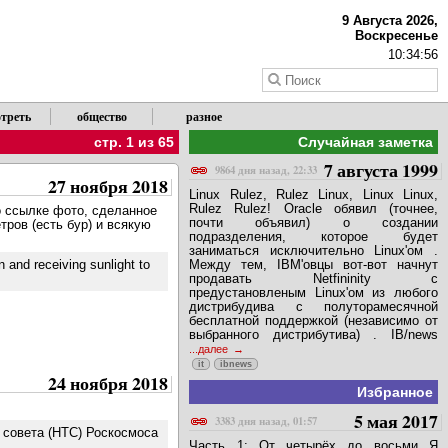
9 Августа 2026,
Воскресенье
10:34:57
треть
общество
разное
стр. 1 из 65
Случайная заметка
7 августа 1999
9864 дня назад, 22:33
27 ноября 2018
Linux Rulez, Rulez Linux, Linux Linux,
Rulez Rulez! Oracle обявил (точнее,
по ссылке фото, сделанное
почти объявил) о создании
тров (есть бур) и всякую
подразделения, которое будет
заниматься исключительно Linux'ом .
n and receiving sunlight to
Между тем, IBM'овцы вот-вот начнут
продавать Netfininity с
предустановленым Linux'ом из любого
дистрибудива с полуторамесячной
бесплатной поддержкой (независимо от
выбранного дистрибутива) . IB/news
...далее
it
ibnews
24 ноября 2018
Избранное
5 мая 2017
3383 дня назад, 01:57
 совета (НТС) Роскосмоса
Часть 1: От четырёх до восьми Я