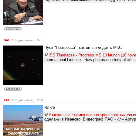
aerospace
2817 дней назад, 16:01
Пуск "Прогресса", как он выглядит с МКС
ISS Timelapse - Progress MS 10 launch (16 nov
International License - Raw photos courtesy of
сс
aerospace
2818 дней назад, 19:15
Ил-76
Уникальные съемки военно-транспортных само
сделаны в Иваново. Видеограф ПАО «Ил» Артур 