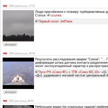
2828 дней назад, 17:25
Люди присобачили к планеру турбореактивные дв
Статья:
ссылка
Первый полет JetPlane
aerospace
2838 дней назад, 18:58
Результаты расследования аварии "Союза": "... 
деформации штока датчика контакта разделения 
носит эксплуатационный характер и распростра
Пуск РН «Союз-ФГ» с ТПК «Союз МС-10»
: «11
«Д»), ударившего носовой частью центральный бл
aerospace
2843 дня назад, 00:03
Небольшое видео (из отдельных кадров) приближ