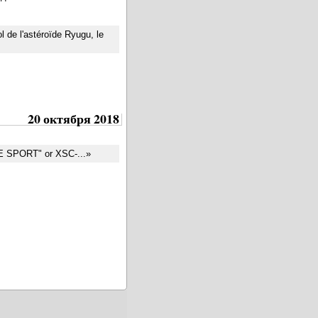
 de l'astéroïde Ryugu, le
20 октября 2018
SPORT" or XSC-...»