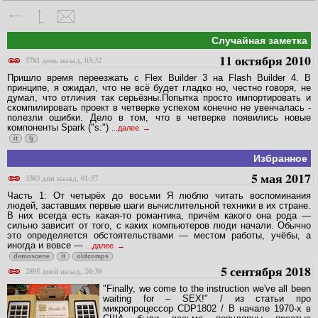
Случайная заметка
11 октября 2010
5781 день назад, 03:32
Пришло время переезжать с Flex Builder 3 на Flash Builder 4. В
принципе, я ожидал, что не всё будет гладко но, честно говоря, не
думал, что отличия так серьёзны.Попытка просто импортировать и
скомпилировать проект в четверке успехом конечно не увенчалась -
полезли ошибки. Дело в том, что в четверке появились новые
компоненты Spark ("s:")
...далее
it
lj
Избранное
5 мая 2017
3383 дня назад, 01:57
Часть 1: От четырёх до восьми Я люблю читать воспоминания
людей, заставших первые шаги вычислительной техники в их стране.
В них всегда есть какая-то романтика, причём какого она рода —
сильно зависит от того, с каких компьютеров люди начали. Обычно
это определяется обстоятельствами — местом работы, учёбы, а
иногда и вовсе —
...далее
demoscene
it
oldcomps
5 сентября 2018
2895 дней назад, 20:30
"Finally, we come to the instruction we've all been
waiting for – SEX!" / из статьи про
микропроцессор CDP1802 / В начале 1970-х в