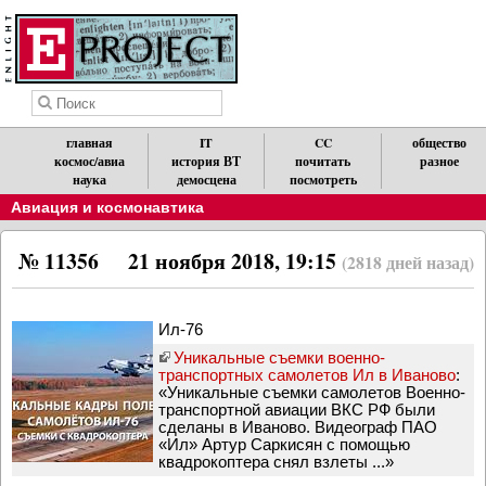
главная
IT
CC
общество
космос/авиа
история ВТ
почитать
разное
наука
демосцена
посмотреть
Авиация и космонавтика
№ 11356
21 ноября 2018, 19:15
(2818 дней назад)
Ил-76
Уникальные съемки военно-
транспортных самолетов Ил в Иваново
:
«Уникальные съемки самолетов Военно-
транспортной авиации ВКС РФ были
сделаны в Иваново. Видеограф ПАО
«Ил» Артур Саркисян с помощью
квадрокоптера снял взлеты ...»