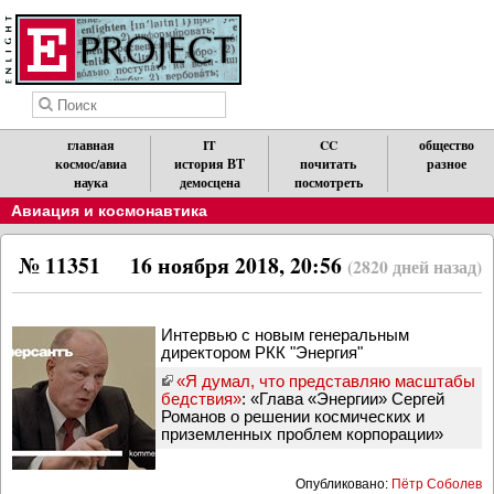
главная
IT
CC
общество
космос/авиа
история ВТ
почитать
разное
наука
демосцена
посмотреть
Авиация и космонавтика
№ 11351
16 ноября 2018, 20:56
(2820 дней назад)
Интервью с новым генеральным
директором РКК "Энергия"
«Я думал, что представляю масштабы
бедствия»
: «Глава «Энергии» Сергей
Романов о решении космических и
приземленных проблем корпорации»
Опубликовано:
Пётр Соболев