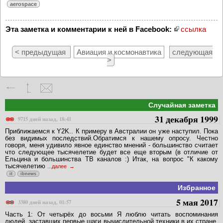
aerospace
Эта заметка и комментарии к ней в Facebook:
ссылка
< предыдущая
Авиация и космонавтика
следующая
>
Случайная заметка
31 декабря 1999
9715 дней назад, 18:41
Приближаемся к Y2K.. К примеру в Австралии он уже наступил. Пока
без видимых последствий.Обратимся к нашему опросу. Честно
говоря, меня удивило явное единство мнений - большинство считает
что следующее тысячелетие будет все еще вторым (в отличие от
Ельцина и большинства ТВ каналов :) Итак, на вопрос "К какому
тысячелетию
...далее
it
ibnews
Избранное
5 мая 2017
3380 дней назад, 01:57
Часть 1: От четырёх до восьми Я люблю читать воспоминания
людей, заставших первые шаги вычислительной техники в их стране.