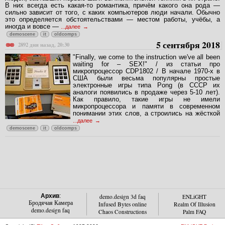
В них всегда есть какая-то романтика, причём какого она рода —
сильно зависит от того, с каких компьютеров люди начали. Обычно
это определяется обстоятельствами — местом работы, учёбы, а
иногда и вовсе —
...далее
demoscene
it
oldcomps
5 сентября 2018
2892 дня назад, 20:30
"Finally, we come to the instruction we've all been
waiting for – SEX!" / из статьи про
микропроцессор CDP1802 / В начале 1970-х в
США были весьма популярны простые
электронные игры типа Pong (в СССР их
аналоги появились в продаже через 5-10 лет).
Как правило, такие игры не имели
микропроцессора и памяти в современном
понимании этих слов, а строились на жёсткой
...далее
demoscene
it
oldcomps
Архив
:
demo.design 3d faq
ENLiGHT
Бродячая Камера
Infused Bytes online
Realm Of Illusion
demo.design faq
Chaos Constructions
Palm FAQ