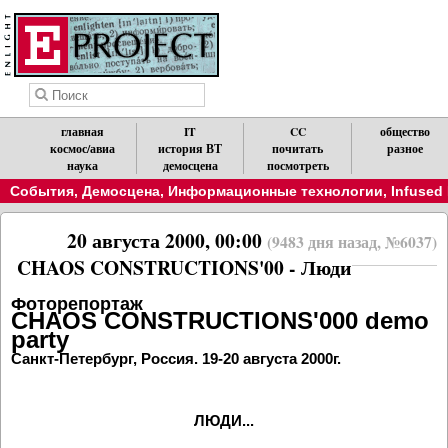
главная
IT
CC
общество
космос/авиа
история ВТ
почитать
разное
наука
демосцена
посмотреть
События
,
Демосцена
,
Информационные технологии
,
Infused
20 августа 2000, 00:00
(9483 дня назад, №6037)
CHAOS CONSTRUCTIONS'00 - Люди
Фоторепортаж
CHAOS CONSTRUCTIONS'000 demo
party
Санкт-Петербург, Россия. 19-20 августа 2000г.
ЛЮДИ...