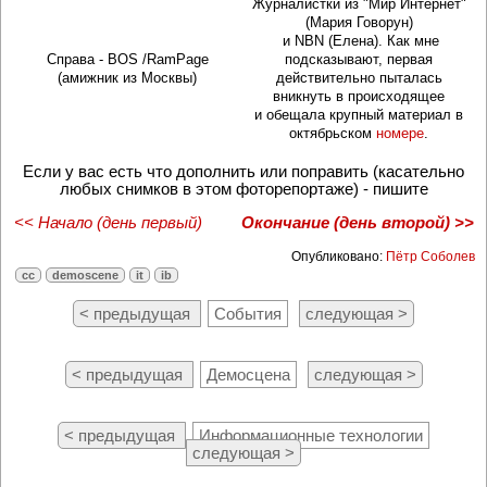
Журналистки из "Мир Интернет"
(Мария Говорун)
и NBN (Елена). Как мне
Справа - BOS /RamPage
подсказывают, первая
(амижник из Москвы)
действительно пыталась
вникнуть в происходящее
и обещала крупный материал в
октябрьском
номере
.
Если у вас есть что дополнить или поправить (касательно
любых снимков в этом фоторепортаже) - пишите
<< Начало (день первый)
Окончание (день второй) >>
Опубликовано:
Пётр Соболев
cc
demoscene
it
ib
< предыдущая
События
следующая >
< предыдущая
Демосцена
следующая >
< предыдущая
Информационные технологии
следующая >