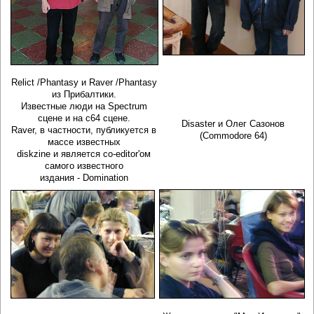
Relict /Phantasy и Raver /Phantasy
из Прибалтики.
Известные люди на Spectrum
сцене и на с64 сцене.
Disaster и Олег Сазонов
Raver, в частности, публикуется в
(Commodore 64)
массе известных
diskzine и является co-editor'ом
самого известного
издания - Domination