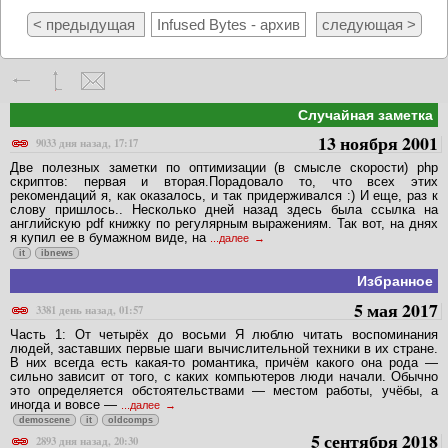
< предыдущая
Infused Bytes - архив
следующая >
Случайная заметка
13 ноября 2001
9033 дня назад, 17:17
Две полезных заметки по оптимизации (в смысле скорости) php
скриптов: первая и вторая.Порадовало то, что всех этих
рекомендаций я, как оказалось, и так придерживался :) И еще, раз к
слову пришлось.. Несколько дней назад здесь была ссылка на
английскую pdf книжку по регулярным выражениям. Так вот, на днях
я купил ее в бумажном виде, на
...далее
it
ibnews
Избранное
5 мая 2017
3381 день назад, 01:57
Часть 1: От четырёх до восьми Я люблю читать воспоминания
людей, заставших первые шаги вычислительной техники в их стране.
В них всегда есть какая-то романтика, причём какого она рода —
сильно зависит от того, с каких компьютеров люди начали. Обычно
это определяется обстоятельствами — местом работы, учёбы, а
иногда и вовсе —
...далее
demoscene
it
oldcomps
5 сентября 2018
2893 дня назад, 20:30