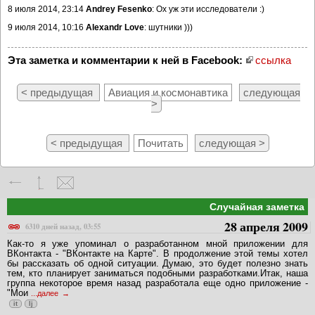
8 июля 2014, 23:14
Andrey Fesenko
: Ох уж эти исследователи :)
9 июля 2014, 10:16
Alexandr Love
: шутники )))
Эта заметка и комментарии к ней в Facebook:
ссылка
< предыдущая
Авиация и космонавтика
следующая
>
< предыдущая
Почитать
следующая >
Случайная заметка
28 апреля 2009
6310 дней назад, 03:55
Как-то я уже упоминал о разработанном мной приложении для
ВКонтакта - "ВКонтакте на Карте". В продолжение этой темы хотел
бы рассказать об одной ситуации. Думаю, это будет полезно знать
тем, кто планирует заниматься подобными разработками.Итак, наша
группа некоторое время назад разработала еще одно приложение -
"Мои
...далее
it
lj