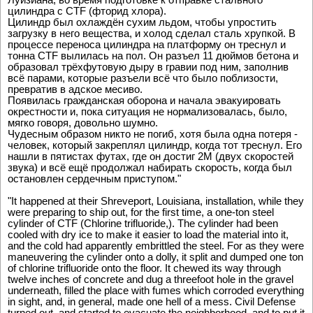
цилиндра с CTF (фторид хлора).
Цилиндр был охлаждён сухим льдом, чтобы упростить
загрузку в него вещества, и холод сделал сталь хрупкой. В
процессе переноса цилиндра на платформу он треснул и
тонна CTF вылилась на пол. Он разъел 11 дюймов бетона и
образовал трёхфутовую дыру в гравии под ним, заполнив
всё парами, которые разъели всё что было поблизости,
превратив в адское месиво.
Появилась гражданская оборона и начала эвакуировать
окрестности и, пока ситуация не нормализовалась, было,
мягко говоря, довольно шумно.
Чудесным образом никто не погиб, хотя была одна потеря -
человек, который закреплял цилиндр, когда тот треснул. Его
нашли в пятистах футах, где он достиг 2M (двух скоростей
звука) и всё ещё продолжал набирать скорость, когда был
остановлен сердечным приступом."
"It happened at their Shreveport, Louisiana, installation, while they
were preparing to ship out, for the first time, a one-ton steel
cylinder of CTF (Chlorine trifluoride,). The cylinder had been
cooled with dry ice to make it easier to load the material into it,
and the cold had apparently embrittled the steel. For as they were
maneuvering the cylinder onto a dolly, it split and dumped one ton
of chlorine trifluoride onto the floor. It chewed its way through
twelve inches of concrete and dug a threefoot hole in the gravel
underneath, filled the place with fumes which corroded everything
in sight, and, in general, made one hell of a mess. Civil Defense
turned out, and started to evacuate the neighborhood, and to put it