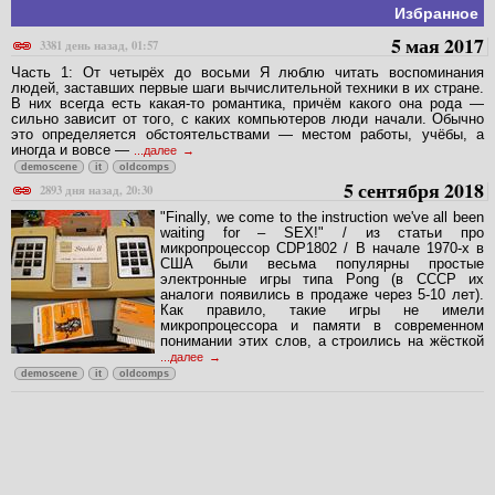
Избранное
5 мая 2017
3381 день назад, 01:57
Часть 1: От четырёх до восьми Я люблю читать воспоминания
людей, заставших первые шаги вычислительной техники в их стране.
В них всегда есть какая-то романтика, причём какого она рода —
сильно зависит от того, с каких компьютеров люди начали. Обычно
это определяется обстоятельствами — местом работы, учёбы, а
иногда и вовсе —
...далее
demoscene
it
oldcomps
5 сентября 2018
2893 дня назад, 20:30
"Finally, we come to the instruction we've all been
waiting for – SEX!" / из статьи про
микропроцессор CDP1802 / В начале 1970-х в
США были весьма популярны простые
электронные игры типа Pong (в СССР их
аналоги появились в продаже через 5-10 лет).
Как правило, такие игры не имели
микропроцессора и памяти в современном
понимании этих слов, а строились на жёсткой
...далее
demoscene
it
oldcomps