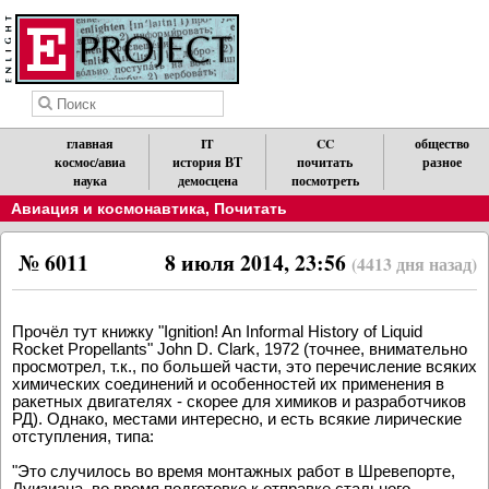
главная
IT
CC
общество
космос/авиа
история ВТ
почитать
разное
наука
демосцена
посмотреть
Авиация и космонавтика
,
Почитать
№ 6011
8 июля 2014, 23:56
(4413 дня назад)
Прочёл тут книжку "Ignition! An Informal History of Liquid
Rocket Propellants" John D. Clark, 1972 (точнее, внимательно
просмотрел, т.к., по большей части, это перечисление всяких
химических соединений и особенностей их применения в
ракетных двигателях - скорее для химиков и разработчиков
РД). Однако, местами интересно, и есть всякие лирические
отступления, типа:
"Это случилось во время монтажных работ в Шревепорте,
Луизиана, во время подготовке к отправке стального