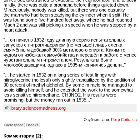
mildly, there was quite a brouhaha before things quieted down.
Miraculously, nobody was killed, but there was one casualty —
the man who had been steadying the cylinder when it split. He
was found some five hundred feet away, where he had reached
Mach 2 and was still picking up speed when he was stopped by a
heart attack."
"... он начал в 1932 году длинную серию испытательных
запусков с нитроглицерином (не меньше!) лишь слегка
смягчённым добавкой 30% метилового спирта. Каким-то
чудом он избежал самоубийства и перешёл к работе с менее
чувствительным нитрометаном. Результаты были
многообещающими, однако в 1935-м кончились деньги.."
"... he started in 1932 on a long series of test firings with
nitroglycerine (no less!) only sightly tranquilized by the addition of
30 percent of methyl alchohol. By some miracle he managed to
avoid killing himself, and he extended the work to the somewhat
less sensitive nitromethane, CH3NO2. His results were
promising, but the money ran out in 1935..."
library.sciencemadness.org
Опубликовано:
Пётр Соболев
aerospace
books
Комментарии (2):