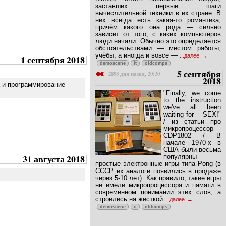
Часть 1: От четырёх до восьми Я
люблю читать воспоминания людей,
заставших первые шаги
вычислительной техники в их стране. В
них всегда есть какая-то романтика,
причём какого она рода — сильно
зависит от того, с каких компьютеров
люди начали. Обычно это определяется
обстоятельствами — местом работы,
учёбы, а иногда и вовсе —
...далее
1 сентября 2018
demoscene
it
oldcomps
5 сентября
2893 дня назад, 20:30
2018
а и программирование
"Finally, we come
to the instruction
we've all been
waiting for – SEX!"
/ из статьи про
микропроцессор
CDP1802 / В
начале 1970-х в
США были весьма
31 августа 2018
популярны
простые электронные игры типа Pong (в
СССР их аналоги появились в продаже
через 5-10 лет). Как правило, такие игры
не имели микропроцессора и памяти в
современном понимании этих слов, а
строились на жёсткой
...далее
demoscene
it
oldcomps