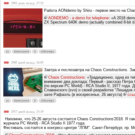
2901 день назад, 17:52
Работа AONdemo by Shiru - первое место на Cha
AONDEMO - a demo for telephone
: «A 2018 demo
ZX Spectrum 640K demo (actually combined 8-bit d.
cc
demoscene
it
oldcomps
2905 дней назад, 14:05
Завтра и послезавтра на Chaos Constructions. Зав
Chaos Constructions
: «Традиционно, одна из 
вниманию два доклада: Первый - рассказ Петра С
(по версии PC World) - RCA Studio II, 1977 года.
Славинского (svo) о своей разработке "Лешадок 
зале Рафаэль (в воскресенье, 26 августа)
ссы
cc
demoscene
it
oldcomps
2917 дней назад, 13:19
Напомню, что 25-26 августа состоится Chaos Constructions'2018. Я т
журнала PC World) - RCA Studio II 1977 года.
Фестиваль состоится в конгресс-центре "ЛПМ". Санкт-Петербург, пр. М