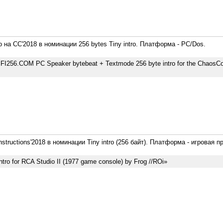
о на CC'2018 в номинации 256 bytes Tiny intro. Платформа - PC/Dos.
FI256.COM PC Speaker bytebeat + Textmode 256 byte intro for the ChaosC
structions'2018 в номинации Tiny intro (256 байт). Платформа - игровая п
intro for RCA Studio II (1977 game console) by Frog //ROi»