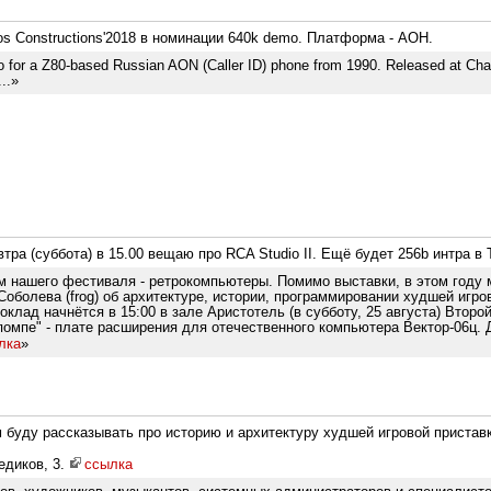
os Constructions'2018 в номинации 640k demo. Платформа - АОН.
 for a Z80-based Russian AON (Caller ID) phone from 1990. Released at Cha
..»
тра (суббота) в 15.00 вещаю про RCA Studio II. Ещё будет 256b интра в Ti
тем нашего фестиваля - ретрокомпьютеры. Помимо выставки, в этом год
оболева (frog) об архитектуре, истории, программировании худшей игро
 Доклад начнётся в 15:00 в зале Аристотель (в субботу, 25 августа) Второ
помпе" - плате расширения для отечественного компьютера Вектор-06ц. 
лка
»
ам буду рассказывать про историю и архитектуру худшей игровой пристав
едиков, 3.
ссылка