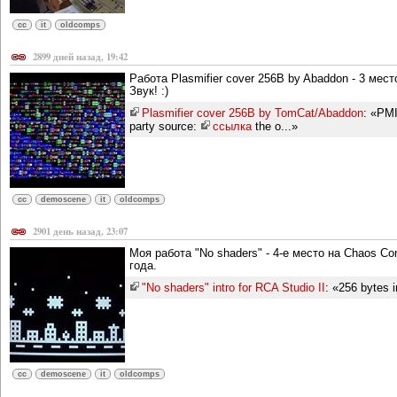
cc
it
oldcomps
2899 дней назад, 19:42
Работа Plasmifier cover 256B by Abaddon - 3 мест
Звук! :)
Plasmifier cover 256B by TomCat/Abaddon
: «PMI
party source:
ссылка
the o...»
cc
demoscene
it
oldcomps
2901 день назад, 23:07
Моя работа "No shaders" - 4-е место на Chaos Con
года.
"No shaders" intro for RCA Studio II
: «256 bytes 
cc
demoscene
it
oldcomps