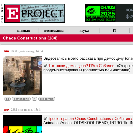
Обратите внимание, что новости можно получать по RSS.
главная
космос/авиа
наука
IT
Chaos Constructions (184)
2830 дней назад, 14:34
Видеозапись моего рассказа про демосцену (спас
Что такое демосцена? Пётр Соболев
: «Открыт
продемонстрированы (полностью или частично): L
cc
demoscene
it
oldcomps
2882 дня назад, 15:14
Проект правил Chaos Constructions / События 
Animation/Video: OLDSKOOL DEMO, INTRO 1k, IN