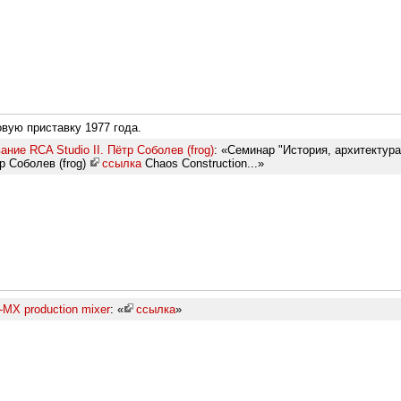
овую приставку 1977 года.
ние RCA Studio II. Пётр Соболев (frog)
: «Семинар "История, архитектур
тр Соболев (frog)
ссылка
Chaos Construction...»
-MX production mixer
: «
ссылка
»