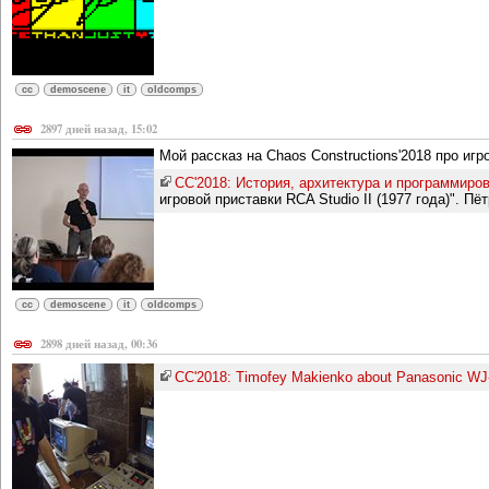
cc
demoscene
it
oldcomps
2897 дней назад, 15:02
Мой рассказ на Chaos Constructions'2018 про игр
CC'2018: История, архитектура и программирова
игровой приставки RCA Studio II (1977 года)". Пё
cc
demoscene
it
oldcomps
2898 дней назад, 00:36
CC'2018: Timofey Makienko about Panasonic WJ