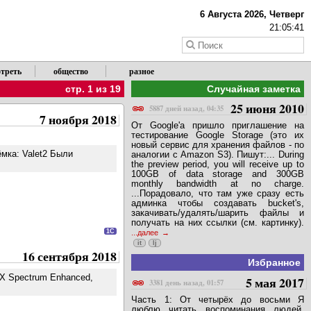
X
6 Августа 2026, Четверг
21:05:41
треть
общество
разное
стр. 1 из 19
Случайная заметка
25 июня 2010
5887 дней назад, 04:35
7 ноября 2018
От Google'a пришло приглашение на
тестирование Google Storage (это их
новый сервис для хранения файлов - по
ёмка: Valet2 Были
аналогии с Amazon S3). Пишут:... During
the preview period, you will receive up to
100GB of data storage and 300GB
monthly bandwidth at no charge.
...Порадовало, что там уже сразу есть
админка чтобы создавать bucket's,
закачивать/удалять/шарить файлы и
получать на них ссылки (см. картинку).
1C
...далее
it
lj
16 сентября 2018
Избранное
ZX Spectrum Enhanced,
5 мая 2017
3381 день назад, 01:57