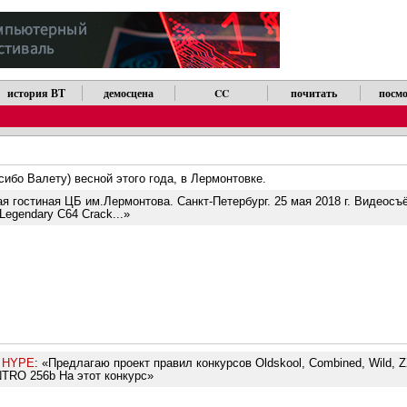
история ВТ
демосцена
CC
почитать
посмо
ибо Валету) весной этого года, в Лермонтовке.
ая гостиная ЦБ им.Лермонтова. Санкт-Петербург. 25 мая 2018 г. Видеосъ
egendary C64 Crack...»
/ HYPE
: «Предлагаю проект правил конкурсов Oldskool, Combined, Wild, 
TRO 256b На этот конкурс»