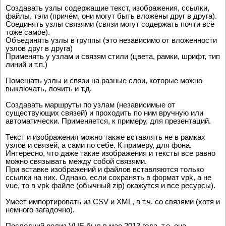
Создавать узлы содержащие текст, изображения, ссылки,
файлы, тэги (причём, они могут быть вложены друг в друга).
Соединять узлы связями (связи могут содержать почти всё
тоже самое).
Объединять узлы в группы (это независимо от вложенности
узлов друг в друга)
Применять у узлам и связям стили (цвета, рамки, шрифт, тип
линий и т.п.)
Помещать узлы и связи на разные слои, которые можно
выключать, лочить и т.д.
Создавать маршруты по узлам (независимые от
существующих связей) и проходить по ним вручную или
автоматически. Применяется, к примеру, для презентаций.
Текст и изображения можно также вставлять не в рамках
узлов и связей, а сами по себе. К примеру, для фона.
Интересно, что даже такие изображения и тексты все равно
можно связывать между собой связями.
При вставке изображений и файлов вставляются только
ссылки на них. Однако, если сохранять в формат vpk, а не
vue, то в vpk файле (обычный zip) окажутся и все ресурсы).
Умеет импортировать из CSV и XML, в т.ч. со связями (хотя и
немного загадочно).
Последний релиз VUE был в мае 2013 года, т.е. она