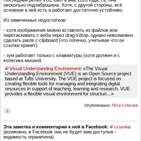
несколько подзаброшена. Хотя, с другой стороны, всё
основное в ней есть и работает достаточно устойчиво.
Из замеченных недостатков:
- хотя изображения можно вставлять из файлов или
перетаскивать с веба через drag'n'drop, однако невозможно
сделать paste с clipboard (что логично, учитывая что он
ссылки хранит).
- зум работает только с клавиатуры (хотя должен и с
колесика мышки)
Visual Understanding Environment
: «The Visual
Understanding Environment (VUE) is an Open Source project
based at Tufts University. The VUE project is focused on
creating flexible tools for managing and integrating digital
resources in support of teaching, learning and research. VUE
provides a flexible visual environment for structuri…»
Опубликовано:
Пётр Соболев
it
Эта заметка и комментарии к ней в Facebook:
ссылка
(возможно, в Facebook она не будет вам доступна -
видимость ограничена)