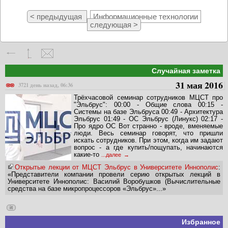
< предыдущая
Информационные технологии
следующая >
Случайная заметка
31 мая 2016
3721 день назад, 06:36
Трёхчасовой семинар сотрудников МЦСТ про
"Эльбрус": 00:00 - Общие слова 00:15 -
Системы на базе Эльбруса 00:49 - Архитектура
Эльбрус 01:49 - ОС Эльбрус (Линукс) 02:17 -
Про ядро ОС Вот странно - вроде, вменяемые
люди. Весь семинар говорят, что пришли
искать сотрудников. При этом, когда им задают
вопрос - а где купить/пощупать, начинаются
какие-то
...далее
Открытые лекции от МЦСТ Эльбрус в Университете Иннополис
:
«Представители компании провели серию открытых лекций в
Университете Иннополис: Василий Воробушков (Вычислительные
средства на базе микропроцессоров «Эльбрус»...»
it
Избранное