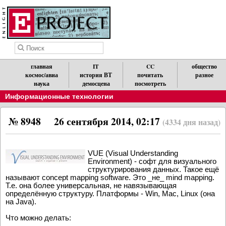
главная
IT
CC
общество
космос/авиа
история ВТ
почитать
разное
наука
демосцена
посмотреть
Информационные технологии
№ 8948
26 сентября 2014, 02:17
(4334 дня назад)
VUE (Visual Understanding
Environment) - софт для визуального
структурирования данных. Такое ещё
называют concept mapping software. Это _не_ mind mapping.
Т.е. она более универсальная, не навязывающая
определённую структуру. Платформы - Win, Mac, Linux (она
на Java).
Что можно делать: