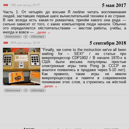
5 мая 2017
3382 дня назад, 01:57
Часть 1: От четырёх до восьми Я люблю читать воспоминания
людей, заставших первые шаги вычислительной техники в их стране.
В них всегда есть какая-то романтика, причём какого она рода —
сильно зависит от того, с каких компьютеров люди начали. Обычно
это определяется обстоятельствами — местом работы, учёбы, а
иногда и вовсе —
...далее
demoscene
it
oldcomps
5 сентября 2018
2894 дня назад, 20:30
"Finally, we come to the instruction we've all been
waiting for – SEX!" / из статьи про
микропроцессор CDP1802 / В начале 1970-х в
США были весьма популярны простые
электронные игры типа Pong (в СССР их
аналоги появились в продаже через 5-10 лет).
Как правило, такие игры не имели
микропроцессора и памяти в современном
понимании этих слов, а строились на жёсткой
...далее
demoscene
it
oldcomps