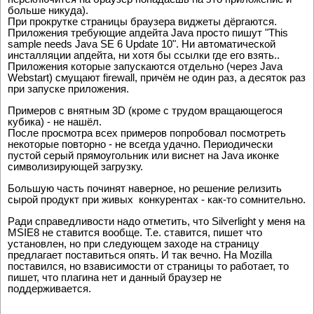
больше никуда).
При прокрутке страницы браузера виджеты дёргаются.
Приложения требующие апдейта Java просто пишут "This
sample needs Java SE 6 Update 10". Ни автоматической
инсталляции апдейта, ни хотя бы ссылки где его взять..
Приложения которые запускаются отдельно (через Java
Webstart) смущают firewall, причём не один раз, а десяток раз
при запуске приложения.
Примеров с внятным 3D (кроме с трудом вращающегося
кубика) - не нашёл.
После просмотра всех примеров попробовал посмотреть
некоторые повторно - не всегда удачно. Периодически
пустой серый прямоугольник или виснет на Java иконке
символизирующей загрузку.
Большую часть починят наверное, но решение релизить
сырой продукт при живых конкурентах - как-то сомнительно.
Ради справедливости надо отметить, что Silverlight у меня на
MSIE8 не ставится вообще. Т.е. ставится, пишет что
установлен, но при следующем заходе на страницу
предлагает поставиться опять. И так вечно. На Mozilla
поставился, но взависимости от страницы то работает, то
пишет, что плагина нет и данный браузер не
поддерживается.