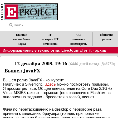
главная
IT
CC
общество
космос/авиа
история ВТ
почитать
разное
наука
демосцена
посмотреть
Информационные технологии
,
LiveJournal cr_it - архив
12 декабря 2008, 19:16
(6446 дней назад, №8750)
Вышел JavaFX
Вышел релиз JavaFX - конкурент
Flash/Flex и Silverlight.
Здесь
можно посмотреть примеры.
Я просмотрел все. Общее впечатление на Core Duo 2.1GHz,
Vista, MSIE8 таково - тормозит (по сравнению с Flash'ом на
аналогичных задачах - бросается в глаза), виснет.
Фича по перетаскиванию на desktop с первого же раза
привела к зависанию браузера (точнее, при попытке
переключится на браузер попадаешь на это приложение и