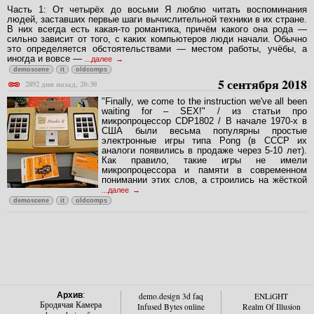
Часть 1: От четырёх до восьми Я люблю читать воспоминания
людей, заставших первые шаги вычислительной техники в их стране.
В них всегда есть какая-то романтика, причём какого она рода —
сильно зависит от того, с каких компьютеров люди начали. Обычно
это определяется обстоятельствами — местом работы, учёбы, а
иногда и вовсе —
...далее
demoscene
it
oldcomps
5 сентября 2018
2892 дня назад, 20:30
"Finally, we come to the instruction we've all been
waiting for – SEX!" / из статьи про
микропроцессор CDP1802 / В начале 1970-х в
США были весьма популярны простые
электронные игры типа Pong (в СССР их
аналоги появились в продаже через 5-10 лет).
Как правило, такие игры не имели
микропроцессора и памяти в современном
понимании этих слов, а строились на жёсткой
...далее
demoscene
it
oldcomps
Архив
:
demo.design 3d faq
ENLiGHT
Бродячая Камера
Infused Bytes online
Realm Of Illusion