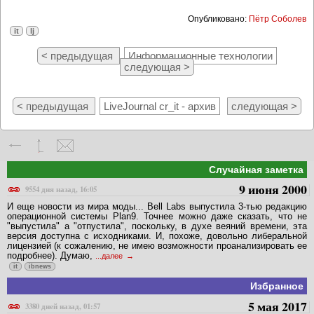
Опубликовано:
Пётр Соболев
it
lj
< предыдущая
Информационные технологии
следующая >
< предыдущая
LiveJournal cr_it - архив
следующая >
Случайная заметка
9 июня 2000
9554 дня назад, 16:05
И еще новости из мира моды... Bell Labs выпустила 3-тью редакцию
oперационной системы Plan9. Точнее можно даже сказать, что не
"выпустила" а "отпустила", поскольку, в духе веяний времени, эта
версия доступна с исходниками. И, похоже, довольно либеральной
лицензией (к сожалению, не имею возможности проанализировать ее
подробнее). Думаю,
...далее
it
ibnews
Избранное
5 мая 2017
3380 дней назад, 01:57