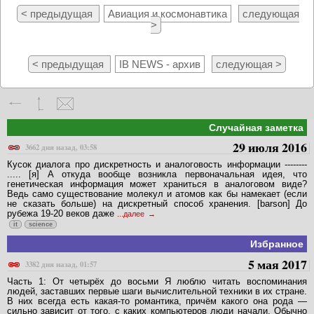
< предыдущая
Авиация и космонавтика
следующая
>
< предыдущая
IB NEWS - архив
следующая >
Случайная заметка
29 июля 2016
3662 дня назад, 03:58
Кусок диалога про дискретность и аналоговость информации --------
..... [я] А откуда вообще возникла первоначальная идея, что
генетическая информация может храниться в аналоговом виде?
Ведь само существование молекул и атомов как бы намекает (если
не сказать больше) на дискретный способ хранения. [barson] До
рубежа 19-20 веков даже
...далее
it
science
Избранное
5 мая 2017
3382 дня назад, 01:57
Часть 1: От четырёх до восьми Я люблю читать воспоминания
людей, заставших первые шаги вычислительной техники в их стране.
В них всегда есть какая-то романтика, причём какого она рода —
сильно зависит от того, с каких компьютеров люди начали. Обычно