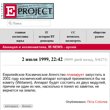
главная
IT
CC
общество
космос/авиа
история ВТ
почитать
разное
наука
демосцена
посмотреть
Авиация и космонавтика
,
IB NEWS - архив
2 июля 1999, 22:42
(9899 дней назад, №8273)
Европейское Космическое Агентство
планирует
запустить в
2001 году космический аппарат который приземлился бы на
комету (Wirtanen). Аппарат будет состоять из двух модулей,
причем ни один из них, насколько я понял из заметки, не
вернется на землю.
Опубликовано:
Пётр Соболев
aerospace
ibnews