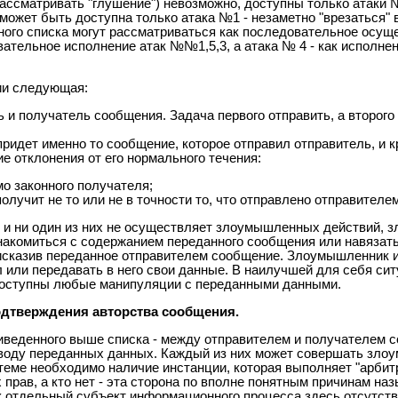
ассматривать "глушение") невозможно, доступны только атаки 
ожет быть доступна только атака №1 - незаметно "врезаться" 
ого списка могут рассматриваться как последовательное осуще
ательное исполнение атак №№1,5,3, а атака № 4 - как исполнен
фии следующая:
 и получатель сообщения. Задача первого отправить, а второго
ридет именно то сообщение, которое отправил отправитель, и кр
 отклонения от его нормального течения:
о законного получателя;
лучит не то или не в точности то, что отправлено отправителем
е и ни один из них не осуществляет злоумышленных действий,
ознакомиться с содержанием переданного сообщения или навяза
исказив переданное отправителем сообщение. Злоумышленник и
л или передавать в него свои данные. В наилучшей для себя с
 доступны любые манипуляции с переданными данными.
подтверждения авторства сообщения.
приведенного выше списка - между отправителем и получателем 
оводу переданных данных. Каждый из них может совершать зло
стеме необходимо наличие инстанции, которая выполняет "арбит
 прав, а кто нет - эта сторона по вполне понятным причинам на
к отдельный субъект информационного процесса здесь отсутств