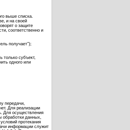
ого выше списка.
е, и на своей
оворят о защите
сти, соответственно и
ель получает");
 только субъект,
нить одного или
лу передачи,
нет. Для реализации
сь. Для осуществления
ы обработки данных,
 условий протекания
едачи информации служит