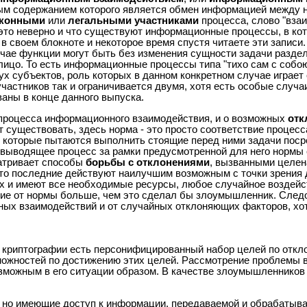
ным содержанием которого является обмен информацией между 
аконными
или
легальными участниками
процесса, слово "вза
о это неверно и что существуют информационные процессы, в ко
 в своем блокноте и некоторое время спустя читаете эти запис
учае функции могут быть без изменения сущности задачи разд
 лицо. То есть информационные процессы типа "тихо сам с собо
субъектов, роль которых в данном конкретном случае играет о
стников так и ограничивается двумя, хотя есть особые случа
ваны в конце данного выпуска.
роцесса информационного взаимодействия, и о возможных
отк
т существовать, здесь норма - это просто соответствие процесс
 которые пытаются выполнить стоящие перед ними задачи поср
 выводящее процесс за рамки предусмотренной для него нормы 
матривает способы
борьбы с отклонениями
, вызванными целе
что последние действуют наилучшим возможным с точки зрения
х и имеют все необходимые ресурсы, любое случайное воздейс
ние от нормы больше, чем это сделал бы злоумышленник. След
ых взаимодействий и от случайных отклоняющих факторов, хо
 криптографии есть персонифицированный набор целей по откл
зможностей по достижению этих целей. Рассмотрение проблемы 
можным в его ситуации образом. В качестве злоумышленников 
, но имеющие доступ к информации, передаваемой и обрабатыва