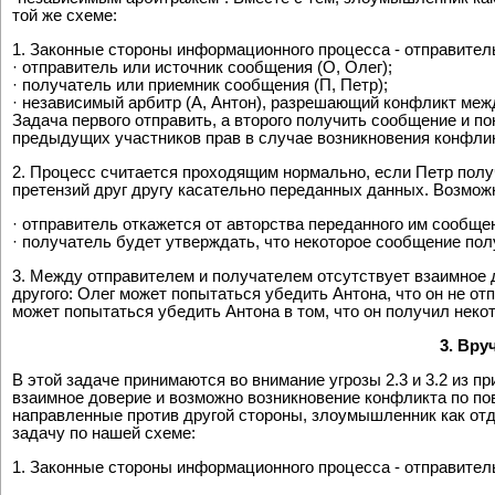
той же схеме:
1. Законные стороны информационного процесса - отправител
· отправитель или источник сообщения (О, Олег);
· получатель или приемник сообщения (П, Петр);
· независимый арбитр (А, Антон), разрешающий конфликт межд
Задача первого отправить, а второго получить сообщение и по
предыдущих участников прав в случае возникновения конфли
2. Процесс считается проходящим нормально, если Петр получ
претензий друг другу касательно переданных данных. Возмож
· отправитель откажется от авторства переданного им сообще
· получатель будет утверждать, что некоторое сообщение полу
3. Между отправителем и получателем отсутствует взаимное
другого: Олег может попытаться убедить Антона, что он не от
может попытаться убедить Антона в том, что он получил некот
3. Вру
В этой задаче принимаются во внимание угрозы 2.3 и 3.2 из 
взаимное доверие и возможно возникновение конфликта по п
направленные против другой стороны, злоумышленник как от
задачу по нашей схеме:
1. Законные стороны информационного процесса - отправител