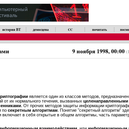
история ВТ
демосцена
CC
почитать
посмо
ами
9 ноября 1998, 00:00
(
криптографии
является один из классов методов, предназначе
й от их нормального течения, вызванных
целенаправленными
ленниками
. От прочих методов защиты информации криптограф
и по
секретным алгоритмам
. Понятие "секретный алгоритм" зде
- и включает в себя открытые в общем алгоритмы, часть парамет
информационным взаимодействием
, или
информационным 