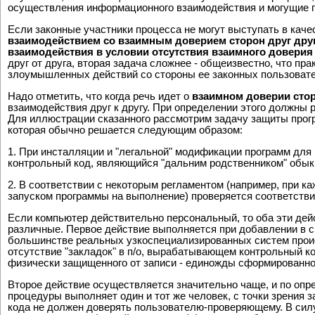
осуществления информационного взаимодействия и могущие по
Если законные участники процесса не могут выступать в каче
взаимодействием со взаимным доверием сторон друг дру
взаимодействия в условии отсутствия взаимного доверия
друг от друга, вторая задача сложнее - общеизвестно, что пр
злоумышленных действий со стороны ее законных пользовате
Надо отметить, что когда речь идет о
взаимном доверии сто
взаимодействия друг к другу. При определении этого должны 
Для иллюстрации сказанного рассмотрим задачу защиты прог
которая обычно решается следующим образом:
1. При инсталляции и "легальной" модификации программ дл
контрольный код, являющийся "дальним родственником" обык
2. В соответствии с некоторым регламентом (например, при к
запуском программы на выполнение) проверяется соответств
Если компьютер действительно персональный, то оба эти дейс
различные. Первое действие выполняется при добавлении в с
большинстве реальных узкоспециализированных систем прои
отсутствие "закладок" в п/о, вырабатывающем контрольный ко
физически защищенного от записи - единожды сформированног
Второе действие осуществляется значительно чаще, и по опре
процедуры выполняет один и тот же человек, с точки зрения 
кода не должен доверять пользователю-проверяющему. В си