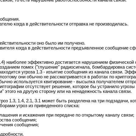
ообщения.
ателю когда в действительности отправка не производилась.
действительности оно было им получено.
равителя когда в действительности предъявленное сообщение с
а 1.4) наиболее эффективно достигается нарушением физической
созданием помех ("глушение" радиосигнала, бомбардировка си
й находится угроза 1.3 - изъятие сообщения из канала связи. Эф
 поэтому они обычно не рассматривается в работах по криптогр
 обычно используется квитирование - высылка получателем отп
птографии отсутствует решение, которое бы устранило угрозы 2
" этого на другую сторону или на ненадежность канала связи.
з 1.3, 1.4, 2.1, 3.1 может быть разделена на три подзадачи, 
борами угроз из приведенного списка:
глашения и искажения при передаче по открытому каналу связи;
орства сообщения;
лучения сообщения;
одробности.