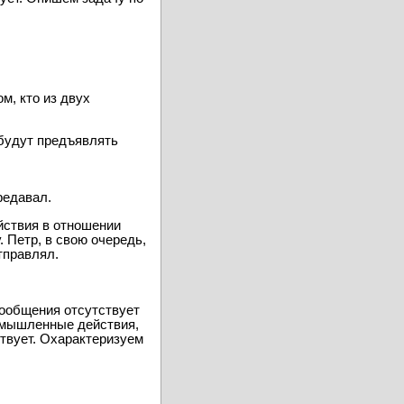
м, кто из двух
 будут предъявлять
редавал.
йствия в отношении
 Петр, в свою очередь,
тправлял.
сообщения отсутствует
умышленные действия,
твует. Охарактеризуем