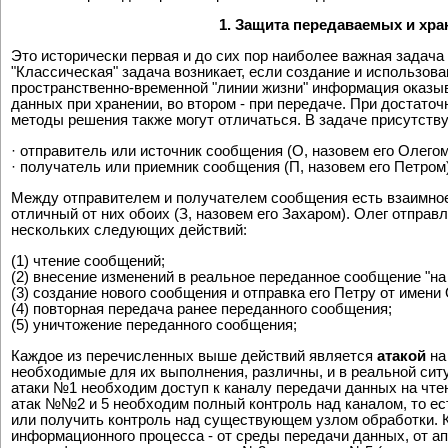
1. Защита передаваемых и хра
Это исторически первая и до сих пор наиболее важная задача 
"Классическая" задача возникает, если создание и использов
пространственно-временной "линии жизни" информация оказыв
данных при хранении, во втором - при передаче. При достато
методы решения также могут отличаться. В задаче присутств
· отправитель или источник сообщения (О, назовем его Олегом
· получатель или приемник сообщения (П, назовем его Петром)
Между отправителем и получателем сообщения есть взаимное
отличный от них обоих (З, назовем его Захаром). Олег отпра
нескольких следующих действий:
(1) чтение сообщений;
(2) внесение изменений в реальное переданное сообщение "на 
(3) создание нового сообщения и отправка его Петру от имени 
(4) повторная передача ранее переданного сообщения;
(5) уничтожение переданного сообщения;
Каждое из перечисленных выше действий является
атакой
на
необходимые для их выполнения, различны, и в реальной ситу
атаки №1 необходим доступ к каналу передачи данных на чтени
атак №№2 и 5 необходим полный контроль над каналом, то ес
или получить контроль над существующем узлом обработки. К
информационного процесса - от среды передачи данных, от апп