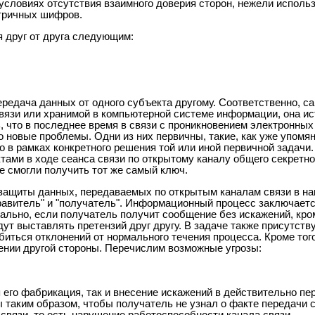
словиях отсутствия взаимного доверия сторон, нежели исполь
тричных шифров.
 друг от друга следующим:
редача данных от одного субъекта другому. Соответственно, с
вязи или хранимой в компьютерной системе информации, она ис
, что в последнее время в связи с проникновением электронных
 новые проблемы. Одни из них первичны, такие, как уже упомя
о в рамках конкретного решения той или иной первичной задачи.
тами в ходе сеанса связи по открытому каналу общего секретно
 смогли получить тот же самый ключ.
 защиты данных, передаваемых по открытым каналам связи в н
правитель" и "получатель". Информационный процесс заключаетс
льно, если получатель получит сообщение без искажений, кром
ут выставлять претензий друг другу. В задаче также присутст
иться отклонений от нормального течения процесса. Кроме того
нии другой стороны. Перечислим возможные угрозы:
 его фабрикация, так и внесение искажений в действительно п
ы таким образом, чтобы получатель не узнал о факте передачи 
связи, то есть нарушение работоспособности канала связи.