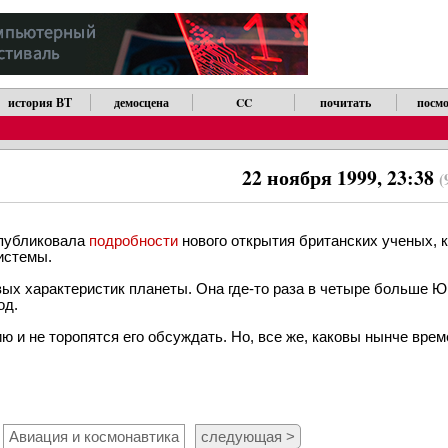
история ВТ
демосцена
CC
почитать
посмо
22 ноября 1999, 23:38
(
публиковала
подробности
нового открытия британских ученых, к
истемы.
вых характеристик планеты. Она где-то раза в четыре больше Ю
од.
 и не торопятся его обсуждать. Но, все же, каковы нынче време
Авиация и космонавтика
следующая >