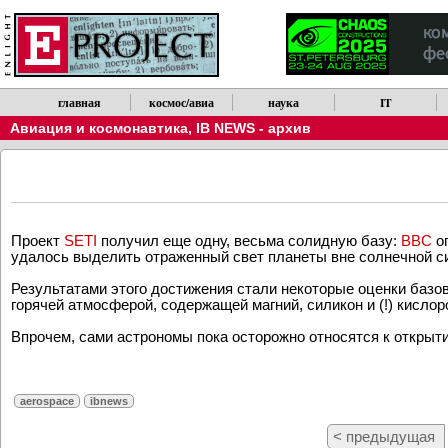
главная
космос/авиа
наука
IT
Авиация и космонавтика
,
IB NEWS - архив
Проект
SETI
получил еще одну, весьма солидную базу:
BBC
о
удалось выделить отраженный свет планеты вне солнечной с
Результатами этого достижения стали некоторые оценки базо
горячей атмосферой, содержащей магний, силикон и (!) кислор
Впрочем, сами астрономы пока осторожно относятся к открытию
aerospace
ibnews
< предыдущая