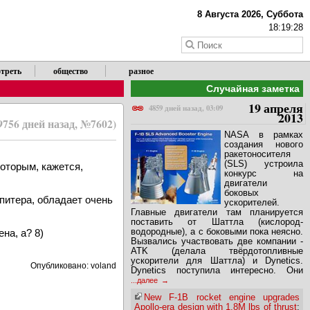
8 Августа 2026, Суббота
18:19:28
треть
общество
разное
Случайная заметка
19 апреля
4859 дней назад, 03:09
2013
9756 дней назад, №7602)
NASA в рамках
создания нового
ракетоносителя
(SLS) устроила
оторым, кажется,
конкурс на
двигатели
боковых
питера, обладает очень
ускорителей.
Главные двигатели там планируется
поставить от Шаттла (кислород-
водородные), а с боковыми пока неясно.
на, а? 8)
Вызвались участвовать две компании -
ATK (делала твёрдотопливные
ускорители для Шаттла) и Dynetics.
Опубликовано: voland
Dynetics поступила интересно. Они
...далее
New F-1B rocket engine upgrades
Apollo-era design with 1.8M lbs of thrust
: