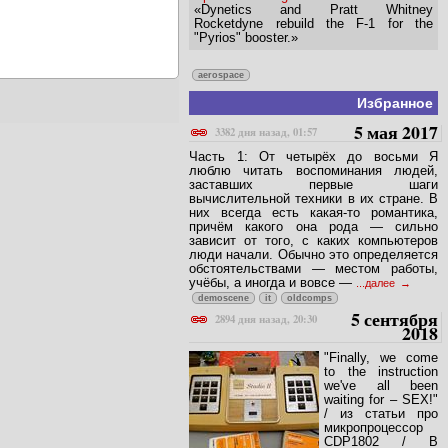
«Dynetics and Pratt Whitney
Rocketdyne rebuild the F-1 for the
"Pyrios" booster.»
aerospace
Избранное
5 мая 2017
3382 дня назад, 01:57
Часть 1: От четырёх до восьми Я
люблю читать воспоминания людей,
заставших первые шаги
вычислительной техники в их стране. В
них всегда есть какая-то романтика,
причём какого она рода — сильно
зависит от того, с каких компьютеров
люди начали. Обычно это определяется
обстоятельствами — местом работы,
учёбы, а иногда и вовсе —
...далее
demoscene
it
oldcomps
5 сентября
2894 дня назад, 20:30
2018
"Finally, we come
to the instruction
we've all been
waiting for – SEX!"
/ из статьи про
микропроцессор
CDP1802 / В