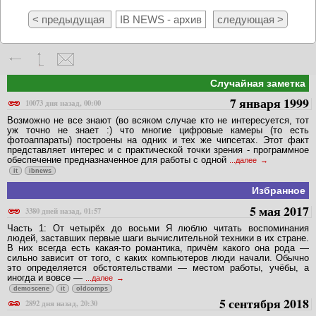
< предыдущая
IB NEWS - архив
следующая >
Случайная заметка
7 января 1999
10073 дня назад, 00:00
Возможно не все знают (во всяком случае кто не интересуется, тот
уж точно не знает :) что многие цифровые камеры (то есть
фотоаппараты) построены на одних и тех же чипсетах. Этот факт
представляет интерес и с практической точки зрения - программное
обеспечение предназначенное для работы с одной
...далее
it
ibnews
Избранное
5 мая 2017
3380 дней назад, 01:57
Часть 1: От четырёх до восьми Я люблю читать воспоминания
людей, заставших первые шаги вычислительной техники в их стране.
В них всегда есть какая-то романтика, причём какого она рода —
сильно зависит от того, с каких компьютеров люди начали. Обычно
это определяется обстоятельствами — местом работы, учёбы, а
иногда и вовсе —
...далее
demoscene
it
oldcomps
5 сентября 2018
2892 дня назад, 20:30