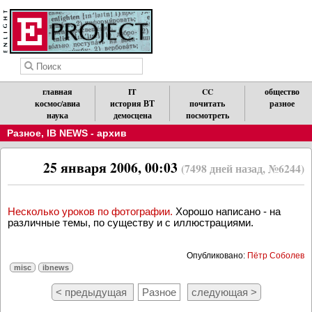
главная
IT
CC
общество
космос/авиа
история ВТ
почитать
разное
наука
демосцена
посмотреть
Разное
,
IB NEWS - архив
25 января 2006, 00:03
(7498 дней назад, №6244)
Несколько уроков по фотографии.
Хорошо написано - на
различные темы, по существу и с иллюстрациями.
Опубликовано:
Пётр Соболев
misc
ibnews
< предыдущая
Разное
следующая >