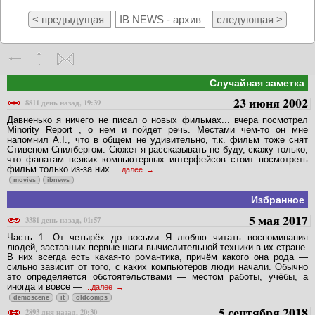
< предыдущая
IB NEWS - архив
следующая >
Случайная заметка
23 июня 2002
8811 день назад, 19:39
Давненько я ничего не писал о новых фильмах... вчера посмотрел
Minority Report , о нем и пойдет речь. Местами чем-то он мне
напомнил A.I., что в общем не удивительно, т.к. фильм тоже снят
Стивеном Спилбергом. Сюжет я рассказывать не буду, скажу только,
что фанатам всяких компьютерных интерфейсов стоит посмотреть
фильм только из-за них.
...далее
movies
ibnews
Избранное
5 мая 2017
3381 день назад, 01:57
Часть 1: От четырёх до восьми Я люблю читать воспоминания
людей, заставших первые шаги вычислительной техники в их стране.
В них всегда есть какая-то романтика, причём какого она рода —
сильно зависит от того, с каких компьютеров люди начали. Обычно
это определяется обстоятельствами — местом работы, учёбы, а
иногда и вовсе —
...далее
demoscene
it
oldcomps
5 сентября 2018
2893 дня назад, 20:30