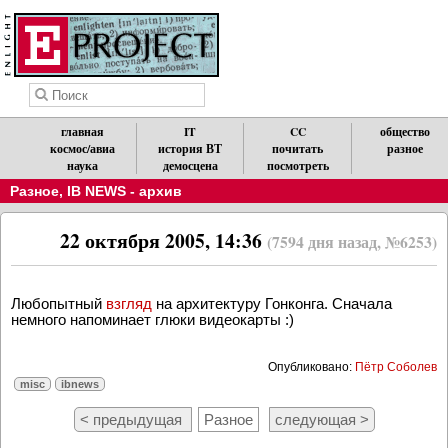
главная
IT
CC
общество
космос/авиа
история ВТ
почитать
разное
наука
демосцена
посмотреть
Разное
,
IB NEWS - архив
22 октября 2005, 14:36
(7594 дня назад, №6253)
Любопытный
взгляд
на архитектуру Гонконга. Сначала
немного напоминает глюки видеокарты :)
Опубликовано:
Пётр Соболев
misc
ibnews
< предыдущая
Разное
следующая >