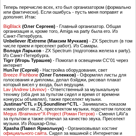
Теперь перечислю всех, кто был организатором (формально
или фактически). Если ошибусь - пусть меня поправят и
дополнят. Итак:
BigBlack
(Олег Сергеев)
- Главный организатор. Общая
организация и, кроме того, Amiga на party была его. Из
Санкт-Петербурга.
Unbeliever /Extreme (Максим Мучкаев)
- ZX Spectrum (в том
числе прием и преселект работ). Из Самары.
Володя Ларьков
- ZX Spectrum (подготовка железа к party).
Из Санкт-Петербурга.
Tigrr (Игорь Турашев)
- Помогал в освещении CC'01 через
интернет
Hun7er (Сергей)
- Настройка оборудования, свет
Breeze /Fishbone
(Олег Голенков)
- Оформлял листы для
голосования и дипломы, делал бэйджи, рисовал плакат
который висел у входа, был ведущим.
Lav (Andrew Litvinov)
- Ответственный за музыкальную
технику (оба дня за пультом сидел и время от времени
конкурсы объявлял), также преселект музыки.
Justinas^CTL
и
Dj.Soundliner^CTL
- Занимались показом
компо работ на ZX, преселектом музыки, подсчетом голосов
Megus /Brainwave^X-Project (Роман Петров)
- Сменял LAV'a
за пультом и также отвечал за качество звука. Преселект
музыки. Из Йошкар-Олы.
Xpasha (Павел Ярмольчук)
- Организовывал хостинг
официального сайта
. Сидел за машиной с Интернетом и