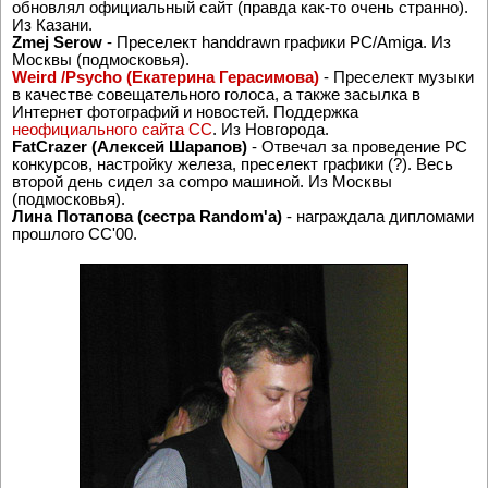
обновлял официальный сайт (правда как-то очень странно).
Из Казани.
Zmej Serow
- Преселект handdrawn графики PC/Amiga. Из
Москвы (подмосковья).
Weird /Psycho (Екатерина Герасимова)
- Преселект музыки
в качестве совещательного голоса, а также засылка в
Интернет фотографий и новостей. Поддержка
неофициального сайта CC
. Из Новгорода.
FatCrazer (Алексей Шарапов)
- Отвечал за проведение PC
конкурсов, настройку железа, преселект графики (?). Весь
второй день сидел за compo машиной. Из Москвы
(подмосковья).
Лина Потапова (сестра Random'a)
- награждала дипломами
прошлого CC'00.