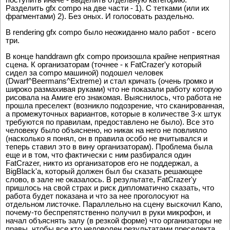
Разделить gfx compo на две части - 1). С тетками (или их
фрагментами) 2). Без оных. И голосовать раздельно.
В rendering gfx compo было неожиданно мало работ - всего
три.
В конце handdrawn gfx compo произошла крайне неприятная
сцена. К организаторам (точнее - к FatCrazer'y который
сидел за compo машиной) подошел человек
(Dwarf^Beermans^Extreme) и стал кричать (очень громко и
широко размахивая руками) что не показали работу которую
рисовала на Амиге его знакомая. Выяснилось, что работа не
прошла преселект (возникло подозрение, что сканированная,
а промежуточных вариантов, которые в количестве 3-х штук
требуются по правилам, предоставлено не было). Все это
человеку было объяснено, но никак на него не повлияло
(насколько я понял, он в правила особо не вчитывался и
теперь ставил это в вину организаторам). Проблема была
еще и в том, что фактически с ним разбирался один
FatCrazer, никто из организаторов его не поддержал, а
BigBlack'a, который должен был бы сказать решающее
слово, в зале не оказалось. В результате, FatCrazer'y
пришлось на свой страх и риск дипломатично сказать, что
работа будет показана и что за нее проголосуют на
отдельном листочке. Параллельно на сцену выскочил Kano,
почему-то беспрепятственно получил в руки микрофон, и
начал объяснять залу (в резкой форме) что организаторы не
правы, чтобы все кто недоволен результатами преселекта