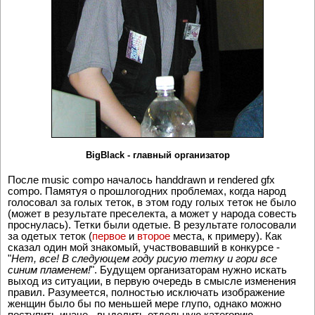
BigBlack - главный организатор
После music compo началось handdrawn и rendered gfx
compo. Памятуя о прошлогодних проблемах, когда народ
голосовал за голых теток, в этом году голых теток не было
(может в результате преселекта, а может у народа совесть
проснулась). Тетки были одетые. В результате голосовали
за одетых теток (
первое
и
второе
места, к примеру). Как
сказал один мой знакомый, участвовавший в конкурсе -
"
Нет, все! В следующем году рисую тетку и гори все
синим пламенем!
". Будущем организаторам нужно искать
выход из ситуации, в первую очередь в смысле изменения
правил. Разумеется, полностью исключать изображение
женщин было бы по меньшей мере глупо, однако можно
поступить иначе - выделить отдельную категорию.