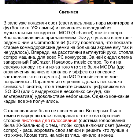
Светимся
В зале уже погасили свет (светилась лишь пара мониторов и
футболки от УФ лампы) и начинался последний из
музыкальных конкурсов - MOD (4 channel) music compo.
Воспользовавшись приглашением Dizzy, я уселся в центре -
рядом с ним и Commodore 64 (Dizzy посетовал, что показать
старые коммодоровские демки на большом экране ему так и
не удалось). Впереди, на расстоянии вытянутой руки, стояла
compo машина, для всех PC конкурсов. За ней сидел слегка
запаренный FatCrazer. Началось music compo. То ли на
свежую голову, то-ли из-за того что это были MOD'ы (где
ограничения на число каналов и эффектов поневоле
заставляют что-то делать), но MOD music compo мне
понравилось. Параллельно я решил сделать несколько
снимков. Понятно, что в темноте снимать цифровиком на
ISO 320 (или с выдержкой в несколько секунд, как
альтернатива) удовольствие небольшое. Однако кое-какие
кадры все же получились.
С голосованием было не совсем ясно. Во-первых было
темно и народ пытался нацарапать что-то на обратной
стороне
листочка для голосования
(система голосования
была 10-балльной) с тем, чтобы когда включат свет (между
compo) - расшифровать свои записи и решить кто лучше и
кто хуже. Кроме того, на мой взгляд, начало и конец