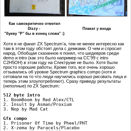
Как самокритично отметил
Dizzy -
Плакат у входа
"букву "Р" бы в конец слова" :)
Хотя я не фанат ZX Spectrum'a, тем не менее интересно как
там в этом году обстоят дела с демками. О чем и спросил
народ. Обобщая сказанное я понял, что шедевров среди
demo и intro (как это было например на CC'99 с intro
C2H5OH) в этом году на Спектруме не было. Хотя были
просто хорошие работы. Кроме того, все очень хорошо
отзывались об уровне Spectrum graphics compo (хотя и
сетовали на то что люди научились хорошо рисовать лица и
теперь этим злоупотребляют). Сразу приведу результаты
(неполные) по ZX Spectrum:
1. BoomBoom by Red Alex/CTL

2. Insult by Asman/Proxium

3. Nop by Mad Cat

1. Prisoner Of Time by Pheel/PHT

2. X-zema by Paracels/Placebo
