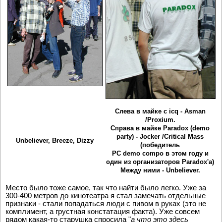
Слева в майке с icq - Asman
/Proxium.
Справа в майке Paradox (demo
party) - Jocker /Critical Mass
Unbeliever, Breeze, Dizzy
(победитель
PC demo compo в этом году и
один из организаторов Paradox'a)
Между ними - Unbeliever.
Место было тоже самое, так что найти было легко. Уже за
300-400 метров до кинотеатра я стал замечать отдельные
признаки - стали попадаться люди с пивом в руках (это не
комплимент, а грустная констатация факта). Уже совсем
рядом какая-то старушка спросила "
а что это здесь