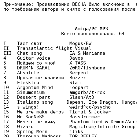
Примечание: Произведение BECHA было включено в  а
по требованию автора и снято с голосования после 
-------------------------------------------------
                     Всего проголосовало: 64

I    Тает свет          Megus/BW                 
II   Transatlantic flight Visual                 
III  Chat song          EA & Marianna            
4    Guitar voice       Davos                    
5    Пойдем со мной     X-TASS                   
6    DRUM'N'SARAI       Z0RG/fishbone            
7    Absolute           Serpent                  
8    Проклятые клавиши  Buzzer                   
9    Elekktro           Slam                     
10   Argentum Mind      Leopart                  
11   Sinumonium         amgorb//t-rex            
12   Dessert part       Slash/AtD                
13   Italiano song     Depesh, Ice Dragon, Hangov
14   s-wings!           weird^cc/psycho          
15   We are make demos  Tiamat & Jocker          
16   No SadNeSS         BassDrummer              
17   Hичего не вижу     Phantom Lord & Demon/Acce
18   Wizard             MagicTeam/Infinite Group 
19   Spring Morn        iliks                    
20   Thorough Madness   TOP REFLEX               