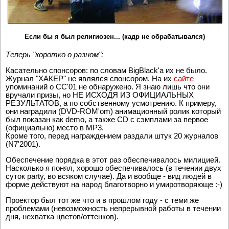
Если бы я был религиозен... (кадр не обрабатывался)
Теперь "коротко о разном":
Касательно спонсоров: по словам BigBlack'a их не было.
Журнал "ХАКЕР" не являлся спонсором. На их
сайте
упоминаний о CC'01 не обнаружено. Я знаю лишь что они
вручали призы, но НЕ ИСХОДЯ ИЗ ОФИЦИАЛЬНЫХ
РЕЗУЛЬТАТОВ, а по собственному усмотрению. К примеру,
они наградили (DVD-ROM'om) анимационный ролик который
был показан как demo, а также CD с сэмплами за первое
(официально) место в MP3.
Кроме того, перед награждением раздали штук 20 журналов
(N7'2001).
Обеспечение порядка в этот раз обеспечивалось милицией.
Насколько я понял, хорошо обеспечивалось (в течении двух
суток party, во всяком случае). Да и вообще - вид людей в
форме действуют на народ благотворно и умиротворяюще :-)
Проектор был тот же что и в прошлом году - с теми же
проблемами (невозможность непрерывной работы в течении
дня, нехватка цветов/оттенков).