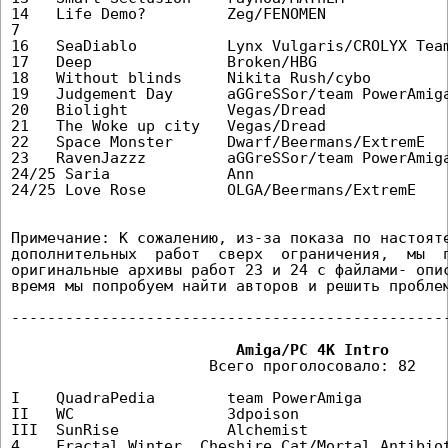
14   Life Demo?         Zeg/FENOMEN              
7                                                
16   SeaDiablo          Lynx Vulgaris/CROLYX Team
17   Deep               Broken/HBG               
18   Without blinds     Nikita Rush/cybo         
19   Judgement Day      aGGreSSor/team PowerAmiga
20   Biolight           Vegas/Dread              
21   The Woke up city   Vegas/Dread              
22   Space Monster      Dwarf/Beermans/ExtremE   
23   RavenJazzz         aGGreSSor/team PowerAmiga
24/25 Saria             Ann                      
24/25 Love Rose         OLGA/Beermans/ExtremE    
Примечание: К сожалению, из-за показа по настояте
дополнительных  работ  сверх  ограничения,  мы  п
оригинальные архивы работ 23 и 24 с файлами- опис
время мы попробуем найти авторов и решить проблем
-------------------------------------------------
                      Всего проголосовало: 82

I    QuadraPedia        team PowerAmiga          
II   WC                 3dpoison                 
III  SunRise            Alchemist                
4    Fractal Winter  Cheshire Cat/Mortal Antibiot