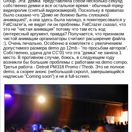
Group. Эта "демка" представляла собой несколько секунд
собственно демки и все остальное время - обычный mpeg-
видеоролик (снятый видеокамерой). Поскольку в правилах
было сказано что "
Демо не должно быть сплошной
анимацией
", а она здесь была налицо, я поинтересовался у
FatCrazer'a, не видит ли он проблемы. FatCrazer сказал, что
это не "чистая анимация" потому что там есть код
(интересный аргумент, правда? Получается, что признаком
чистой анимации организаторы считают расширение файла
:). Очень печально. Особенно в комплекте с увеличением
допустимого размера demo до 12mb - "по просьбам авторов".
Собственно, удача для CC'01 что эта "демка" не заняла 1
место. В противном случае, боюсь, в следующем году
возникли бы большие проблемы с работами на demo compo.
Третья работа - Detroit PM318 Promo / Throb. Это не полное
demo, а скорее анонс (небольшой скролл, завершающийся
надписью "Coming soon") и не в full-screen.