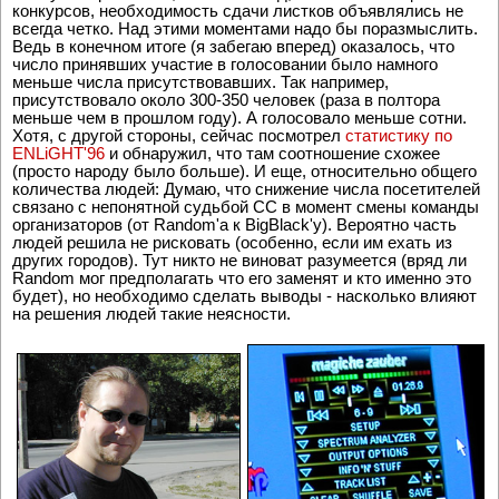
конкурсов, необходимость сдачи листков объявлялись не
всегда четко. Над этими моментами надо бы поразмыслить.
Ведь в конечном итоге (я забегаю вперед) оказалось, что
число принявших участие в голосовании было намного
меньше числа присутствовавших. Так например,
присутствовало около 300-350 человек (раза в полтора
меньше чем в прошлом году). А голосовало меньше сотни.
Хотя, с другой стороны, сейчас посмотрел
статистику по
ENLiGHT'96
и обнаружил, что там соотношение схожее
(просто народу было больше). И еще, относительно общего
количества людей: Думаю, что снижение числа посетителей
связано с непонятной судьбой CC в момент смены команды
организаторов (от Random'a к BigBlack'у). Вероятно часть
людей решила не рисковать (особенно, если им ехать из
других городов). Тут никто не виноват разумеется (вряд ли
Random мог предполагать что его заменят и кто именно это
будет), но необходимо сделать выводы - насколько влияют
на решения людей такие неясности.