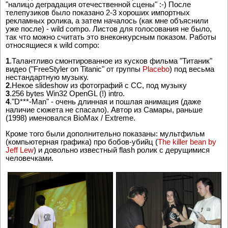
"налицо деградация отечественной сцены" :-) После
телепузиков было показано 2-3 хороших импортных
рекламных ролика, а затем началось (как мне объяснили
уже после) - wild compo. Листов для голосования не было,
так что можно считать это внеконкурсным показом. Работы
относящиеся к wild compo:
1
.Талантливо смонтированное из кусков фильма "Титаник"
видео ("FreeStyler on Titanic" от группы
Placebo
) под весьма
нестандартную музыку.
2
.Некое slideshow из фотографий с CC, под музыку
3
.256 bytes Win32 OpenGL (!) intro.
4
."D***-Man" - очень длинная и пошлая анимация (даже
наличие сюжета не спасало). Автор из Самары, раньше
(1998) именовался BioMax / Extreme.
Кроме того были дополнительно показаны: мультфильм
(компьютерная графика) про бобов-убийц (
The killer bean by
Jeff Lew
) и довольно известный flash ролик с дерущимися
человечками.