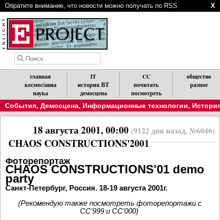
Обратите внимание, что новости можно получать по RSS.
X
главная
IT
CC
общество
космос/авиа
история ВТ
почитать
разное
наука
демосцена
посмотреть
События
,
Демосцена
,
Информационные технологии
,
История
18 августа 2001, 00:00
(9122 дня назад, №6040)
CHAOS CONSTRUCTIONS'2001
Фоторепортаж
CHAOS CONSTRUCTIONS'01 demo
party
Санкт-Петербург, Россия. 18-19 августа 2001г.
(Рекомендую также посмотреть фоторепортажи с
CC'999 и CC'000)