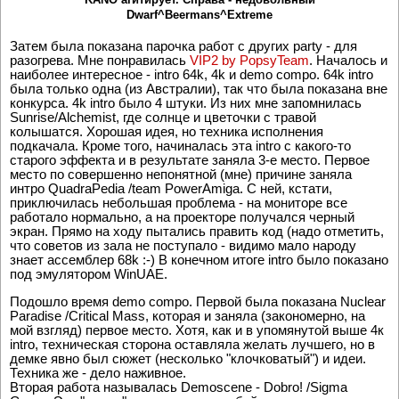
Dwarf^Beermans^Extreme
Затем была показана парочка работ с других party - для
разогрева. Мне понравилась
VIP2 by PopsyTeam
. Началось и
наиболее интересное - intro 64k, 4k и demo compo. 64k intro
была только одна (из Австралии), так что была показана вне
конкурса. 4k intro было 4 штуки. Из них мне запомнилась
Sunrise/Alchemist, где солнце и цветочки с травой
колышатся. Хорошая идея, но техника исполнения
подкачала. Кроме того, начиналась эта intro с какого-то
старого эффекта и в результате заняла 3-е место. Первое
место по совершенно непонятной (мне) причине заняла
интро QuadraPedia /team PowerAmiga. С ней, кстати,
приключилась небольшая проблема - на мониторе все
работало нормально, а на проекторе получался черный
экран. Прямо на ходу пытались править код (надо отметить,
что советов из зала не поступало - видимо мало народу
знает ассемблер 68k :-) В конечном итоге intro было показано
под эмулятором WinUAE.
Подошло время demo compo. Первой была показана Nuclear
Paradise /Critical Mass, которая и заняла (закономерно, на
мой взгляд) первое место. Хотя, как и в упомянутой выше 4к
intro, техническая сторона оставляла желать лучшего, но в
демке явно был сюжет (несколько "клочковатый") и идеи.
Техника же - дело наживное.
Вторая работа называлась Demoscene - Dobro! /Sigma