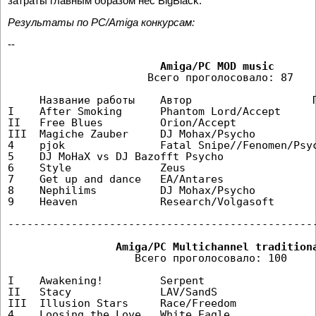
затраты главным образом нес BigBlack.
Результаты по PC/Amiga конкурсам:
--
                      Всего проголосовало: 87

     Hазвание работы    Автор                   П
I    After Smoking      Phantom Lord/Accept      
II   Free Blues         Orion/Accept             
III  Magiche Zauber     DJ Mohax/Psycho          
4    pjok               Fatal Snipe//Fenomen/Psyc
5    DJ MoHaX vs DJ Bazofft Psycho               
6    Style              Zeus                     
7    Get up and dance   EA/Antares               
8    Nephilims          DJ Mohax/Psycho          
9    Heaven             Research/Volgasoft       
-------------------------------------------------
                    Всего проголосовало: 100

I    Awakening!         Serpent                  
II   Stacy              LAV/SandS                
III  Illusion Stars     Race/Freedom             
4    Loosing the Love   White Eagle              