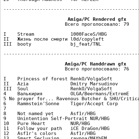
-------------------------------------------------
                      Всего проголосовало: 79

I    Stream             1000FaceS/HBG            
II   Жизнь после смерти l0d/copyleft             
III  booty              bj_feat/TNL              
-------------------------------------------------
                      Всего проголосовало: 76

I    Princess of forest RenkO/VolgaSoft          
II   Azia               Dmitry Marsudinov        
III  Soul               RenkO/VolgaSoft          
4    Валькирия          OLGA/Beermans/ExtremE    
5 No prayer for... Ravenous Butcher & SHU/Critica
6    Rammstein'Sonne    Tiger/Accept Corp        
7                                                
8    Not named yet      Asf1r/HBG                
9    Unintention Self-Portrait NUR/HBG           
10   Pure Heart         NUR/HBG                  
11   Follow your path   iCE DraGon/HBG           
12   Asf1r's colors     Asf1r/HBG                
13   Smart Seclusion    raynoa/MAYhEM            