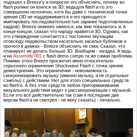
подошел к Breeze'у и попросил его объяснить, почему во
flash ролике он взялся за 3D, ведьдля flash'a-то это
совершенно нелогично, хотя бы даже с технической точки
зрения (3D не поддерживается и его приходится
имитировать последовательностью заранее подготовленных
кадров). Breeze немного замялся, как мне показалось и, в
конце-концов, сказал что народу нравится 3D. Однако, как
это утверждение сочетается с постоянно звучащим
отовсюду недовольством касательно засилья бубликов и
прочего в демках - Breeze объяснить не смог. Сказал, что
планирует не делать больше 3D. Вообщем - загадка. А ведь
и на
Assembly'001
с flash demo compo та же самая проблема.
Помимо этого Breeze просветил меня относительно
серьезного ограничения Shockwave Flash с точки зрения
демостроения. Это ограничение - невозможность
синхронизировать музыку (именно музыку, а не отдельные
сэмплы) с действием. Нет для этого специальных средств
во flash'e. А без этих средств любое притормаживание
визуального действия ведет к рассинхронизации с музыкой.
Если это все действительно так (сам я последние две
версии flash'a не смотрел - не могу сказать) - печально.