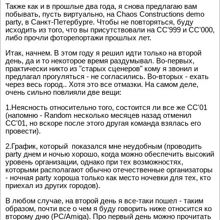
Также как и в прошлые два года, я снова предлагаю вам
побывать, пусть виртуально, на Chaos Constructions demo
party, в Санкт-Петербурге. Чтобы не повторяться, буду
исходить из того, что вы присутствовали на CC'999 и CC'000,
либо прочли фоторепортажи прошлых лет.
Итак, начнем. В этом году я решил идти только на второй
день, да и то некоторое время раздумывал. Во-первых,
практически никто из "старых сценеров" кому я звонил и
предлагал прогуляться - не согласились. Во-вторых - ехать
через весь город.. Хотя это все отмазки. На самом деле,
очень сильно повлияли две вещи:
1.Неясность относительно того, состоится ли все же CC'01
(напомню - Random несколько месяцев назад отменил
CC'01, но вскоре после этого другая команда взялась его
провести).
2.График, который показался мне неудобным (проводить
party днем и ночью хорошо, когда можно обеспечить высокий
уровень организации, однако при тех возможностях,
которыми располагают обычно отечественные организаторы
- ночная party хороша только как место ночевки для тех, кто
приехал из других городов).
В любом случае, на второй день я все-таки пошел - таким
образом, почти все о чем я буду говорить ниже относится ко
второму дню (PC/Amiga). Про первый день можно прочитать