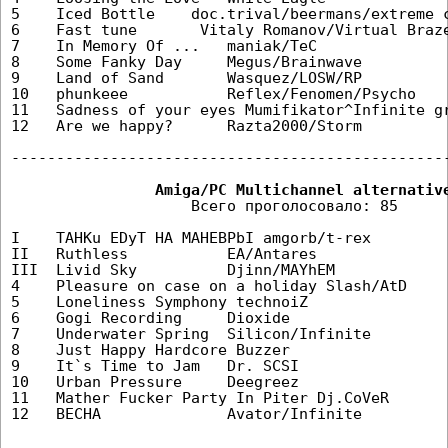
5    Iced Bottle    doc.trival/beermans/extreme c
6    Fast tune       Vitaly Romanov/Virtual Braze
7    In Memory Of ...   maniak/TeC               
8    Some Fanky Day     Megus/Brainwave          
9    Land of Sand       Wasquez/LOSW/RP          
10   phunkeee           Reflex/Fenomen/Psycho    
11   Sadness of your eyes Mumifikator^Infinite gr
12   Are we happy?      Razta2000/Storm          
-------------------------------------------------
                    Всего проголосовало: 85

I    TAHKu EDyT HA MAHEBPbI amgorb/t-rex         
II   Ruthless           EA/Antares               
III  Livid Sky          Djinn/MAYhEM             
4    Pleasure on case on a holiday Slash/AtD     
5    Loneliness Symphony technoiZ                
6    Gogi Recording     Dioxide                  
7    Underwater Spring  Silicon/Infinite         
8    Just Happy Hardcore Buzzer                  
9    It`s Time to Jam   Dr. SCSI                 
10   Urban Pressure     Deegreez                 
11   Mather Fucker Party In Piter Dj.CoVeR       
12   BECHA              Avator/Infinite          