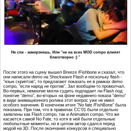
Не спи - замерзнешь. Или "не на всех MOD compo влияет
благотворно :) "
После этого на сцену вышел Breeze /Fishbone и сказал, что
они написали demo на Shockwave Flash и поскольку flash -
"язык скриптов", то предлагают показать ее в рамках demo
compo, "если народ не против". Зал вообщем-то промолчал.
Во-первых, немногие могли судить подпадает ли Flash под
понятие "demo", во-вторых на фоне недавнего показа "demo"
в виде анимационного ролика этот вопрос уже не имел
особого значения. В конечном итоге "No fate /FishBone" была
показана. При том, что в правилах CC'01 были отдельно
заявлены как Flash compo, так и Animation compo. Что же
касается самой No Fate, то хотя в ней были отдельные
любопытные моменты, но в целом автор сдался перед
модой на 3D. После окончания конкурсов я специально