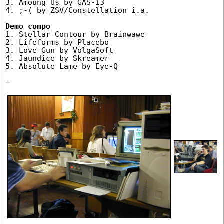
3. Amoung Us by GAS-13

4. ;-( by ZSV/Constellation i.a.

1. Stellar Contour by Brainwawe

2. Lifeforms by Placebo

3. Love Gun by VolgaSoft

4. Jaundice by Skreamer

5. Absolute Lame by Eye-Q
--