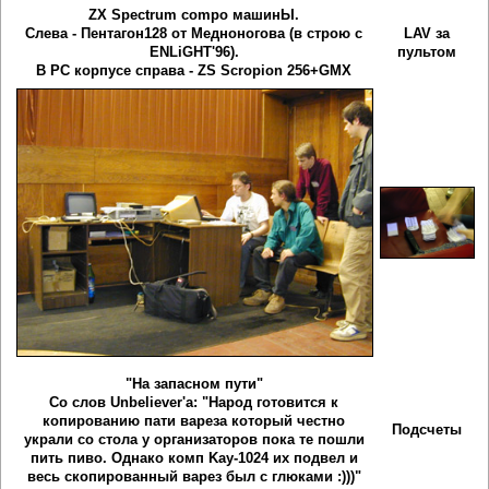
ZX Spectrum compo машинЫ.
Слева - Пентагон128 от Медноногова (в строю с
LAV за
ENLiGHT'96).
пультом
В PC корпусе справа - ZS Scropion 256+GMX
"На запасном пути"
Со слов Unbeliever'a: "Народ готовится к
копированию пати вареза который честно
Подсчеты
украли со стола у организаторов пока те пошли
пить пиво. Однако комп Kay-1024 их подвел и
весь скопированный варез был с глюками :)))"