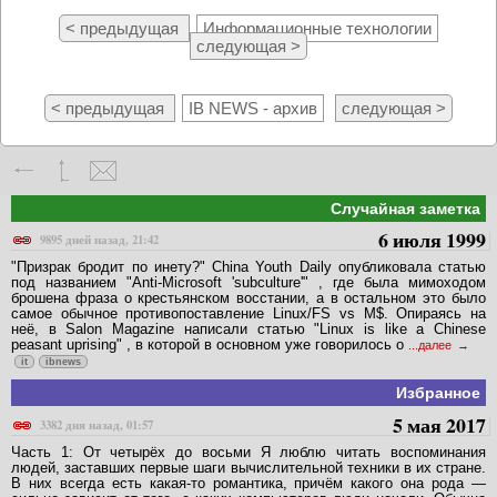
< предыдущая
Информационные технологии
следующая >
< предыдущая
IB NEWS - архив
следующая >
Случайная заметка
6 июля 1999
9895 дней назад, 21:42
"Призрак бродит по инету?" China Youth Daily опубликовала статью
под названием "Anti-Microsoft 'subculture'" , где была мимоходом
брошена фраза о крестьянском восстании, а в остальном это было
самое обычное противопоставление Linux/FS vs M$. Опираясь на
неё, в Salon Magazine написали статью "Linux is like a Chinese
peasant uprising" , в которой в основном уже говорилось о
...далее
it
ibnews
Избранное
5 мая 2017
3382 дня назад, 01:57
Часть 1: От четырёх до восьми Я люблю читать воспоминания
людей, заставших первые шаги вычислительной техники в их стране.
В них всегда есть какая-то романтика, причём какого она рода —