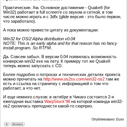
Практические. Хм. Основное достижение - QuakeII (for
Win32) работает в full screen'e со звуком и сеткой, в том
числе можно играть и с 3dfx (glide версия - это было первое,
что заработало).
А пока можно привести цитату из документации:
Win32 for OS/2 Alpha distribution v0.04
NOTE: This is an early alpha and for that reason has no fancy
install program. So RTFM.
Да. Совсем забыл. В версии 0.04 появилась возможность
конверсии win32 exe на лету. К примеру тот же QuakeII
теперь можно запускать с CD.
Более подробно о потрохах и технических деталях проекта
можно прочитать на
http://www.os2ss.com/win32-os2
там же
есть и ссылка на страничку с информацией о том что
работает, а что нет.
И еще немного слухов: в октябре в Чикаго состоится 2-я
ежегодная выставка
WarpStock'98
на которой команда win32-
os2 грозилась преподнести какой-то сюрприз.
Опубликовано: Euxx
it
ibnews