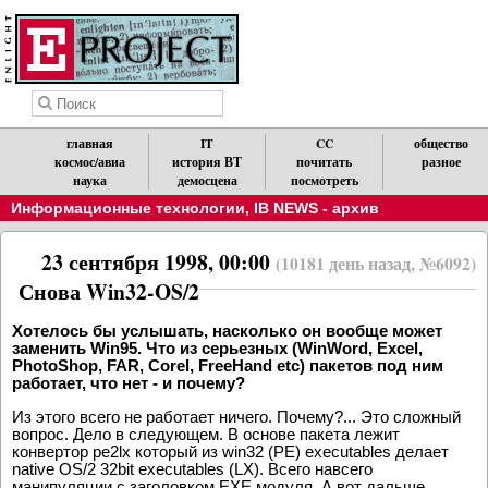
главная
IT
CC
общество
космос/авиа
история ВТ
почитать
разное
наука
демосцена
посмотреть
Информационные технологии
,
IB NEWS - архив
23 сентября 1998, 00:00
(10181 день назад, №6092)
Снова Win32-OS/2
Хотелось бы услышать, насколько он вообще может
заменить Win95. Что из серьезных (WinWord, Excel,
PhotoShop, FAR, Corel, FreeHand etc) пакетов под ним
работает, что нет - и почему?
Из этого всего не работает ничего. Почему?... Это сложный
вопрос. Дело в следующем. В основе пакета лежит
конвертор pe2lx который из win32 (PE) executables делает
native OS/2 32bit executables (LX). Всего навсего
манипуляции с заголовком EXE модуля. А вот дальше