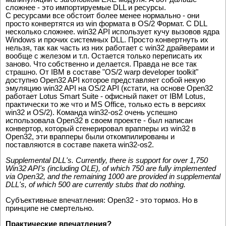
сложнее - это импортируемые DLL и ресурсы.
С ресурсами все обстоит более менее нормально - они
просто конвертятся из win формата в OS/2 Формат. С DLL
несколько сложнее. win32 API использует кучу вызовов ядра
Windows и прочих системных DLL. Просто конвертнуть их
нельзя, так как часть из них работает с win32 драйверами и
вообще с железом и т.п. Остается только переписать их
заново. Что собственно и делается. Правда не все так
страшно. От IBM в составе "OS/2 warp developer toolkit"
доступно Open32 API которое представляет собой некую
эмуляцию win32 API на OS/2 API (кстати, на основе Open32
работает Lotus Smart Suite - офисный пакет от IBM Lotus,
практически то же что и MS Office, только есть в версиях
win32 и OS/2). Команда win32-os2 очень успешно
использовала Open32 в своем проекте - был написан
конвертор, который сгенерировал врапперы из win32 в
Open32, эти врапперы были откомпилированы и
поставляются в составе пакета win32-os2.
Supplemental DLL's. Currently, there is support for over 1,750
Win32 API's (including OLE), of which 750 are fully implemented
via Open32, and the remaining 1000 are provided in supplemental
DLL's, of which 500 are currently stubs that do nothing.
Субъективные впечатления: Open32 - это тормоз. Но в
принципе не смертельно.
Практические впечатления?