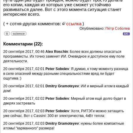
его копии, каждая из которых уже сможет устойчиво
развиваться далее. Вот с этого момента ситуация станет
интереснее всего.
( + сотня-другая комментов:
ссылка
)
Опубликовано:
Пётр Соболев
it
science
22C
Комментарии (22):
20 сентября 2017, 00:46
Alex Roschin
: Более всех должны опасаться
программисты. Их точно заменит ИИ. Очевидное и доступное ему поле
деятельности.
20 сентября 2017, 02:01
Peter Sobolev
: Я думаю, к тому моменту разница
в силе опасений между разными специальностями вряд ли будет
ощутима :)
20 сентября 2017, 02:01
Dmitry Gramoteyev
: ИИ и мирный атом в каждый
дом!
20 сентября 2017, 02:02
Peter Sobolev
: Мирный атом ещё долго будет в
дверях застревать
20 сентября 2017, 02:03
Peter Sobolev
: Хотя, РИТЭГи можно затащить
уже сейчас. Вот с Cassini: 300 вт электричества, 4кВт тепла:
20 сентября 2017, 02:03
Dmitry Gramoteyev
: нужны более компактные
атомы! "карманного" размера!