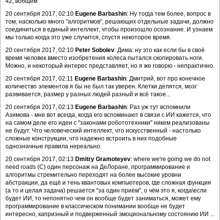
42, вобщем
20 сентября 2017, 02:10
Eugene Barbashin
: Ну тогда тем более, вопрос в
том, насколько много "алгоритмов", решающих отдельные задачи, должно
соединиться в единый интеллект, чтобы произошло осознание. И узнаем
мы только когда это уже случится, спустя некоторое время.
20 сентября 2017, 02:10
Peter Sobolev
: Дима: ну это как если бы в своё
время человек вместо изобретения колеса пытался скопировать ноги.
Можно, и некоторый интерес представляет, но я же говорю - непрактично.
20 сентября 2017, 02:11
Eugene Barbashin
: Дмитрий, вот про конечное
количество элементов я бы не был так уверен. Клетки делятся, мозг
развивается, размер у разных людей разный и всё такое...
20 сентября 2017, 02:13
Eugene Barbashin
: Раз уж тут вспомнили
Азимова - мне вот всегда, когда его вспоминают в связи с ИИ кажется, что
на самом деле его идеи с "законами робототехники" никем реализованы
не будут. Что человеческий интеллект, что искусственный - настолько
сложные конструкции, что надежно встроить в них подобные
однозначные правила нереально.
20 сентября 2017, 02:13
Dmitry Gramoteyev
: where we're going we do not
need roads (C) один персонаж на ДеЛоране, программирование и
алгоритмы стремительно переходят на более высокие уровни
абстракции, да ещё и тень квантовых компьютеров, где сложная функция
(а то и целая задача) решается "за один приём", о чём это я, когда\если
будет ИИ, то непонятно чем он вообще будет заниматься, может ему
программирование в классическом понимании вообще не будет
интересно, капризный и подверженный эмоциональному состоянию ИИ ...