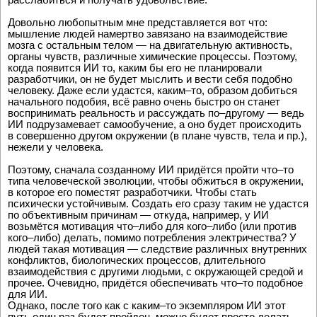
Довольно любопытным мне представляется вот что:
мышление людей намертво завязано на взаимодействие
мозга с остальным телом — на двигательную активность,
органы чувств, различные химические процессы. Поэтому,
когда появится ИИ то, каким бы его не планировали
разработчики, он не будет мыслить и вести себя подобно
человеку. Даже если удастся, каким–то, образом добиться
начального подобия, всё равно очень быстро он станет
воспринимать реальность и рассуждать по–другому — ведь
ИИ подрузамевает самообучение, а оно будет происходить
в совершенно другом окружении (в плане чувств, тела и пр.),
нежели у человека.
Поэтому, сначала созданному ИИ придётся пройти что–то
типа человеческой эволюции, чтобы обжиться в окружении,
в которое его поместят разработчики. Чтобы стать
психически устойчивым. Создать его сразу таким не удастся
по объективным причинам — откуда, например, у ИИ
возьмётся мотивация что–либо для кого–либо (или против
кого–либо) делать, помимо потребления электричества? У
людей такая мотивация — следствие различных внутренних
конфликтов, биологических процессов, длительного
взаимодействия с другими людьми, с окружающей средой и
прочее. Очевидно, придётся обеспечивать что–то подобное
для ИИ.
Однако, после того как с каким–то экземпляром ИИ этот
путь один раз будет пройден, можно будет просто делать