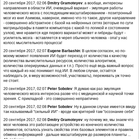
20 сентября 2017, 02:06
Dmitry Gramoteyev
: а вообще, интересны
направления в области ИИ, очевидный вариант - эмуляция работы
человеческого мозга с последующим масштабированием - позитронный
мозг из книг Азимова, наверное, именно что-то такое, другое направление
- совершенно абстрактное с базой на нейронных сетях (которые по сути
матрицы\графы в памяти компьютера с какой-то логикой и состоянием
узлов), мне нравится идя первого варианта! может и гибриды будут -
усилитель мозга - вставляется в череп обычного человека - опа! у нас
колосс мыслительного процесса!
20 сентября 2017, 02:07
Eugene Barbashin
: В целом согласен, но по-
моему момент появления ИИ будет переход от количества к качеству
(количества вычислительных ресурсов, количества алогритмов,
количества оперируемых данных и т.п.). Просто ещё ведь важный вопрос
что каждый из нас понимает под ИИ. В любом случае, остаётся
наблюдать (и, в меру возможностей, участвовать), переживать уж точно
не стоит.
20 сентября 2017, 02:07
Peter Sobolev
: Я думаю как раз эмуляция
человеческого мозга интересна разве что с медицинской и научной точки
зрения. С прикладной - это совершенно непрактично
20 сентября 2017, 02:08
Peter Sobolev
: Ну в данном случае имеется ввиду
так называемый "сильный ИИ" - вроде как критерий там "осознание себя"
20 сентября 2017, 02:08
Dmitry Gramoteyev
: ну почему же, мы знаем что
мозг человека это работающее устройство из конечного количества
элементов, осталось узнать свойства этих базовых элементов и правила
обмена информацией - дальше масштабируем до размеров планеты ...