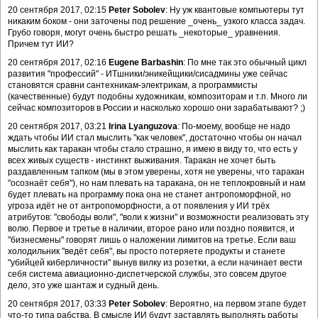
20 сентября 2017, 02:15
Peter Sobolev
: Ну уж квантовые компьютеры тут
никаким боком - они заточены под решение _очень_ узкого класса задач.
Грубо говоря, могут очень быстро решать _некоторые_ уравнения.
Причем тут ИИ?
20 сентября 2017, 02:16
Eugene Barbashin
: По мне так это обычный цикл
развития "профессий" - ИТшники/эникейщики/сисадмины уже сейчас
становятся сравни сантехникам-электрикам, а программисты
(качественные) будут подобны художникам, композиторам и т.п. Много ли
сейчас композиторов в России и насколько хорошо они зарабатывают? ;)
20 сентября 2017, 03:21
Irina Lyanguzova
: По-моему, вообще не надо
ждать чтобы ИИ стал мыслить "как человек", достаточно чтобы он начал
мыслить как таракан чтобы стало страшно, я имею в виду то, что есть у
всех живых существ - инстинкт выживания. Таракан не хочет быть
раздавленным тапком (мы в этом уверены, хотя не уверены, что таракан
"осознаёт себя"), но нам плевать на таракана, он не теплокровный и нам
будет плевать на программу пока она не станет антропоморфной, но
угроза идёт не от антропоморфности, а от появления у ИИ трёх
атрибутов: "свободы воли", "воли к жизни" и возможности реализовать эту
волю. Первое и третье в наличии, второе рано или поздно появится, и
"бизнесмены" говорят лишь о наложении лимитов на третье. Если ваш
холодильник "ведёт себя", вы просто потеряете продукты и станете
"убийцей киберличности" вынув вилку из розетки, а если начинает вести
себя система авиационно-диспетчерской службы, это совсем другое
дело, это уже шантаж и судный день.
20 сентября 2017, 03:33
Peter Sobolev
: Вероятно, на первом этапе будет
что-то типа рабства. В смысле ИИ будут заставлять выполнять работы