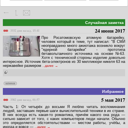
Случайная заметка
24 июня 2017
3332 дня назад, 15:41
Про Росатомовскую атомную батарейку,
человек который в теме, тут написал: "В СМИ
неоправданно много ажиотажа возникло вокруг
"ядерной батарейки" - прототипа
бетавольтаичного источника на основе Ni-63.
Хотя с технической стороны изделие довольно
интересное. Источник бета-электронов из 30 милликюри никеля 63 на
нержавейке размером
...далее
science
Избранное
5 мая 2017
3382 дня назад, 01:57
Часть 1: От четырёх до восьми Я люблю читать воспоминания
людей, заставших первые шаги вычислительной техники в их стране.
В них всегда есть какая-то романтика, причём какого она рода —
сильно зависит от того, с каких компьютеров люди начали. Обычно
это определяется обстоятельствами — местом работы, учёбы, а
иногда и вовсе —
...далее