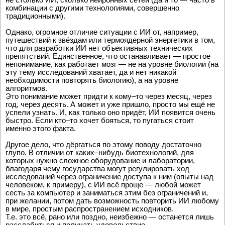
комбинации с другими технологиями, совершенно
традиционными).
Однако, огромное отличие ситуации с ИИ от, например,
путешествий к звёздам или термоядерной энергетики в том,
что для разработки ИИ нет объективных технических
препятствий. Единственное, что останавливает — простое
непонимание, как работает мозг — не на уровне биологии (на
эту тему исследований хватает, да и нет никакой
необходимости повторять биологию), а на уровне
алгоритмов.
Это понимание может придти к кому–то через месяц, через
год, через десять. А может и уже пришло, просто мы ещё не
успели узнать. И, как только оно придёт, ИИ появится очень
быстро. Если кто–то хочет бояться, то пугаться стоит
именно этого факта.
Другое дело, что дёргаться по этому поводу достаточно
глупо. В отличии от каких–нибудь биотехнологий, для
которых нужно сложное оборудование и лаборатории,
благодаря чему государства могут регулировать ход
исследований через ограничение доступа к ним (опыты над
человеком, к примеру), с ИИ всё проще — любой может
сесть за компьютер и заниматься этим без ограничений и,
при желании, потом дать возможность повторить ИИ любому
в мире, простым распространением исходников.
Т.е. это всё, рано или поздно, неизбежно — останется лишь
расслабиться и получать удовольствие.