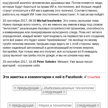
под угрозой аналога человеческих душевных мук. Потом появятся люди,
которые будут бороться за права ИИ и, постепенно, всё больше людей
станут относиться к ИИ как к равному (что логично). Соответственно,
работать на людей ИИ тоже постепенно перестанет. А там уж как пойдёт.
20 сентября 2017, 08:36
Michail Ivashenko
: Это очень скользкая тема.
Нужно прежде всего понять, что же именно мы имеем в виду под словом
"интеллект": реализацию базовых потребностей организма, способность
к коммуникации или генерирование культурного следа. Пока нет четкого
определения, каждый может претендовать на первенство в его создании,
хотя всё равно это будет некое "приближение". Но вообще по моему
сугубо личному мнению, прорыва надо ждать не с этой стороны: миру
нужен надежный автономный и долгоиграющий источник энергии,
батарейка. Как только мир его получит, вся остальная sci-fi невидаль
сразу вылезет как грибы после дождя, и мы не узнаем наш мир.
20 сентября 2017, 16:48
Peter Sobolev
: Михаил: Уже выше писал
критерий - осознание себя.
Эта заметка и комментарии к ней в Facebook:
ссылка
< предыдущая
Информационные технологии
следующая >
< предыдущая
Наука и технологии
следующая >