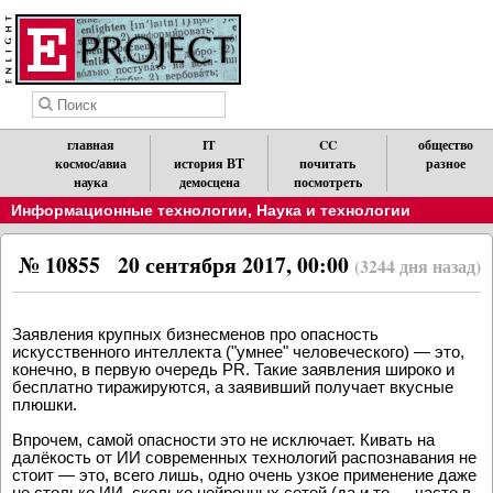
главная
IT
CC
общество
космос/авиа
история ВТ
почитать
разное
наука
демосцена
посмотреть
Информационные технологии
,
Наука и технологии
№ 10855
20 сентября 2017, 00:00
(3244 дня назад)
Заявления крупных бизнесменов про опасность
искусственного интеллекта ("умнее" человеческого) — это,
конечно, в первую очередь PR. Такие заявления широко и
бесплатно тиражируются, а заявивший получает вкусные
плюшки.
Впрочем, самой опасности это не исключает. Кивать на
далёкость от ИИ современных технологий распознавания не
стоит — это, всего лишь, одно очень узкое применение даже
не столько ИИ, сколько нейронных сетей (да и то — часто в