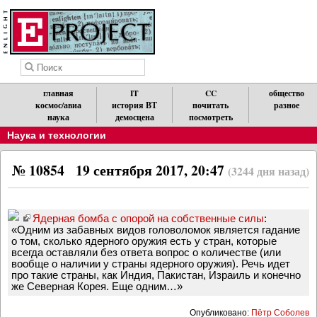
главная
IT
CC
общество
космос/авиа
история ВТ
почитать
разное
наука
демосцена
посмотреть
Наука и технологии
№ 10854
19 сентября 2017, 20:47
(3244 дня назад)
Ядерная бомба с опорой на собственные силы
:
«Одним из забавных видов головоломок является гадание
о том, сколько ядерного оружия есть у стран, которые
всегда оставляли без ответа вопрос о количестве (или
вообще о наличии у страны ядерного оружия). Речь идет
про такие страны, как Индия, Пакистан, Израиль и конечно
же Северная Корея. Еще одним…»
Опубликовано:
Пётр Соболев