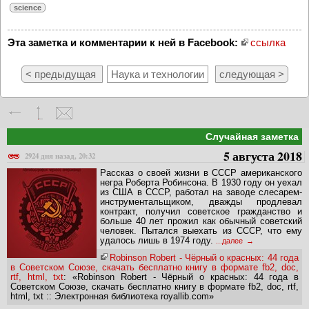
science
Эта заметка и комментарии к ней в Facebook:
ссылка
< предыдущая
Наука и технологии
следующая >
Случайная заметка
5 августа 2018
2924 дня назад, 20:32
Рассказ о своей жизни в СССР американского
негра Роберта Робинсона. В 1930 году он уехал
из США в СССР, работал на заводе слесарем-
инструментальщиком, дважды продлевал
контракт, получил советское гражданство и
больше 40 лет прожил как обычный советский
человек. Пытался выехать из СССР, что ему
удалось лишь в 1974 году.
...далее
Robinson Robert - Чёрный о красных: 44 года
в Советском Союзе, скачать бесплатно книгу в формате fb2, doc,
rtf, html, txt
: «Robinson Robert - Чёрный о красных: 44 года в
Советском Союзе, скачать бесплатно книгу в формате fb2, doc, rtf,
html, txt :: Электронная библиотека royallib.com»