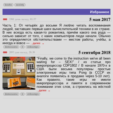
books
society
Избранное
5 мая 2017
3381 день назад, 01:57
Часть 1: От четырёх до восьми Я люблю читать воспоминания
людей, заставших первые шаги вычислительной техники в их стране.
В них всегда есть какая-то романтика, причём какого она рода —
сильно зависит от того, с каких компьютеров люди начали. Обычно
это определяется обстоятельствами — местом работы, учёбы, а
иногда и вовсе —
...далее
demoscene
it
oldcomps
5 сентября 2018
2893 дня назад, 20:30
"Finally, we come to the instruction we've all been
waiting for – SEX!" / из статьи про
микропроцессор CDP1802 / В начале 1970-х в
США были весьма популярны простые
электронные игры типа Pong (в СССР их
аналоги появились в продаже через 5-10 лет).
Как правило, такие игры не имели
микропроцессора и памяти в современном
понимании этих слов, а строились на жёсткой
...далее
demoscene
it
oldcomps