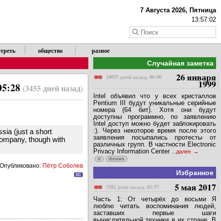
7 Августа 2026, Пятница
13:57:02
треть
общество
разное
Случайная заметка
26 января
10055 дней назад, 00:00
1999
05:28
(3455 дней назад)
Intel объявил что у всех кристаллов
Pentium III будут уникальные серийные
номера (64 бит). Хотя они будут
доступны программно, по заявлению
Intel доступ можно будет заблокировать
:). Через некоторое время после этого
sia (just a short
заявления посыпались протесты от
company, though with
различных групп. В частности Electronic
Privacy Information Center
...далее
it
ibnews
Опубликовано:
Пётр Соболев
Избранное
1C
5 мая 2017
3381 день назад, 01:57
Часть 1: От четырёх до восьми Я
люблю читать воспоминания людей,
заставших первые шаги
вычислительной техники в их стране. В