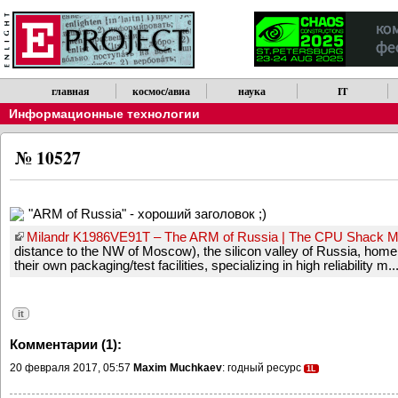
главная
космос/авиа
наука
IT
Информационные технологии
№ 10527
"ARM of Russia" - хороший заголовок ;)
Milandr K1986VE91T – The ARM of Russia | The CPU Shack
distance to the NW of Moscow), the silicon valley of Russia, hom
their own packaging/test facilities, specializing in high reliability m..
it
Комментарии (1):
20 февраля 2017, 05:57
Maxim Muchkaev
: годный ресурс
1L