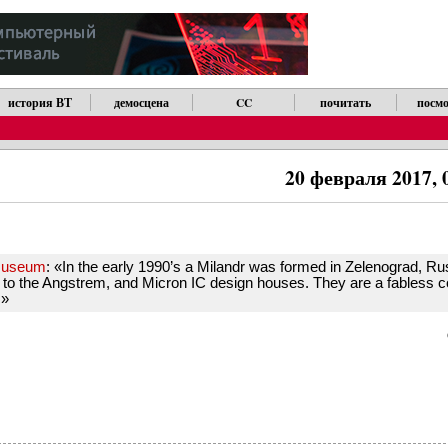
история ВТ
демосцена
CC
почитать
посмо
20 февраля 2017, 
 Museum
: «In the early 1990’s a Milandr was formed in Zelenograd, Rus
e to the Angstrem, and Micron IC design houses. They are a fabless 
.»