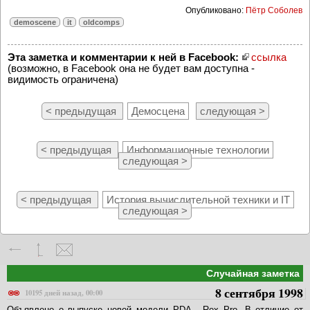
Опубликовано:
Пётр Соболев
demoscene
it
oldcomps
Эта заметка и комментарии к ней в Facebook:
ссылка
(возможно, в Facebook она не будет вам доступна -
видимость ограничена)
< предыдущая
Демосцена
следующая >
< предыдущая
Информационные технологии
следующая >
< предыдущая
История вычислительной техники и IT
следующая >
Случайная заметка
8 сентября 1998
10195 дней назад, 00:00
Объявлено о выпуске новой модели PDA - Rex Pro. В отличие от