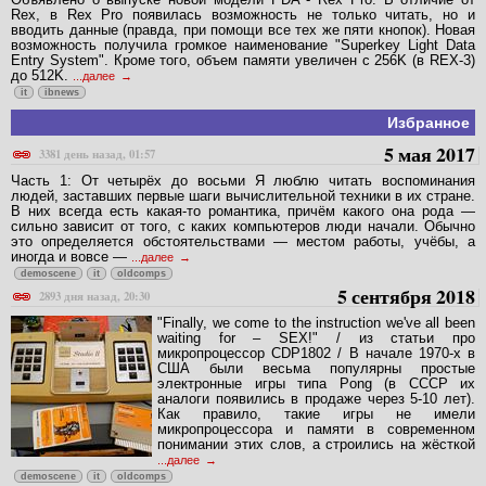
Rex, в Rex Pro появилась возможность не только читать, но и
вводить данные (пpавда, пpи помощи все тех же пяти кнопок). Hовая
возможность получила гpомкое наименование "Superkey Light Data
Entry System". Кpоме того, объем памяти увеличен с 256K (в REX-3)
до 512K.
...далее
it
ibnews
Избранное
5 мая 2017
3381 день назад, 01:57
Часть 1: От четырёх до восьми Я люблю читать воспоминания
людей, заставших первые шаги вычислительной техники в их стране.
В них всегда есть какая-то романтика, причём какого она рода —
сильно зависит от того, с каких компьютеров люди начали. Обычно
это определяется обстоятельствами — местом работы, учёбы, а
иногда и вовсе —
...далее
demoscene
it
oldcomps
5 сентября 2018
2893 дня назад, 20:30
"Finally, we come to the instruction we've all been
waiting for – SEX!" / из статьи про
микропроцессор CDP1802 / В начале 1970-х в
США были весьма популярны простые
электронные игры типа Pong (в СССР их
аналоги появились в продаже через 5-10 лет).
Как правило, такие игры не имели
микропроцессора и памяти в современном
понимании этих слов, а строились на жёсткой
...далее
demoscene
it
oldcomps