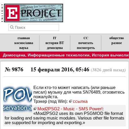
главная
IT
CC
общество
космос/авиа
история ВТ
почитать
разное
наука
демосцена
посмотреть
Демосцена
,
Информационные технологии
,
История вычислит
№ 9876
15 февраля 2016, 05:46
(3826 дней назад)
Если кто-то может написать (или раньше
писал) музыку для чипа SN76489, отзовитесь
пожалуйста.
Трэкер (под Win):
ссылка
Mod2PSG2 - Music - SMS Power!
:
«Mod2PSG2 uses its own PSGMOD file format
for loading and saving music modules. Various other file formats
are supported for importing and exporting.»