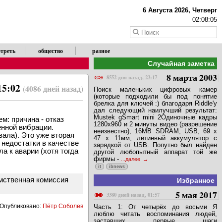
6 Августа 2026, Четверг
02:08:05
треть
общество
разное
Случайная заметка
8 марта 2003
8552 дня назад, 23:17
15:02
(4086 дней назад)
Поиск маленьких цифровых камер
(которые подходили бы под понятие
брелка для ключей :) благодаря Riddle'y
дал следующий наилучший результат:
Mustek gSmart mini 2Одиночные кадры
м: причина - отказ
1280x960 и 2 минуты видео (разрешение
енной вибрации.
неизвестно), 16MB SDRAM, USB, 69 x
вала). Это уже вторая
47 x 11мм, литиевый аккумулятор с
 недостатки в качестве
зарядкой от USB. Попутно был найден
а к аварии (хотя тогда
другой любопытный аппарат той же
фирмы -
...далее
it
ibnews
омственная комиссия
Избранное
5 мая 2017
3380 дней назад, 01:57
Опубликовано:
Пётр Соболев
Часть 1: От четырёх до восьми Я
люблю читать воспоминания людей,
заставших первые шаги