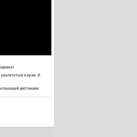
пофиксят.
 разлететься в куски. И
 большущей дистанции.