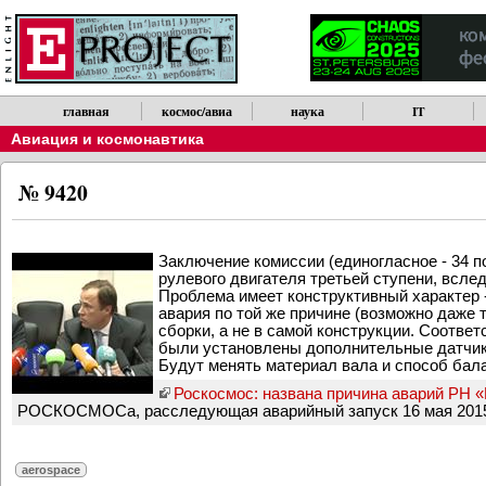
главная
космос/авиа
наука
IT
Авиация и космонавтика
№ 9420
Заключение комиссии (единогласное - 34 п
рулевого двигателя третьей ступени, всле
Проблема имеет конструктивный характер -
авария по той же причине (возможно даже т
сборки, а не в самой конструкции. Соответ
были установлены дополнительные датчики,
Будут менять материал вала и способ бал
Роскосмос: названа причина аварий РН 
РОСКОСМОСа, расследующая аварийный запуск 16 мая 2015
aerospace