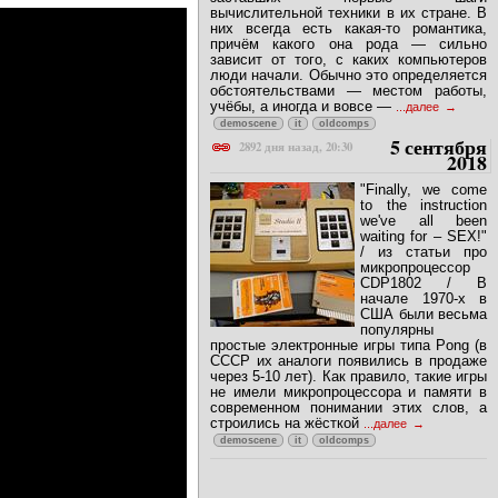
вычислительной техники в их стране. В
них всегда есть какая-то романтика,
причём какого она рода — сильно
зависит от того, с каких компьютеров
люди начали. Обычно это определяется
обстоятельствами — местом работы,
учёбы, а иногда и вовсе —
...далее
demoscene
it
oldcomps
5 сентября
2892 дня назад, 20:30
2018
"Finally, we come
to the instruction
we've all been
waiting for – SEX!"
/ из статьи про
микропроцессор
CDP1802 / В
начале 1970-х в
США были весьма
популярны
простые электронные игры типа Pong (в
СССР их аналоги появились в продаже
через 5-10 лет). Как правило, такие игры
не имели микропроцессора и памяти в
современном понимании этих слов, а
строились на жёсткой
...далее
demoscene
it
oldcomps