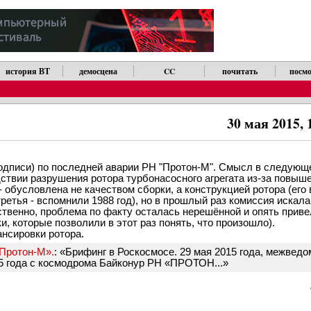
история ВТ
демосцена
CC
почитать
посмо
30 мая 2015, 
одписи) по последней аварии РН "Протон-М". Смысл в следующе
дствии разрушения ротора турбонасосного агрегата из-за повыш
 обусловлена не качеством сборки, а конструкцией ротора (его 
ретья - вспомнили 1988 год), но в прошлый раз комиссия искала
ственно, проблема по факту осталась нерешённой и опять привел
 которые позволили в этот раз понять, что произошло).
ансировки ротора.
«Протон-М».
: «Брифинг в Роскосмосе. 29 мая 2015 года, межвед
 года с космодрома Байконур РН «ПРОТОН...»