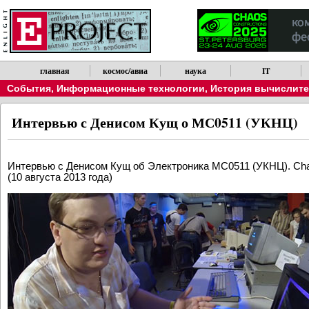
главная
космос/авиа
наука
IT
События
,
Информационные технологии
,
История вычислител
Интервью с Денисом Кущ о МС0511 (УКНЦ)
Интервью с Денисом Кущ об Электроника МС0511 (УКНЦ). Chao
(10 августа 2013 года)