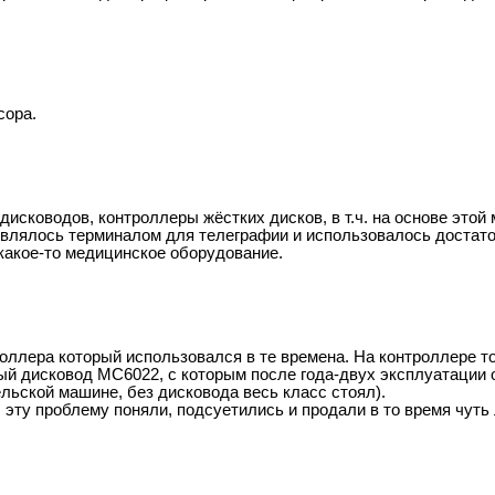
сора.
исководов, контроллеры жёстких дисков, в т.ч. на основе это
 являлось терминалом для телеграфии и использовалось достато
какое-то медицинское оборудование.
оллера который использовался в те времена. На контроллере т
мный дисковод МС6022, с которым после года-двух эксплуатации
льской машине, без дисковода весь класс стоял).
эту проблему поняли, подсуетились и продали в то время чуть 