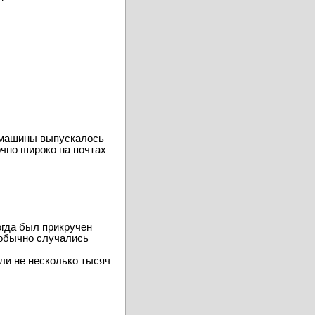
й машины выпускалось
чно широко на почтах
огда был прикручен
 обычно случались
ли не несколько тысяч