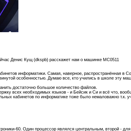
ейчас Денис Кущ (dkspb) расскажет нам о машинке МС0511
бинетов информатики. Самая, наверное, распространённая в С
винутой особенностью. Думаю все, кто учились в школе эту ма
ранить достаточно большое количество файлов.
ржку всех необходимых языков - и Бейсик и Си и всё что, вооб
льных кабинетов по информатике тоже было немаловажно т.к. у
роники-60. Один процессор являлся центральным, второй - для