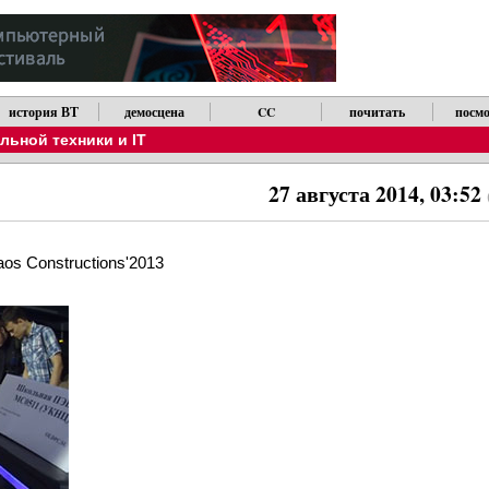
история ВТ
демосцена
CC
почитать
посмо
ьной техники и IT
27 августа 2014, 03:52
s Constructions'2013