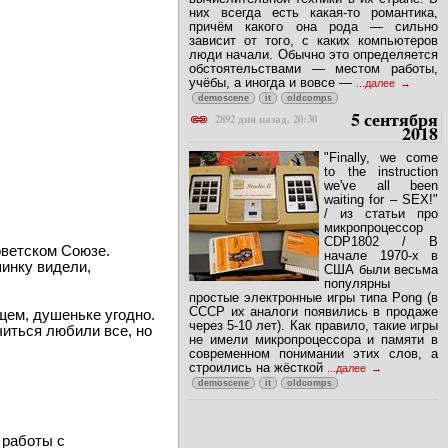
них всегда есть какая-то романтика,
причём какого она рода — сильно
зависит от того, с каких компьютеров
люди начали. Обычно это определяется
обстоятельствами — местом работы,
учёбы, а иногда и вовсе —
...далее
demoscene
it
oldcomps
5 сентября
2892 дня назад, 20:30
2018
"Finally, we come
to the instruction
we've all been
waiting for – SEX!"
/ из статьи про
микропроцессор
CDP1802 / В
оветском Союзе.
начале 1970-х в
шинку видели,
США были весьма
популярны
простые электронные игры типа Pong (в
СССР их аналоги появились в продаже
щем, душеньке угодно.
через 5-10 лет). Как правило, такие игры
читься любили все, но
не имели микропроцессора и памяти в
современном понимании этих слов, а
строились на жёсткой
...далее
demoscene
it
oldcomps
 работы с