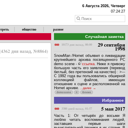
6 Августа 2026, Четверг
07:24:27
треть
общество
разное
Случайная заметка
29 сентября
10173 дня назад, 00:00
1998
(4362 дня назад, №8864)
SnowMan /Hornet объявил о ликвидации
крупнейшего архива посвященного PC
demo scene -
ссылка
. Ниже я привожу
большую часть его заявления (перевод
беглый, без претензий на качество) : >---
С 1992 года вы пользовались обшиpной
коллекцией файлов, имеющих
отношение к сцене и pасположенной на
Hornet аpхиве.
...далее
demoscene
it
ibnews
Избранное
5 мая 2017
3380 дней назад, 01:57
Часть 1: От четырёх до восьми Я
люблю читать воспоминания людей,
заставших первые шаги
вычислительной техники в их стране. В