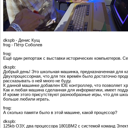
dkspb - Денис Кущ
frog - Пётр Соболев
frog:
Ещё один репортаж с выставки исторических компьютеров. С
dkspb:
Добрый день! Это школьная машинка, предназначенная для ка
Двухпроцессорная, что для тех времён было достаточно прод
рассказывать о ней много не буду.
К данной машинке добавлен IDE контроллер, что позволяет х
Как и любая машина сделанная для информатики, имеет подде
И кроме этого присутствуют разнообразные игры, что для шко
больше любили играть.
frog:
А сколько памяти было в этой машине, какой процессор?
dkspb:
125kb ОЗУ, два процессора 1801ВМ2 с системой команд Элект