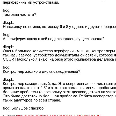
периферийными устройствами.
frog:
Тактовая частота?
dkspb:
Навскидку не помню, по-моему 6 и 8 у одного и другого процес
frog:
А периферия какая к ней подключалась, существовала?
dkspb:
Очень большое количество периферии - мышки, контроллеры д
так называемое "устройство документальной связи", которое
СССР. Насколько я знаю, на базе этого компьютера делалось 
frog:
Контроллер жёсткого диска самодельный?
dkspb:
Контроллер самодельный, да. Это современная реплика контр
прямо на плате винт 2.5" и этот контроллер заменял пробле
большие проблемы (а поскольку этот дисковод стоял на учите
Это была достаточно большая проблема. Ребята-кооператоры 
таких адаптеров по всей стране.
frog: Большое спасибо!