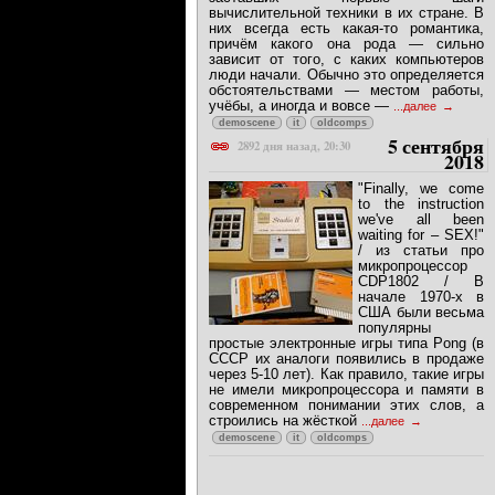
вычислительной техники в их стране. В
них всегда есть какая-то романтика,
причём какого она рода — сильно
зависит от того, с каких компьютеров
люди начали. Обычно это определяется
обстоятельствами — местом работы,
учёбы, а иногда и вовсе —
...далее
demoscene
it
oldcomps
5 сентября
2892 дня назад, 20:30
2018
"Finally, we come
to the instruction
we've all been
waiting for – SEX!"
/ из статьи про
микропроцессор
CDP1802 / В
начале 1970-х в
США были весьма
популярны
простые электронные игры типа Pong (в
СССР их аналоги появились в продаже
через 5-10 лет). Как правило, такие игры
не имели микропроцессора и памяти в
современном понимании этих слов, а
строились на жёсткой
...далее
demoscene
it
oldcomps