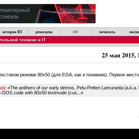
история ВТ
демосцена
CC
почитать
посмо
ельной техники и IT
25 мая 2015,
кстовом режиме 80x50 (для EGA, как я понимаю). Первое место в 
o)
: «The antihero of our early demos, Pelu-Petteri Lamuranta (a.k.
S-DOS code with 80x50 textmode (cus...»