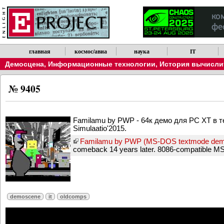
главная
космос/авиа
наука
IT
Демосцена
,
Информационные технологии
,
История вычислит
№ 9405
Familamu by PWP - 64к демо для PC XT в те
Simulaatio'2015.
Familamu by PWP (MS-DOS textmode dem
comeback 14 years later. 8086-compatible M
demoscene
it
oldcomps