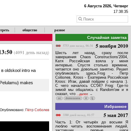
6 Августа 2026, Четверг
17:38:36
треть
общество
разное
Случайная заметка
5 ноября 2010
5753 дня назад, 06:34
 13:50
(4091 день назад)
Шесть лет назад, сразу после
завершения Chaos Constructions'2004,
Катя Российская взяла у меня
интервью. Спустя столько времени,
читается оно довольно занятно. Решил
oldskool intro на
опубликовать здесь.Frog - Петр
Соболев, Kross - Екатерина Российская
Kross: Итак, давай пойдем с начала :).
a. Pelulamu) makes
С чего началось СС'04? Frog: Где-то
зимой мы общались с Random'ом и я
сказал, что
...далее
cc
demoscene
it
lj
Избранное
Опубликовано:
Пётр Соболев
5 мая 2017
3380 дней назад, 01:57
Часть 1: От четырёх до восьми Я
люблю читать воспоминания людей,
заставших первые шаги