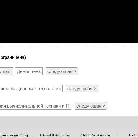
 ограничена)
дущая
Демосцена
следующая >
нформационные технологии
следующая >
ия вычислительной техники и IT
следующая >
demo.design 3d faq
Infused Bytes online
Chaos Constructions
ENLi