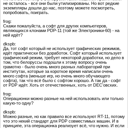
не осталось - все они были утилизированы. Но вот редкие
экземпляры дошли до нас, поэтому можете посмотреть,
попробовать, поиграть.
frog:
Скажи пожалуйста, а софт для других компьютеров,
являющихся клонами PDP-11 (той же Электроники-60) - на
ней идёт?
dkspb:
Да, тот софт который не использует графических режимов,
идёт практически без доработок. Софт который использует
графический режим, требует некоторой доработки, но дело в
том, что белоруссы подошли к этому вопросу очень
грамотно - было очень много разных лабораторий при
институтах, которые за короткое время написали очень
много софта (меньше игр, но очень много обучающего
софта), так что всё было с софтом хорошо. А так да - софт
от PDP идёт. Хоть от отечественных, хоть от DEC'овских.
frog:
Операционки можно разные на ней использовать или только
какую-то одну?
dkspb:
Можно разные, но как правило все используют RT-11, потому
что это некий стандарт для PDP совместимых машин. И в
принципе, эта операционка реализует всё, что нужно. И если