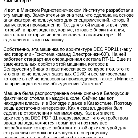
компьютера?"
И вот, в Минском Радиотехническом Институте разработали
эту машинку. Замечательная она тем, что сделана на основе
анализатора используемого для спецприменений, который
выпускался промышленно. Т.е. для этой машины взят уже
готовый, в производстве, корпус, готовые блоки питания,
часть плат которые использовались в анализаторе... И
сделали вот такую машинку.
Собственно, эта машинка по архитектуре DEC PDP11 (как у
нас говорили - "система команд Электроники-60"). На ней
работает стандартная операционная система RT-11. Ещё из
замечательных свойств этой машинки, которое в
Белоруссии убивало практически всех конкурентов, это то,
что она не использует заказных СБИС и все микросхемы
которые в ней использованы производились также в Минске,
на производственном объединении "Интеграл".
Машина была распространена очень сильно в Белоруссии,
фактически стояла в каждой школе. Сейчас мы вот
находили классы и в Вологде и даже в Казахстане. Поэтому
вещь достаточно интересная. Как я сказал, дизайн был
сделан в стремлении к минимализму. Как вы знаете,
архитектура DEC PDP-11 подрузамевает что устройством
ввода-вывода является терминал и поэтому все
разработчики которые работают с этой архитектурой для
сохранения возможности запускать операционку,
использовать наработанный софт, вынуждены