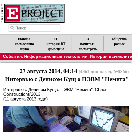
главная
IT
CC
общество
космос/авиа
история ВТ
почитать
разное
наука
демосцена
посмотреть
События
,
Информационные технологии
,
История вычислител
27 августа 2014, 04:14
(4362 дня назад, №8866)
Интервью с Денисом Кущ о ПЭВМ "Немига"
Интервью с Денисом Кущ о ПЭВМ "Немига". Chaos
Constructions'2013
(11 августа 2013 года)