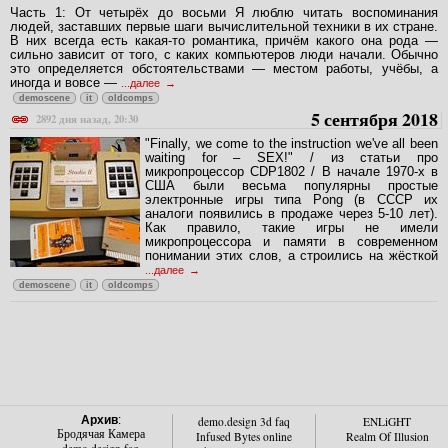
Часть 1: От четырёх до восьми Я люблю читать воспоминания
людей, заставших первые шаги вычислительной техники в их стране.
В них всегда есть какая-то романтика, причём какого она рода —
сильно зависит от того, с каких компьютеров люди начали. Обычно
это определяется обстоятельствами — местом работы, учёбы, а
иногда и вовсе —
...далее
demoscene
it
oldcomps
5 сентября 2018
2892 дня назад, 20:30
"Finally, we come to the instruction we've all been
waiting for – SEX!" / из статьи про
микропроцессор CDP1802 / В начале 1970-х в
США были весьма популярны простые
электронные игры типа Pong (в СССР их
аналоги появились в продаже через 5-10 лет).
Как правило, такие игры не имели
микропроцессора и памяти в современном
понимании этих слов, а строились на жёсткой
...далее
demoscene
it
oldcomps
Архив
:
demo.design 3d faq
ENLiGHT
Бродячая Камера
Infused Bytes online
Realm Of Illusion