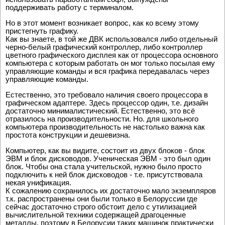
поддерживать работу с терминалом.
Но в этот момент возникает вопрос, как ко всему этому
пристегнуть графику.
Как вы знаете, в той же ДВК использовался либо отдельный
черно-белый графический контроллер, либо контроллер
цветного графического дисплея как от процессора основного
компьютера с которым работать он мог только посылая ему
управляющие команды и вся графика передавалась через
управляющие команды.
Естественно, это требовало наличия своего процессора в
графическом адаптере. Здесь процессор один, т.е. дизайн
достаточно минималистический. Естественно, это всё
отразилось на производительности. Но. для школьного
компьютера производительность не настолько важна как
простота конструкции и дешевизна.
Компьютер, как вы видите, состоит из двух блоков - блок
ЭВМ и блок дисководов. Ученическая ЭВМ - это был один
блок. Чтобы она стала учительской, нужно было просто
подключить к ней блок дисководов - т.е. присутствовала
некая унификация.
К сожалению сохранилось их достаточно мало экземпляров
т.к. распространены они были только в Белоруссии где
сейчас достаточно строго обстоит дело с утилизацией
вычислительной техники содержащей драгоценные
металлы, поэтому в Белорусии таких машинок практически