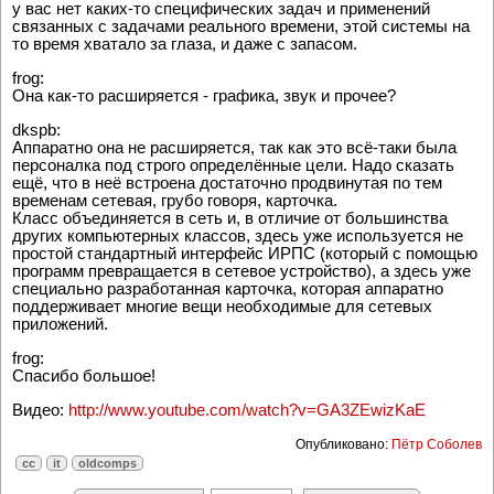
у вас нет каких-то специфических задач и применений
связанных с задачами реального времени, этой системы на
то время хватало за глаза, и даже с запасом.
frog:
Она как-то расширяется - графика, звук и прочее?
dkspb:
Аппаратно она не расширяется, так как это всё-таки была
персоналка под строго определённые цели. Надо сказать
ещё, что в неё встроена достаточно продвинутая по тем
временам сетевая, грубо говоря, карточка.
Класс объединяется в сеть и, в отличие от большинства
других компьютерных классов, здесь уже используется не
простой стандартный интерфейс ИРПС (который с помощью
программ превращается в сетевое устройство), а здесь уже
специально разработанная карточка, которая аппаратно
поддерживает многие вещи необходимые для сетевых
приложений.
frog:
Спасибо большое!
Видео:
http://www.youtube.com/watch?v=GA3ZEwizKaE
Опубликовано:
Пётр Соболев
cc
it
oldcomps