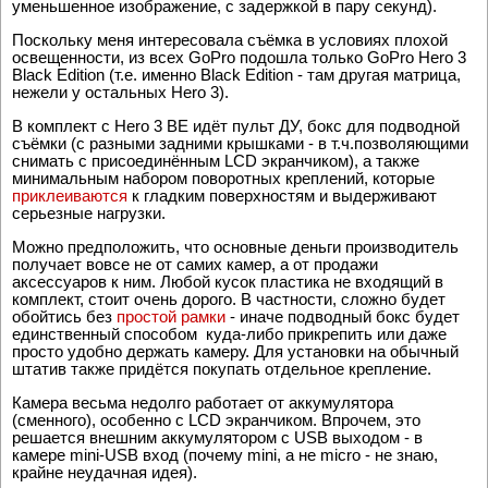
телефоне (причём, оно также позволяет удалённо получать
уменьшенное изображение, с задержкой в пару секунд).
Поскольку меня интересовала съёмка в условиях плохой
освещенности, из всех GoPro подошла только GoPro Hero 3
Black Edition (т.е. именно Black Edition - там другая матрица,
нежели у остальных Hero 3).
В комплект с Hero 3 BE идёт пульт ДУ, бокс для подводной
съёмки (с разными задними крышками - в т.ч.позволяющими
снимать с присоединённым LCD экранчиком), а также
минимальным набором поворотных креплений, которые
приклеиваются
к гладким поверхностям и выдерживают
серьезные нагрузки.
Можно предположить, что основные деньги производитель
получает вовсе не от самих камер, а от продажи
аксессуаров к ним. Любой кусок пластика не входящий в
комплект, стоит очень дорого. В частности, сложно будет
обойтись без
простой рамки
- иначе подводный бокс будет
единственный способом куда-либо прикрепить или даже
просто удобно держать камеру. Для установки на обычный
штатив также придётся покупать отдельное крепление.
Камера весьма недолго работает от аккумулятора
(сменного), особенно с LCD экранчиком. Впрочем, это
решается внешним аккумулятором с USB выходом - в
камере mini-USB вход (почему mini, а не micro - не знаю,