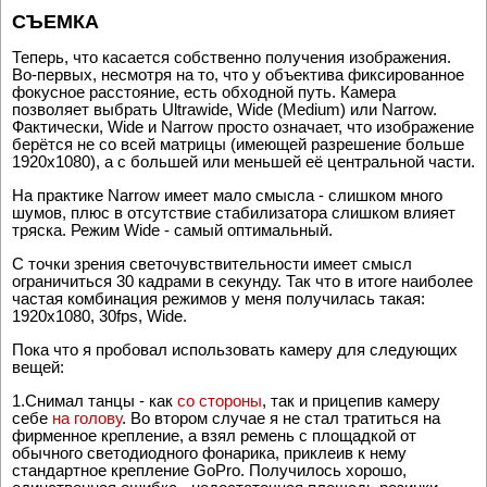
крайне неудачная идея).
СЪЕМКА
Теперь, что касается собственно получения изображения.
Во-первых, несмотря на то, что у объектива фиксированное
фокусное расстояние, есть обходной путь. Камера
позволяет выбрать Ultrawide, Wide (Medium) или Narrow.
Фактически, Wide и Narrow просто означает, что изображение
берётся не со всей матрицы (имеющей разрешение больше
1920x1080), а с большей или меньшей её центральной части.
На практике Narrow имеет мало смысла - слишком много
шумов, плюс в отсутствие стабилизатора слишком влияет
тряска. Режим Wide - самый оптимальный.
С точки зрения светочувствительности имеет смысл
ограничиться 30 кадрами в секунду. Так что в итоге наиболее
частая комбинация режимов у меня получилась такая:
1920x1080, 30fps, Wide.
Пока что я пробовал использовать камеру для следующих
вещей:
1.Снимал танцы - как
со стороны
, так и прицепив камеру
себе
на голову
. Во втором случае я не стал тратиться на
фирменное крепление, а взял ремень с площадкой от
обычного светодиодного фонарика, приклеив к нему