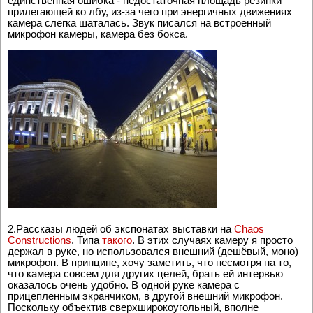
стандартное крепление GoPro. Получилось хорошо,
единственная ошибка - недостаточная площадь резинки
прилегающей ко лбу, из-за чего при энергичных движениях
камера слегка шаталась. Звук писался на встроенный
микрофон камеры, камера без бокса.
2.Рассказы людей об экспонатах выставки на
Chaos
Constructions
. Типа
такого
. В этих случаях камеру я просто
держал в руке, но использовался внешний (дешёвый, моно)
микрофон. В принципе, хочу заметить, что несмотря на то,
что камера совсем для других целей, брать ей интервью
оказалось очень удобно. В одной руке камера с
прицепленным экранчиком, в другой внешний микрофон.