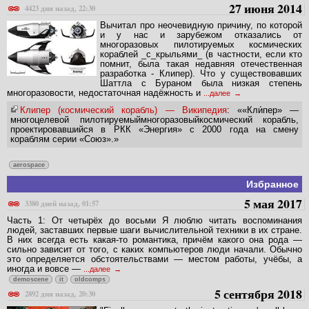
Случайная заметка
27 июня 2014
4423 дня назад, 22:30
Вычитал про неочевидную причину, по которой
и у нас и зарубежом отказались от
многоразовых пилотируемых космических
кораблей _с_крыльями_ (в частности, если кто
помнит, была такая недавняя отечественная
разработка - Клипер). Что у существовавших
Шаттла с Бураном была низкая степень
многоразовости, недостаточная надёжность и
...далее
Клипер (космический корабль) — Википедия
: ««Кли́пер» —
многоцелевой пилотируемыймногоразовыйкосмический корабль,
проектировавшийся в РКК «Энергия» с 2000 года на смену
кораблям серии «Союз».»
aerospace
Избранное
5 мая 2017
3380 дней назад, 01:57
Часть 1: От четырёх до восьми Я люблю читать воспоминания
людей, заставших первые шаги вычислительной техники в их стране.
В них всегда есть какая-то романтика, причём какого она рода —
сильно зависит от того, с каких компьютеров люди начали. Обычно
это определяется обстоятельствами — местом работы, учёбы, а
иногда и вовсе —
...далее
demoscene
it
oldcomps