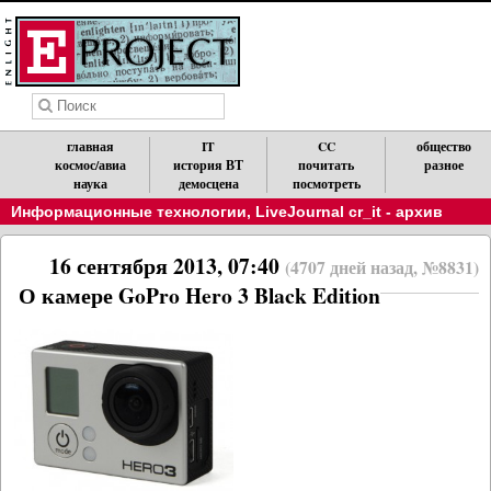
Обратите внимание, что новости можно получать по RSS.
X
главная
IT
CC
общество
космос/авиа
история ВТ
почитать
разное
наука
демосцена
посмотреть
Информационные технологии
,
LiveJournal cr_it - архив
16 сентября 2013, 07:40
(4707 дней назад, №8831)
О камере GoPro Hero 3 Black Edition