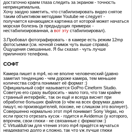
Поскольку объектив сверхширокоугольный, вполне
достаточно краем глаза следить за экраном - точность
непринципиальна.
Хочу заодно заметить, что стабилизировать видео снятое
таким объективом методами Youtube не следует -
получается качающаяся картинка от которой может начаться
морская болезнь (в предыдущих примерах -
нестабилизированная, а
вот эту
стабилизировал).
3.Пробовал фотографировать - в камере есть режим 12mp
фотосъемки (см. ночной снимок чуть выше справа).
Ощущения смешанные. Я бы сказал - чуть лучше
приличного телефона.
СОФТ
Камера пишет в mp4, но не вполне человеческий (давно
заметил тенденцию - чем дороже камера, тем меньшее
количества софта понимает её формат :)
Официальный софт называется GoPro Cineform Studio.
Советую его сразу выбросить - мало того, что там крайне
странный интерфейс, так он ещё и всегда виснет при
обработке больших файлов (о чём на всех форумах давно
пишут, но производителей, похоже, не слишком это волнует).
Совершенно нормально этот mp4 понимает Sony Vegas, но
если просто отрезать кусок - годится и Avidemux (у которого,
впрочем, свои глюки - не связанные с форматом :)