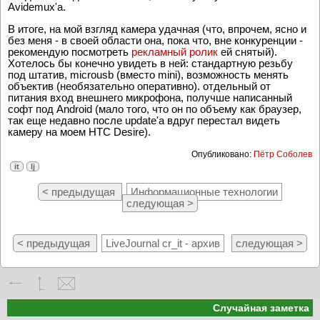
С Virtualdub'ом для чтения этого mp4 придётся мучаться
неадекватно долго и сложно, так что уж лучше глюки
Avidemux'a.
В итоге, на мой взгляд камера удачная (что, впрочем, ясно и
без меня - в своей области она, пока что, вне конкуренции -
рекомендую посмотреть
рекламный ролик
ей снятый).
Хотелось бы конечно увидеть в ней: стандартную резьбу
под штатив, microusb (вместо mini), возможность менять
объектив (необязательно оперативно). отдельный от
питания вход внешнего микрофона, получше написанный
софт под Android (мало того, что он по объему как браузер,
так еще недавно после update'a вдруг перестал видеть
камеру на моем HTC Desire).
Опубликовано:
Пётр Соболев
it
lj
< предыдущая
Информационные технологии
следующая >
< предыдущая
LiveJournal cr_it - архив
следующая >