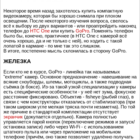
Некоторое время назад захотелось купить компактную
видеокамеру, которая бы хорошо снимала при плохом
освещении. После некоторого изучения вопроса, свелось
всё к выбору из двух вариантов - или проапгрейдить наконец
телефон до
HTC One
или купить
GoPro
. Поменять телефон
было бы, конечно, практичнее (в HTC One с камерой всё
очень хорошо, да и не только с ней), но ходить с такой
лопатой в кармане - по мне так это слишком.
В итоге, постепенно мысль склонилась в сторону GoPro.
ЖЕЛЕЗКА
Если кто не в курсе, GoPro - линейка так называемых
"extreme" камер. Основное предназначение - навешивание на
всякие сноуборды, шлемы, мотоциклы, а также подводная
съёмка (в боксе). Из-за такой узкой специализации у камеры
есть специфические особенности - у неё нет зума, фокусное
расстояние фиксировано. Объектив - fisheye (рыбий глаз), в
связи с чем конструкторы отказались от стабилизатора (при
таком широком угле мелкая тряска почти незаметна). По той
же причине в стандартной комплектации отсутствует
экранчик
(докупается отдельно). Камера полностью
управляется парой кнопок (переключение режимов и запуск/
остановка записи) либо через Wi-Fi - с использованием
штатного пульта или через приложение на мобильном