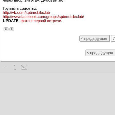
через двор. 2-й этаж, Дубовый зал.
Группы в соцсетях:
http://vk.com/spbmobileclub
http://www.facebook.com/groups/spbmobileclub/
UPDATE
:
фото с первой встречи
.
it
lj
< предыдущая
И
< предыдущая