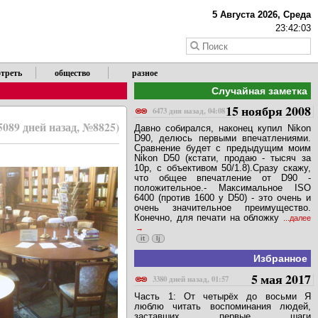
5 Августа 2026, Среда
23:42:03
треть
общество
разное
Случайная заметка
15 ноября 2008
6473 дня назад, 04:08
5089 дней назад, №8825)
Давно собирался, наконец купил Nikon
D90, делюсь первыми впечатлениями.
Сравнение будет с предыдущим моим
Nikon D50 (кстати, продаю - тысяч за
10р, с объективом 50/1.8).Сразу скажу,
что общее впечатление от D90 -
положительное.- Максимальное ISO
6400 (против 1600 у D50) - это очень и
очень значительное преимущество.
Конечно, для печати на обложку
...далее
it
lj
Избранное
5 мая 2017
3380 дней назад, 01:57
Часть 1: От четырёх до восьми Я
люблю читать воспоминания людей,
заставших первые шаги