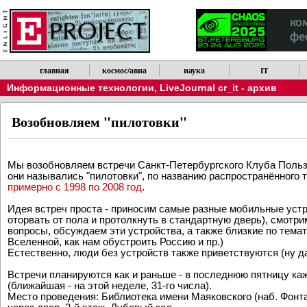
главная
космос/авиа
наука
IT
Информационные технологии
,
LiveJournal cr_it - архив
Возобновляем "пилотовки"
Мы возобновляем встречи Санкт-Петербургского Клуба Поль
они назывались "пилотовки", по названию распространённого то
примерно с 1998 по 2008 год
.
Идея встреч проста - приносим самые разные мобильные устро
оторвать от пола и протолкнуть в стандартную дверь), смотри
вопросы, обсуждаем эти устройства, а также близкие по тема
Вселенной, как нам обустроить Россию и пр.)
Естественно, люди без устройств также приветствуются (ну да,
Встречи планируются как и раньше - в последнюю пятницу каж
(ближайшая - на этой неделе, 31-го числа).
Место проведения: Библиотека имени Маяковского (наб. Фонтан