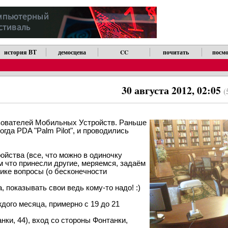
история ВТ
демосцена
CC
почитать
посмо
30 августа 2012, 02:05
(
зователей Мобильных Устройств. Раньше
гда PDA "Palm Pilot", и проводились
йства (все, что можно в одиночку
м что принесли другие, меряемся, задаём
тике вопросы (о бесконечности
 показывать свои ведь кому-то надо! :)
дого месяца, примерно с 19 до 21
ки, 44), вход со стороны Фонтанки,