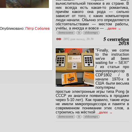
вычислительной техники в их стране. В
них всегда есть какая-то романтика,
причём какого она рода — сильно
зависит от того, с каких компьютеров
люди начали. Обычно это определяется
обстоятельствами — местом работы,
учёбы, а иногда и вовсе —
...далее
Опубликовано:
Пётр Соболев
demoscene
it
oldcomps
5 сентября
2892 дня назад, 20:30
2018
"Finally, we come
to the instruction
we've all been
waiting for – SEX!"
/ из статьи про
микропроцессор
CDP1802 / В
начале 1970-х в
США были весьма
популярны
простые электронные игры типа Pong (в
СССР их аналоги появились в продаже
через 5-10 лет). Как правило, такие игры
не имели микропроцессора и памяти в
современном понимании этих слов, а
строились на жёсткой
...далее
demoscene
it
oldcomps