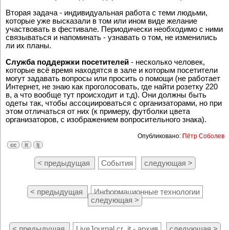
были бы интересны для содержательной части фестиваля.
Вторая задача - индивидуальная работа с теми людьми,
которые уже высказали в том или ином виде желание
участвовать в фестивале. Периодически необходимо с ними
связываться и напоминать - узнавать о том, не изменились
ли их планы.
Служба поддержки посетителей
- несколько человек,
которые всё время находятся в зале и которым посетители
могут задавать вопросы или просить о помощи (не работает
Интернет, не знаю как проголосовать, где найти розетку 220
в, а что вообще тут происходит и т.д). Они должны быть
одеты так, чтобы ассоциироваться с организаторами, но при
этом отличаться от них (к примеру, футболки цвета
организаторов, с изображением вопросительного знака).
Опубликовано:
Пётр Соболев
cc
it
lj
< предыдущая
События
следующая >
< предыдущая
Информационные технологии
следующая >