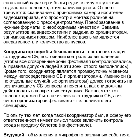
фестиваля. До сих пор такие попытки носили довольно
спонтанный характер и были редки, в силу отсутствия
отдельного человека, этим занимающегося. От него
требуется: скачивание с приносимых камер и носителей
видеоматериала, его просмотр и монтаж роликов на
согласованную с пресс-центром тему. Преобразование в
нужные форматы, с необходимым качеством. Закачка
результатов на видеохостинги и выдача их организаторам,
занимающимся показом. Наиболее важными является
оперативность и количество выпусков.
Координатор службы безопасности
- постановка задач
сотрудникам СБ, постоянный контроль их выполнения
(чтобы все оговоренные зоны фестиваля контролировались,
а правила допуска людей в эти зоны строго выполнялись).
Кроме того, координатор является промежуточным звеном
между непосредственно СБ и организаторами. Именно он (а
не отдельные случайные организаторы) должен отвечать на
возникающие у СБ вопросы и пояснять, как они должны
действовать в конкретных ситуациях. Важно, что этот
человек должен быть не из числа сотрудников СБ, а из
числа организаторов фестиваля - т.е. понимать его
специфику.
По опыту тех лет, когда такой координатор был, в сферу его
ответственности имеет смысл также включить контроль
входа и продажу билетов (на фестивале).