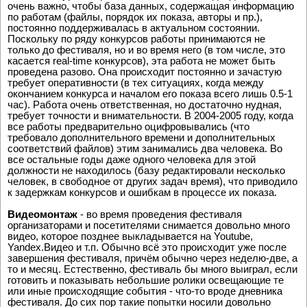
показа конкурсных работ, голосования и подведения итогов,
очень важно, чтобы база данных, содержащая информацию
по работам (файлы, порядок их показа, авторы и пр.),
постоянно поддерживалась в актуальном состоянии.
Поскольку по ряду конкурсов работы принимаются не
только до фестиваля, но и во время него (в том числе, это
касается real-time конкурсов), эта работа не может быть
проведена разово. Она происходит постоянно и зачастую
требует оперативности (в тех ситуациях, когда между
окончанием конкурса и началом его показа всего лишь 0.5-1
час). Работа очень ответственная, но достаточно нудная,
требует точности и внимательности. В 2004-2005 году, когда
все работы предварительно оцифровывались (что
требовало дополнительного времени и дополнительных
соответствий файлов) этим занимались два человека. Во
все остальные годы даже одного человека для этой
должности не находилось (базу редактировали несколько
человек, в свободное от других задач время), что приводило
к задержкам конкурсов и ошибкам в процессе их показа.
Видеомонтаж
- во время проведения фестиваля
организаторами и посетителями снимается довольно много
видео, которое позднее выкладывается на Youtube,
Yandex.Видео и т.п. Обычно всё это происходит уже после
завершения фестиваля, причём обычно через неделю-две, а
то и месяц. Естественно, фестиваль бы много выиграл, если
готовить и показывать небольшие ролики освещающие те
или иные происходящие события - что-то вроде дневника