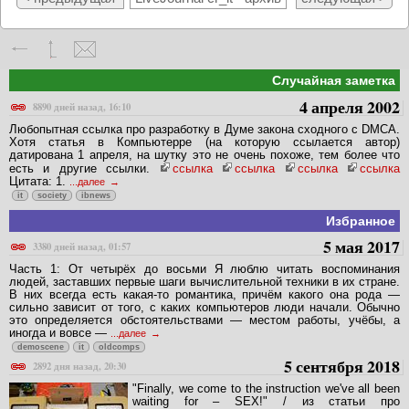
< предыдущая
LiveJournal cr_it - архив
следующая >
Случайная заметка
4 апреля 2002
8890 дней назад, 16:10
Любопытная ссылка про разработку в Думе закона сходного с DMCA.
Хотя статья в Компьютерре (на которую ссылается автор)
датирована 1 апреля, на шутку это не очень похоже, тем более что
есть и другие ссылки.
ссылка
ссылка
ссылка
ссылка
Цитата: 1.
...далее
it
society
ibnews
Избранное
5 мая 2017
3380 дней назад, 01:57
Часть 1: От четырёх до восьми Я люблю читать воспоминания
людей, заставших первые шаги вычислительной техники в их стране.
В них всегда есть какая-то романтика, причём какого она рода —
сильно зависит от того, с каких компьютеров люди начали. Обычно
это определяется обстоятельствами — местом работы, учёбы, а
иногда и вовсе —
...далее
demoscene
it
oldcomps
5 сентября 2018
2892 дня назад, 20:30
"Finally, we come to the instruction we've all been