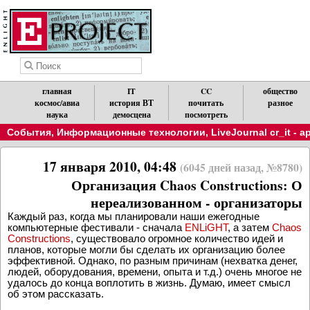
Обратите внимание, что новости можно получать по RSS.
X
главная
IT
CC
общество
космос/авиа
история ВТ
почитать
разное
наука
демосцена
посмотреть
События
,
Информационные технологии
,
LiveJournal cr_it - 
17 января 2010, 04:48
(6045 дней назад, №8780)
Организация Chaos Constructions: О
нереализованном - организаторы
Каждый раз, когда мы планировали наши ежегодные
компьютерные фестивали - сначала
ENLiGHT
, а затем
Chaos
Constructions
, существовало огромное количество идей и
планов, которые могли бы сделать их организацию более
эффективной. Однако, по разным причинам (нехватка денег,
людей, оборудования, времени, опыта и т.д.) очень многое не
удалось до конца воплотить в жизнь. Думаю, имеет смысл
об этом рассказать.