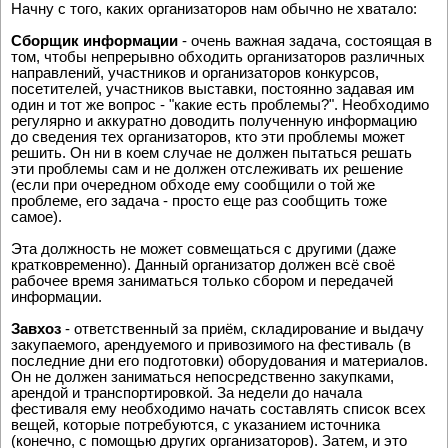
Начну с того, каких организаторов нам обычно не хватало:
Сборщик информации
- очень важная задача, состоящая в
том, чтобы непрерывно обходить организаторов различных
направлений, участников и организаторов конкурсов,
посетителей, участников выставки, постоянно задавая им
один и тот же вопрос - "какие есть проблемы?". Необходимо
регулярно и аккуратно доводить полученную информацию
до сведения тех организаторов, кто эти проблемы может
решить. Он ни в коем случае не должен пытаться решать
эти проблемы сам и не должен отслеживать их решение
(если при очередном обходе ему сообщили о той же
проблеме, его задача - просто еще раз сообщить тоже
самое).
Эта должность не может совмещаться с другими (даже
кратковременно). Данный организатор должен всё своё
рабочее время заниматься только сбором и передачей
информации.
Завхоз
- ответственный за приём, складирование и выдачу
закупаемого, арендуемого и привозимого на фестиваль (в
последние дни его подготовки) оборудования и материалов.
Он не должен заниматься непосредственно закупками,
арендой и транспортировкой. За недели до начала
фестиваля ему необходимо начать составлять список всех
вещей, которые потребуются, с указанием источника