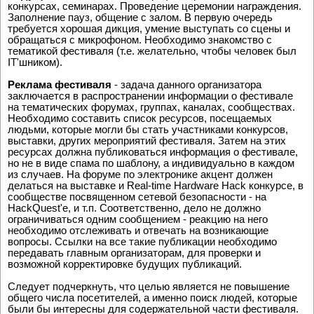
Ведущий
- объявления в микрофон о различных событиях,
конкурсах, семинарах. Проведение церемонии награждения.
Заполнение пауз, общение с залом. В первую очередь
требуется хорошая дикция, умение выступать со сцены и
обращаться с микрофоном. Необходимо знакомство с
тематикой фестиваля (т.е. желательно, чтобы человек был
IT'шником).
Реклама фестиваля
- задача данного организатора
заключается в распространении информации о фестивале
на тематических форумах, группах, каналах, сообществах.
Необходимо составить список ресурсов, посещаемых
людьми, которые могли бы стать участниками конкурсов,
выставки, других мероприятий фестиваля. Затем на этих
ресурсах должна публиковаться информация о фестивале,
но не в виде спама по шаблону, а индивидуально в каждом
из случаев. На форуме по электронике акцент должен
делаться на выставке и Real-time Hardware Hack конкурсе, в
сообществе посвященном сетевой безопасности - на
HackQuest'e, и т.п. Соответственно, дело не должно
ограничиваться одним сообщением - реакцию на него
необходимо отслеживать и отвечать на возникающие
вопросы. Ссылки на все такие публикации необходимо
передавать главным организаторам, для проверки и
возможной корректировке будущих публикаций.
Следует подчеркнуть, что целью является не повышение
общего числа посетителей, а именно поиск людей, которые