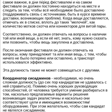
(конечно, с помощью других организаторов). Затем, и это
самое важное, в дни перед фестивалем и на самом
фестивале он должен постоянно находиться на месте и
следить за тем, чтобы всё необходимое было доставлено
(поддерживать связь с источниками, быть в курсе времени
доставки, возникающих проблем). Когда вещи доставляются,
отмечать их в списке, вплоть до таких "мелочей", как
количество мотков скотча или коннекторов для витой пары.
Соответственно, он должен отвечать на вопросы о наличии
той или иной вещи, а если её нет, знать, кому нужно сказать
или позвонить, чтобы вещь закуплена и доставлена.
После окончания фестиваля он должен отвечать на
вопросы, кому принадлежит та или иная вещь, с тем, чтобы
ничего не было потеряно или оставлено, а транспорт
использовался эффективно.
Эта должность также не может совмещаться с другими.
Координатор сисадминов
- необходимая, но очень
сложная должность (до сих пор кандидатам не удавалось с
ней справиться). Помимо очень хороших руководящих
способностей, от человека требуется умение разбираться в
том, насколько предлагаемые варианты решения
возникающих задач реалистичны и насколько они
соответствуют цели и имеющимся возможностям/
оборудованию. При этом желательно, чтобы сам кандидат