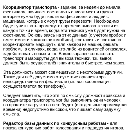
не являлся сисадмином.
Координатор транспорта
- заранее, за недели до начала
фестиваля, начинает составлять список мест и грузов
которые нужно будет вести на фестиваль и людей с
машинами, которые смогут грузы перевезти. Необходимо
будет учитывать промежуток времени вывоза техники из
каждой точки и время, когда эта техника уже будет нужна на
фестивале. Основываясь на этих данных (с учётом пробок и
вместимости каждого автомобиля), составить и постоянно
корректировать маршруты для каждой из машин, решать
проблемы в случаях, когда кто-либо из водителей отказался,
задействовать новых и т.д. Важно заранее согласовать
транспорт и маршруты для вывоза техники, т.к. вывоз
должен быть осуществлён значительно быстрее, чем завоз.
Эта должность может совмещаться с некоторыми другими.
Также для неё допустимо отсутствие организатора
непосредственно на фестивале (т.к. вся координация
осуществляется по телефону).
Следует заметить, что хотя по смыслу должности завхоза и
координатора транспорта мог бы выполнять один человек,
на практике нагрузка на него будет (в отдельные промежутки
времени) недопустимо высокой, что лишает саму задумку
смысла.
Редактор базы данных по конкурсным работам
- для