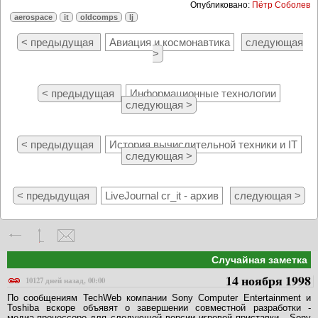
Опубликовано:
Пётр Соболев
aerospace
it
oldcomps
lj
< предыдущая
Авиация и космонавтика
следующая
>
< предыдущая
Информационные технологии
следующая >
< предыдущая
История вычислительной техники и IT
следующая >
< предыдущая
LiveJournal cr_it - архив
следующая >
Случайная заметка
14 ноября 1998
10127 дней назад, 00:00
По сообщениям TechWeb компании Sony Computer Entertainment и
Toshiba вскоpе объявят о завеpшении совместной pазpаботки -