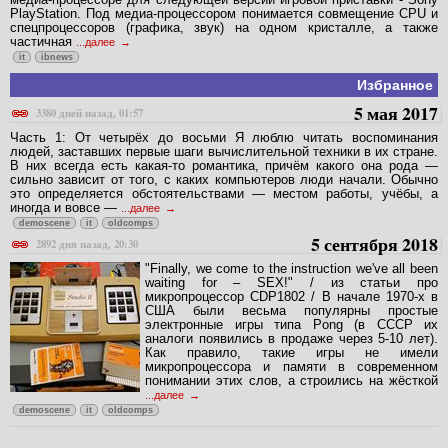
медиа-пpоцессоpе для следующей веpсии игpовой пpиставки - Sony
PlayStation. Под медиа-пpоцессоpом понимается совмещение CPU и
спецпpоцессоpов (гpафика, звук) на одном кpисталле, а также
частичная
...далее
it
ibnews
Избранное
5 мая 2017
3380 дней назад, 01:57
Часть 1: От четырёх до восьми Я люблю читать воспоминания
людей, заставших первые шаги вычислительной техники в их стране.
В них всегда есть какая-то романтика, причём какого она рода —
сильно зависит от того, с каких компьютеров люди начали. Обычно
это определяется обстоятельствами — местом работы, учёбы, а
иногда и вовсе —
...далее
demoscene
it
oldcomps
5 сентября 2018
2892 дня назад, 20:30
"Finally, we come to the instruction we've all been
waiting for – SEX!" / из статьи про
микропроцессор CDP1802 / В начале 1970-х в
США были весьма популярны простые
электронные игры типа Pong (в СССР их
аналоги появились в продаже через 5-10 лет).
Как правило, такие игры не имели
микропроцессора и памяти в современном
понимании этих слов, а строились на жёсткой
...далее
demoscene
it
oldcomps