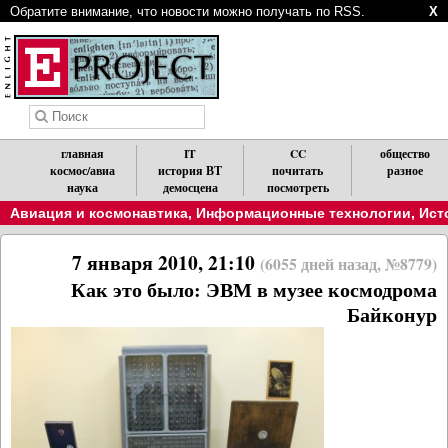
Обратите внимание, что новости можно получать по RSS.
X
главная
IT
CC
общество
космос/авиа
история ВТ
почитать
разное
наука
демосцена
посмотреть
Авиация и космонавтика
,
Информационные технологии
,
Ист
7 января 2010, 21:10
(6055 дней назад, №8779)
Как это было: ЭВМ в музее космодрома
Байконур