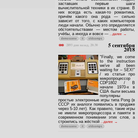
заставших первые шаги
вычислительной техники в их стране. В
них всегда есть какая-то романтика,
причём какого она рода — сильно
зависит от того, с каких компьютеров
люди начали. Обычно это определяется
обстоятельствами — местом работы,
учёбы, а иногда и вовсе —
...далее
demoscene
it
oldcomps
5 сентября
2893 дня назад, 20:30
2018
"Finally, we come
to the instruction
we've all been
waiting for – SEX!"
/ из статьи про
микропроцессор
CDP1802 / В
начале 1970-х в
США были весьма
популярны
простые электронные игры типа Pong (в
СССР их аналоги появились в продаже
через 5-10 лет). Как правило, такие игры
не имели микропроцессора и памяти в
современном понимании этих слов, а
строились на жёсткой
...далее
demoscene
it
oldcomps