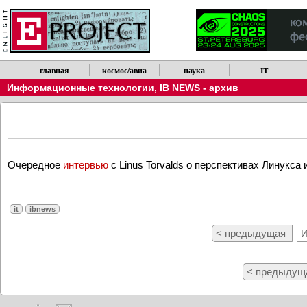
главная
космос/авиа
наука
IT
Информационные технологии
,
IB NEWS - архив
Очередное
интервью
с Linus Torvalds о перспективах Линукса 
it
ibnews
< предыдущая
И
< предыдущ