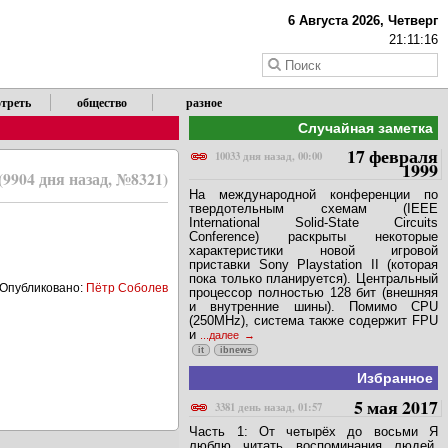
6 Августа 2026, Четверг
21:11:16
треть
общество
разное
Случайная заметка
17 февраля
10033 дня назад, 00:00
1999
(9904 дня назад, №8321)
На международной конференции по
твердотельным схемам (IEEE
International Solid-State Circuits
Conference) раскрыты некоторые
характеристики новой игровой
приставки Sony Playstation II (которая
пока только планируется). Центральный
Опубликовано:
Пётр Соболев
процессор полностью 128 бит (внешняя
и внутренние шины). Помимо CPU
(250MHz), система также содержит FPU
и
...далее
it
ibnews
Избранное
5 мая 2017
3381 день назад, 01:57
Часть 1: От четырёх до восьми Я
люблю читать воспоминания людей,