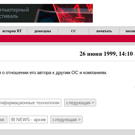
история ВТ
демосцена
CC
почитать
посмо
26 июня 1999, 14:10
и о отношении его автора к другим ОС и компаниям.
нформационные технологии
следующая >
ая
IB NEWS - архив
следующая >