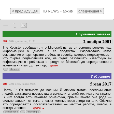
< предыдущая
IB NEWS - архив
следующая >
Случайная заметка
2 ноября 2001
9044 дня назад, 11:30
The Register сообщает , что Microsoft пытается усилить цензуру над
информацией о "дырах" в ее продуктах. Разработано некое
соглашение о партнерстве в области security, которое подразумевает,
что фирма подписавшая его, не будет разглашать известную ей
информацию о проблемах в продуктах Microsoft до определенноого
момента - читай, до тех пор,
...далее
it
ibnews
Избранное
5 мая 2017
3381 день назад, 01:57
Часть 1: От четырёх до восьми Я люблю читать воспоминания
людей, заставших первые шаги вычислительной техники в их стране.
В них всегда есть какая-то романтика, причём какого она рода —
сильно зависит от того, с каких компьютеров люди начали. Обычно
это определяется обстоятельствами — местом работы, учёбы, а
иногда и вовсе —
...далее
demoscene
it
oldcomps