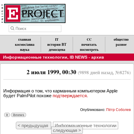
главная
IT
CC
общество
космос/авиа
история ВТ
почитать
разное
наука
демосцена
посмотреть
Информационные технологии
,
IB NEWS - архив
2 июля 1999, 00:30
(9898 дней назад, №8276)
Информация о том, что карманным компьютером Apple
будет PalmPilot похоже
подтверждается.
Опубликовано:
Пётр Соболев
it
ibnews
< предыдущая
Информационные технологии
следующая >