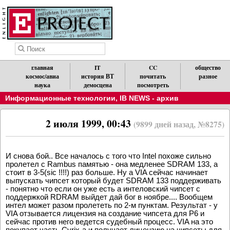
главная
IT
CC
общество
космос/авиа
история ВТ
почитать
разное
наука
демосцена
посмотреть
Информационные технологии
,
IB NEWS - архив
2 июля 1999, 00:43
(9899 дней назад, №8275)
И снова бой.. Все началось с того что Intel похоже сильно
пролетел с Rambus памятью - она медленее SDRAM 133, а
стоит в 3-5(sic !!!!) раз больше. Ну а VIA сейчас начинает
выпускать чипсет который будет SDRAM 133 поддерживать
- понятно что если он уже есть а интеловский чипсет с
поддержкой RDRAM выйдет дай бог в ноябре.... Вообщем
интел может разом пролететь по 2-м пунктам. Результат - у
VIA отзывается лицензия на создание чипсета для P6 и
сейчас против него ведется судебный процесс. VIA на это
покупает часть Cyrix-а и получает лицензию на чипсеты для