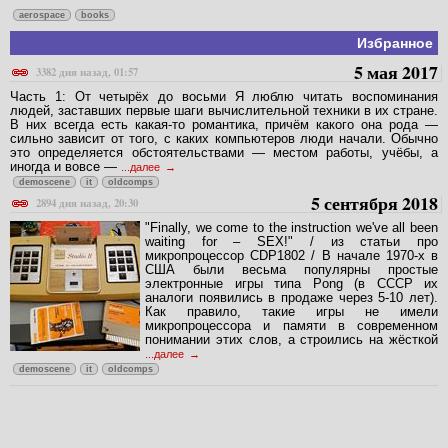
aerospace
books
Избранное
5 мая 2017
3382 дня назад, 01:57
Часть 1: От четырёх до восьми Я люблю читать воспоминания
людей, заставших первые шаги вычислительной техники в их стране.
В них всегда есть какая-то романтика, причём какого она рода —
сильно зависит от того, с каких компьютеров люди начали. Обычно
это определяется обстоятельствами — местом работы, учёбы, а
иногда и вовсе —
...далее
demoscene
it
oldcomps
5 сентября 2018
2894 дня назад, 20:30
"Finally, we come to the instruction we've all been
waiting for – SEX!" / из статьи про
микропроцессор CDP1802 / В начале 1970-х в
США были весьма популярны простые
электронные игры типа Pong (в СССР их
аналоги появились в продаже через 5-10 лет).
Как правило, такие игры не имели
микропроцессора и памяти в современном
понимании этих слов, а строились на жёсткой
...далее
demoscene
it
oldcomps