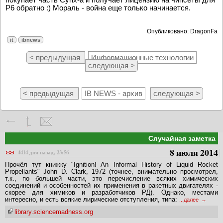
P6 обратно :) Мораль - война еще только начинается.
Опубликовано: DragonFa
it
ibnews
< предыдущая
Информационные технологии
следующая >
< предыдущая
IB NEWS - архив
следующая >
Случайная заметка
8 июля 2014
4414 дня назад, 23:56
Прочёл тут книжку "Ignition! An Informal History of Liquid Rocket
Propellants" John D. Clark, 1972 (точнее, внимательно просмотрел,
т.к., по большей части, это перечисление всяких химических
соединений и особенностей их применения в ракетных двигателях -
скорее для химиков и разработчиков РД). Однако, местами
интересно, и есть всякие лирические отступления, типа:
...далее
library.sciencemadness.org