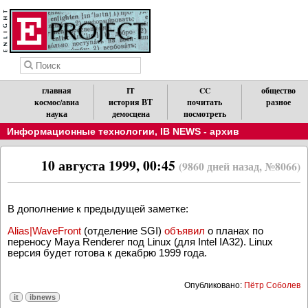
главная
IT
CC
общество
космос/авиа
история ВТ
почитать
разное
наука
демосцена
посмотреть
Информационные технологии
,
IB NEWS - архив
10 августа 1999, 00:45
(9860 дней назад, №8066)
В дополнение к предыдущей заметке:
Alias|WaveFront
(отделение SGI)
объявил
о планах по
переносу Maya Renderer под Linux (для Intel IA32). Linux
версия будет готова к декабрю 1999 года.
Опубликовано:
Пётр Соболев
it
ibnews