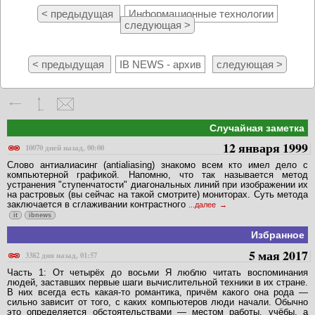
< предыдущая
Информационные технологии
следующая >
< предыдущая
IB NEWS - архив
следующая >
Случайная заметка
12 января 1999
10070 дней назад, 00:00
Слово антиалиасинг (antialiasing) знакомо всем кто имел дело с
компьютерной графикой. Напомню, что так называется метод
устранения "ступенчатости" диагональных линий при изображении их
на растровых (вы сейчас на такой смотрите) мониторах. Суть метода
заключается в сглаживании контрастного
...далее
it
ibnews
Избранное
5 мая 2017
3382 дня назад, 01:57
Часть 1: От четырёх до восьми Я люблю читать воспоминания
людей, заставших первые шаги вычислительной техники в их стране.
В них всегда есть какая-то романтика, причём какого она рода —
сильно зависит от того, с каких компьютеров люди начали. Обычно
это определяется обстоятельствами — местом работы, учёбы, а