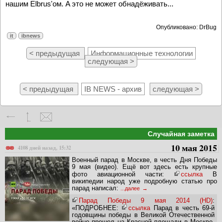
нашим Elbrus'ом. A это не может обнадёживать...
Опубликовано: DrBug
it
ibnews
< предыдущая
Информационные технологии
следующая >
< предыдущая
IB NEWS - архив
следующая >
Случайная заметка
10 мая 2015
4108 дней назад, 15:32
Военный парад в Москве, в честь Дня Победы
9 мая (видео). Ещё вот здесь есть крупные
фото авиационной части:
ссылка
В
википедии народ уже подробную статью про
парад написал:
...далее
Парад Победы 9 мая 2014 (HD)
:
«ПОДРОБНЕЕ:
ссылка
Парад в честь 69-й
годовщины победы в Великой Отечественной
войне прошел на Красной площади в Москве.