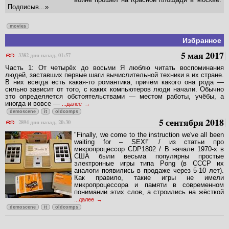
Подписыв...»
movies
Избранное
5 мая 2017
3382 дня назад, 01:57
Часть 1: От четырёх до восьми Я люблю читать воспоминания
людей, заставших первые шаги вычислительной техники в их стране.
В них всегда есть какая-то романтика, причём какого она рода —
сильно зависит от того, с каких компьютеров люди начали. Обычно
это определяется обстоятельствами — местом работы, учёбы, а
иногда и вовсе —
...далее
demoscene
it
oldcomps
5 сентября 2018
2894 дня назад, 20:30
"Finally, we come to the instruction we've all been
waiting for – SEX!" / из статьи про
микропроцессор CDP1802 / В начале 1970-х в
США были весьма популярны простые
электронные игры типа Pong (в СССР их
аналоги появились в продаже через 5-10 лет).
Как правило, такие игры не имели
микропроцессора и памяти в современном
понимании этих слов, а строились на жёсткой
...далее
demoscene
it
oldcomps