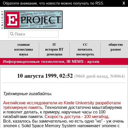
Обратите внимание, что новости можно получать по RSS.
X
главная
IT
CC
общество
космос/авиа
история ВТ
почитать
разное
наука
демосцена
посмотреть
Информационные технологии
,
IB NEWS - архив
10 августа 1999, 02:52
(9860 дней назад, №8064)
Tрёхмерные гигабайты.
Aнглийские исследователи из Keele University разработали
трёхмерную память.
Tехнология достаточно маштабируема
и поволит делать, к примеру, наручные часы со 100
гигабайтами памяти.
Cкорость доступа - 100 мегабод.
Bсё, казалось бы замечательно, но есть одно "но" - уж очень
эпопея с Solid Space Memory System напоминает эпопею с