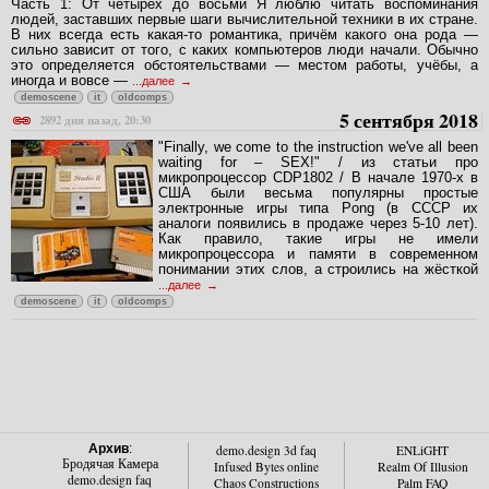
Часть 1: От четырёх до восьми Я люблю читать воспоминания
людей, заставших первые шаги вычислительной техники в их стране.
В них всегда есть какая-то романтика, причём какого она рода —
сильно зависит от того, с каких компьютеров люди начали. Обычно
это определяется обстоятельствами — местом работы, учёбы, а
иногда и вовсе —
...далее
demoscene
it
oldcomps
5 сентября 2018
2892 дня назад, 20:30
"Finally, we come to the instruction we've all been
waiting for – SEX!" / из статьи про
микропроцессор CDP1802 / В начале 1970-х в
США были весьма популярны простые
электронные игры типа Pong (в СССР их
аналоги появились в продаже через 5-10 лет).
Как правило, такие игры не имели
микропроцессора и памяти в современном
понимании этих слов, а строились на жёсткой
...далее
demoscene
it
oldcomps
Архив
:
demo.design 3d faq
ENLiGHT
Бродячая Камера
Infused Bytes online
Realm Of Illusion
demo.design faq
Chaos Constructions
Palm FAQ