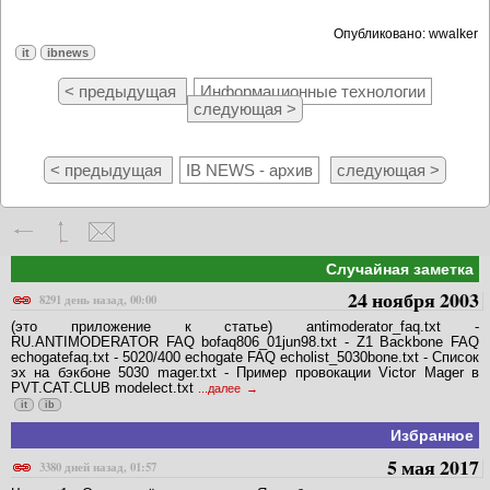
Опубликовано: wwalker
it
ibnews
< предыдущая
Информационные технологии
следующая >
< предыдущая
IB NEWS - архив
следующая >
Случайная заметка
24 ноября 2003
8291 день назад, 00:00
(это приложение к статье) antimoderator_faq.txt -
RU.ANTIMODERATOR FAQ bofaq806_01jun98.txt - Z1 Backbone FAQ
echogatefaq.txt - 5020/400 echogate FAQ echolist_5030bone.txt - Список
эх на бэкбоне 5030 mager.txt - Пример провокации Victor Mager в
PVT.CAT.CLUB modelect.txt
...далее
it
ib
Избранное
5 мая 2017
3380 дней назад, 01:57