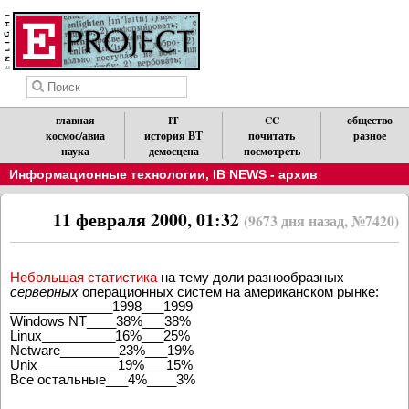
главная
IT
CC
общество
космос/авиа
история ВТ
почитать
разное
наука
демосцена
посмотреть
Информационные технологии
,
IB NEWS - архив
11 февраля 2000, 01:32
(9673 дня назад, №7420)
Небольшая статистика
на тему доли разнообразных
серверных
операционных систем на американском рынке:
______________1998___1999
Windows NT____38%___38%
Linux__________16%___25%
Netware________23%___19%
Unix___________19%___15%
Все остальные___4%____3%