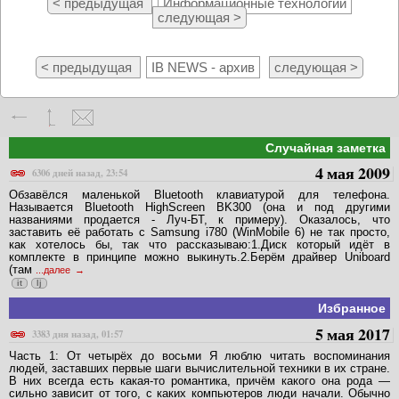
< предыдущая
Информационные технологии
следующая >
< предыдущая
IB NEWS - архив
следующая >
Случайная заметка
4 мая 2009
6306 дней назад, 23:54
Обзавёлся маленькой Bluetooth клавиатурой для телефона.
Называется Bluetooth HighScreen BK300 (она и под другими
названиями продается - Луч-БТ, к примеру). Оказалось, что
заставить её работать с Samsung i780 (WinMobile 6) не так просто,
как хотелось бы, так что рассказываю:1.Диск который идёт в
комплекте в принципе можно выкинуть.2.Берём драйвер Uniboard
(там
...далее
it
lj
Избранное
5 мая 2017
3383 дня назад, 01:57
Часть 1: От четырёх до восьми Я люблю читать воспоминания
людей, заставших первые шаги вычислительной техники в их стране.
В них всегда есть какая-то романтика, причём какого она рода —
сильно зависит от того, с каких компьютеров люди начали. Обычно