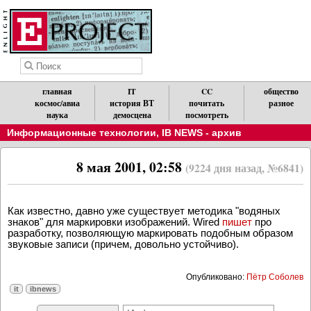
главная
IT
CC
общество
космос/авиа
история ВТ
почитать
разное
наука
демосцена
посмотреть
Информационные технологии
,
IB NEWS - архив
8 мая 2001, 02:58
(9224 дня назад, №6841)
Как известно, давно уже существует методика "водяных
знаков" для маркировки изображений. Wired
пишет
про
разработку, позволяющую маркировать подобным образом
звуковые записи (причем, довольно устойчиво).
Опубликовано:
Пётр Соболев
it
ibnews