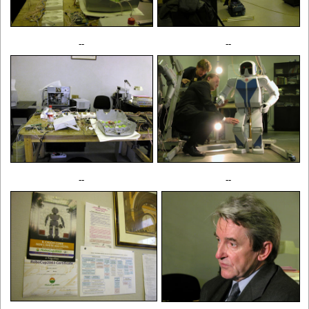
--
--
--
--