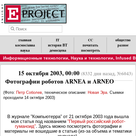
главная
IT
CC
общество
космос/авиа
история ВТ
почитать
разное
наука
демосцена
посмотреть
Информационные технологии
,
Наука и технологии
,
Infused B
15 октября 2003, 00:00
(8332 дня назад, №6043)
Фотографии роботов ARNEA и ARNEO
(Фото
:
Петр Соболев
, техническое описание
:
Новая Эра
.
Съемки
проходили 14 октября 2003
)
В
журнале "Компьютерра" от 21 октября 2003 года вышла
моя статья под названием
"Первый российский робот-
гуманоид"
. Здесь можно посмотреть фотографии и
материалы не вошедшие в статью (из-за объема и тематики
журнала).