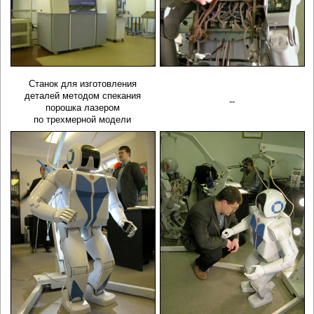
Станок для изготовления
деталей методом спекания
--
порошка лазером
по трехмерной модели