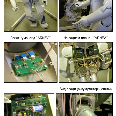
Робот-гуманоид "
ARNEO
"
На заднем плане - "
ARNEA"
--
Вид сзади (аккумуляторы сняты)