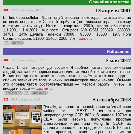
Случайная заметка
13 апреля 2001
9247 дней назад, 18:07
В fido7.spb.cellular была опубликована некоторая статистика по
сотовым операторам Санкт-Петербурга (по словам автора - по этому
и этому источнику): Итоги I квартала 2001г, число абонентов:
1.1.2001 1.4.2001 Абс.рост Отн.рост NW GSM 253329 288030
34701 14% Дельта Телеком 78000 93500 15500 19% Fora
Communications 31200 33465 2265 7%
...далее
it
ibnews
Избранное
5 мая 2017
3381 день назад, 01:57
Часть 1: От четырёх до восьми Я люблю читать воспоминания
людей, заставших первые шаги вычислительной техники в их стране.
В них всегда есть какая-то романтика, причём какого она рода —
сильно зависит от того, с каких компьютеров люди начали. Обычно
это определяется обстоятельствами — местом работы, учёбы, а
иногда и вовсе —
...далее
demoscene
it
oldcomps
5 сентября 2018
2893 дня назад, 20:30
"Finally, we come to the instruction we've all been
waiting for – SEX!" / из статьи про
микропроцессор CDP1802 / В начале 1970-х в
США были весьма популярны простые
электронные игры типа Pong (в СССР их
аналоги появились в продаже через 5-10 лет).
Как правило, такие игры не имели