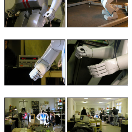
--
--
--
--