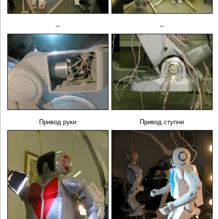
--
--
Привод руки
Привод ступни