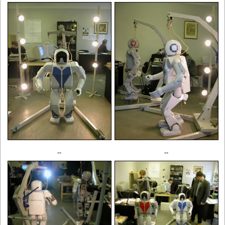
--
--