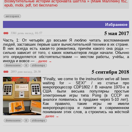
Возмутительные истории астронавта шаттла » (Майк Маллейн) fb2,
epub, mobi, pdf, txt бесплатно
aerospace
Избранное
5 мая 2017
3381 день назад, 01:57
Часть 1: От четырёх до восьми Я люблю читать воспоминания
людей, заставших первые шаги вычислительной техники в их стране.
В них всегда есть какая-то романтика, причём какого она рода —
сильно зависит от того, с каких компьютеров люди начали. Обычно
это определяется обстоятельствами — местом работы, учёбы, а
иногда и вовсе —
...далее
demoscene
it
oldcomps
5 сентября 2018
2893 дня назад, 20:30
"Finally, we come to the instruction we've all been
waiting for – SEX!" / из статьи про
микропроцессор CDP1802 / В начале 1970-х в
США были весьма популярны простые
электронные игры типа Pong (в СССР их
аналоги появились в продаже через 5-10 лет).
Как правило, такие игры не имели
микропроцессора и памяти в современном
понимании этих слов, а строились на жёсткой
...далее
demoscene
it
oldcomps