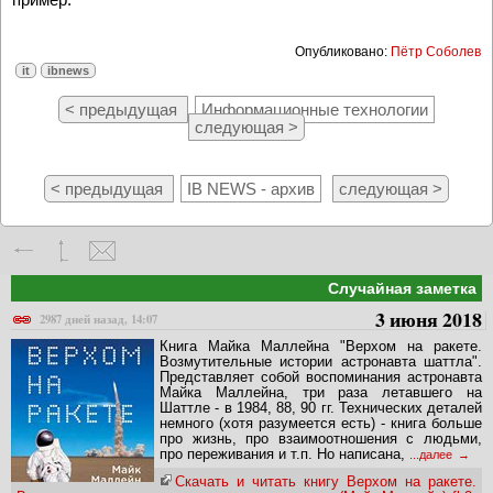
Опубликовано:
Пётр Соболев
it
ibnews
< предыдущая
Информационные технологии
следующая >
< предыдущая
IB NEWS - архив
следующая >
Случайная заметка
3 июня 2018
2987 дней назад, 14:07
Книга Майка Маллейна "Верхом на ракете.
Возмутительные истории астронавта шаттла".
Представляет собой воспоминания астронавта
Майка Маллейна, три раза летавшего на
Шаттле - в 1984, 88, 90 гг. Технических деталей
немного (хотя разумеется есть) - книга больше
про жизнь, про взаимоотношения с людьми,
про переживания и т.п. Но написана,
...далее
Скачать и читать книгу Верхом на ракете.