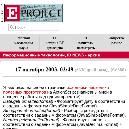
главная
IT
CC
общество
космос/авиа
история ВТ
почитать
разное
наука
демосцена
посмотреть
Информационные технологии
,
IB NEWS - архив
17 октября 2003, 02:49
(8330 дней назад, №6388)
Я выложил на своей страничке
исходники несколько
полезных прототипов
на ActionScript (написаны мной в
процессе работы над одним проектом):
Date.getFormatted(format)
- Форматирует дату в соответствии
с заданным форматом (JavaSimpleDateFormat).
String.parseFormatted(format)
- Разбор строки-даты в
соответствии с заданным форматом (JavaSimpleDateFormat).
Number.getFormatted(format)
- Форматирует число в
соответствии с заданным форматом (JavaDecimalFormat) +
пример.