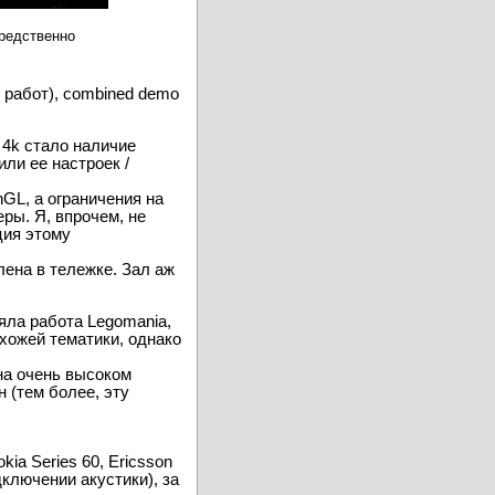
средственно
х работ), combined demo
 4k стало наличие
или ее настроек /
nGL, а ограничения на
ры. Я, впрочем, не
ция этому
лена в тележке. Зал аж
яла работа Legomania,
охожей тематики, однако
на очень высоком
 (тем более, эту
a Series 60, Ericsson