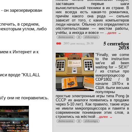
Часть 1: От четырёх до восьми Я
люблю читать воспоминания людей,
заставших первые шаги
вычислительной техники в их стране. В
 - он зарезервирован
них всегда есть какая-то романтика,
причём какого она рода — сильно
зависит от того, с каких компьютеров
спечить, в среднем,
люди начали. Обычно это определяется
обстоятельствами — местом работы,
некоторым углом, либо
учёбы, а иногда и вовсе —
...далее
demoscene
it
oldcomps
5 сентября
2893 дня назад, 20:30
2018
ием к Интернет и к
"Finally, we come
to the instruction
we've all been
waiting for – SEX!"
/ из статьи про
си вроде "KILL ALL
микропроцессор
CDP1802 / В
начале 1970-х в
США были весьма
популярны
простые электронные игры типа Pong (в
t'y они не понравились.
СССР их аналоги появились в продаже
через 5-10 лет). Как правило, такие игры
не имели микропроцессора и памяти в
современном понимании этих слов, а
строились на жёсткой
...далее
demoscene
it
oldcomps