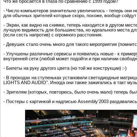
Assembly'2001, о который был предыдущий отчет.
Что же бросается в глаза по сравнению с 1999 годом?
- Число компьютеров значительно увеличилось - теперь они не
для обычных зрителей которые скоро, похоже, вообще сойдут н
- Экран, как видно на снимке, теперь находится в другом мест
лучшую видимость для большинства, но идеального места для
(если сесть напротив) с огромного расстояния.
- Девушек стало очень много для такого мероприятия (помнится
- Улучшены различные сервисы и появились новые - к примеру
внутренней сети (любой может подойти и при наличии свободно
- Билеты на руку другого цвета (но той же конструкции) :-)
- В проходах на ступеньках установили светодиодные матриц
LIGHTS AND AUDIO". Иногда они также зажигались в такт муз
- Зрителям (которых, повторюсь, было очень мало) теперь бы
- Постеры с картинкой и надписью Assembly'2003 раздавались 