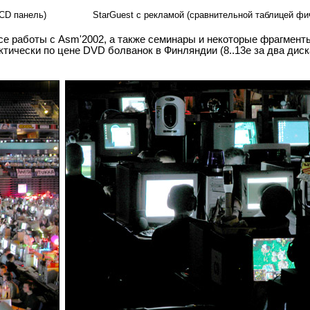
CD панель)
StarGuest с рекламой (сравнительной таблицей фич)
се работы с Asm'2002, а также семинары и некоторые фрагмент
ктически по цене DVD болванок в Финляндии (8..13e за два диск