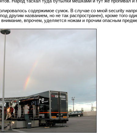
а пустых пластмассовых бутылок - засовываешь бутылку, тебе 
центов. Народ таскал туда бутылки мешками и тут же пропивал и
ролировалось содержимое сумок. В случае со мной security нап
 под другим названием, но не так распространен), кроме того од
 внимание, впрочем, уделяется ножам и прочим опасным предм