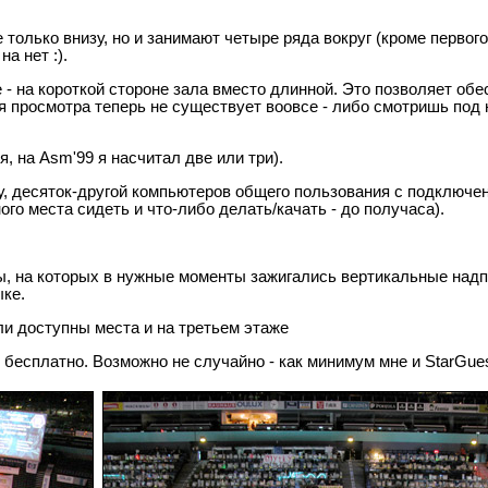
 только внизу, но и занимают четыре ряда вокруг (кроме первого
а нет :).
е - на короткой стороне зала вместо длинной. Это позволяет обе
 просмотра теперь не существует воовсе - либо смотришь под 
, на Asm'99 я насчитал две или три).
, десяток-другой компьютеров общего пользования с подключен
го места сидеть и что-либо делать/качать - до получаса).
ы, на которых в нужные моменты зажигались вертикальные надпи
ыке.
ли доступны места и на третьем этаже
бесплатно. Возможно не случайно - как минимум мне и StarGues