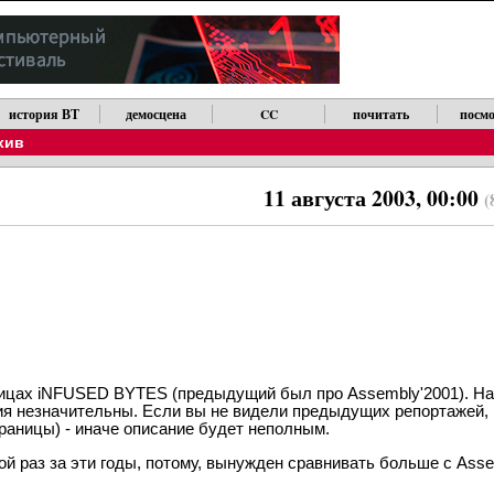
история ВТ
демосцена
CC
почитать
посмо
рхив
11 августа 2003, 00:00
(
ницах iNFUSED BYTES (предыдущий был про Assembly'2001). На 
ения незначительны. Если вы не видели предыдущих репортажей
раницы) - иначе описание будет неполным.
рой раз за эти годы, потому, вынужден сравнивать больше с Assem