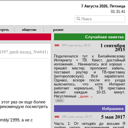
X
7 Августа 2026, Пятница
01:31:42
треть
общество
разное
Случайная заметка
1 сентября
3993 дня назад, 20:31
2015
8397 дней назад, №6041)
Подключался тут к Билайновскому
Интернету + ТВ. Квест, достойный
изложения... Начиналось всё хорошо -
пришёл мастер, проложил кабель,
поставил роутер и ТВ-приставку
(мотороловскую). Всё заработало.
Однако, вскоре после его ухода
выяснилось, что хотя Интернет
работает нормально, ТВ приставка
виснет каждые 10-15 минут.
Нагугленные
...далее
misc
этот раз он еще более
, рекомендую посмотреть
Избранное
5 мая 2017
3381 день назад, 01:57
bly'1999, а не с