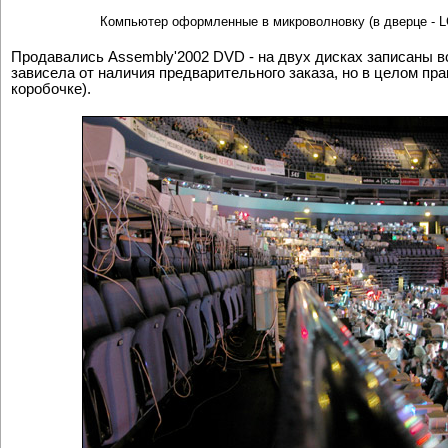
Компьютер оформленные в микроволновку (в дверце - L
Продавались Assembly'2002 DVD - на двух дисках записаны в
зависела от наличия предварительного заказа, но в целом пра
коробочке).