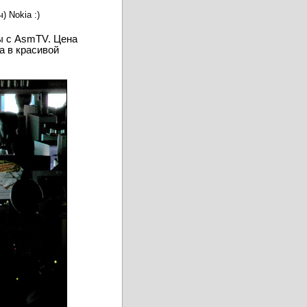
 Nokia :)
ы с AsmTV. Цена
а в красивой