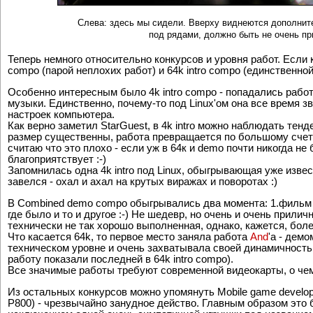
Слева: здесь мы сидели. Вверху виднеются дополните
под рядами, должно быть не очень при
Теперь немного относительно конкурсов и уровня работ. Если 
compo (парой неплохих работ) и 64k intro compo (единственно
Особенно интересным было 4k intro compo - попадались работ
музыки. Единственно, почему-то под Linux'ом она все время зв
настроек компьютера.
Как верно заметил StarGuest, в 4k intro можно наблюдать тен
размер существенны, работа превращается по большому счету
считаю что это плохо - если уж в 64к и demo почти никогда не
благоприятствует :-)
Запомнилась одна 4k intro под Linux, обыгрывающая уже извес
завелся - охал и ахал на крутых виражах и поворотах :)
В Combined demo compo обыгрывались два момента: 1.фильм Ма
где было и то и другое :-) Не шедевр, но очень и очень прили
технически не так хорошо выполненная, однако, кажется, бол
Что касается 64k, то первое место заняла работа
And
'a - дем
техническом уровне и очень захватывала своей динамичностью
работу показали последней в 64k intro compo).
Все значимые работы требуют современной видеокарты, о че
Из остальных конкурсов можно упомянуть Mobile game develop