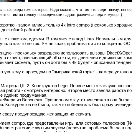
льные ряды компьютеров. Надо сказать, что тем кто сидит внизу, непо
ятно - им на голову периодически падает различная еда и мусор :)
коротко - запомнились только 4k intro compo (несколько хороши
й достойной работой).
ы с сюжетом, идеями. В том числе и под Linux Нормальным для
учала как-то не так. Уж не знаю, проблема ли это конкретно ОС 
денцию - поскольку разрешено использовать вызовы DirectX/Ope
 в скрипт, описывающий объекты, их движения и движение каме
 бывает сюжета, пусть он хотя бы в 4k будет - описанная тенден
тную тему с проездом по "американской горке" - камера установ
трица I,II, 2. Конструктор Lego. Первое место заслуженно зан
чная работа - смотреть интересно. Второе место заняла работа п
ее идейно продуманная.
омейкера из Воронежа. При полном отсутствии сюжета она была 
. Конкурентов не было, так что победитель был сразу очевиден
м сразу предупреждаю желающих их скачать.
ment compo, где представлены игры для сотовых телефонов (Noki