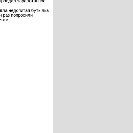
вылезает чек, который
 проедал заработанное
рягла недопитая бутылка
ин раз попросили
етам.