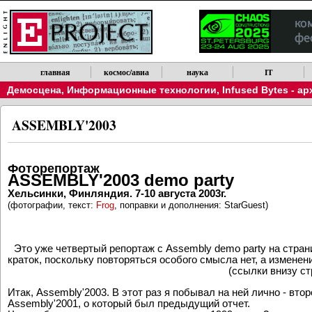
Обратите внимание, что новости можно получать по RSS.
главная
космос/авиа
наука
IT
Демосцена
,
Информационные технологии
,
Infused Bytes - а
ASSEMBLY'2003
Фоторепортаж
ASSEMBLY'2003 demo party
Хельсинки, Финляндия. 7-10 августа 2003г.
(фотографии, текст:
Frog
, поправки и дополнения: StarGuest)
Это уже четвертый репортаж с Assembly demo party на стра
краток, поскольку повторяться особого смысла нет, а измен
(ссылки внизу ст
Итак, Assembly'2003. В этот раз я побывал на ней лично - вто