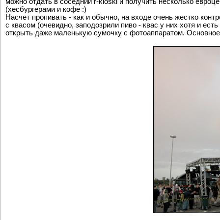
Также впечатлил агрегат у входа предназначенный для прием
можно отдать в соседний r-kioski и получить несколько евро
(хесбургерами и кофе :)
Насчет пропивать - как и обычно, на входе очень жестко конт
с квасом (очевидно, заподозрили пиво - квас у них хотя и есть
открыть даже маленькую сумочку с фотоаппаратом. Основное