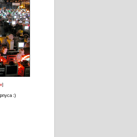
е
]
пуса :)