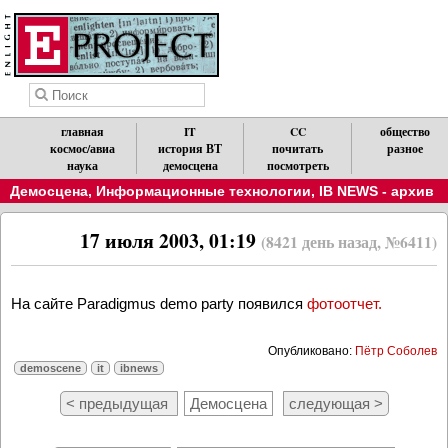
главная
IT
CC
общество
космос/авиа
история ВТ
почитать
разное
наука
демосцена
посмотреть
Демосцена
,
Информационные технологии
,
IB NEWS - архив
17 июля 2003, 01:19
(8421 день назад, №6411)
На сайте Paradigmus demo party появился
фотоотчет.
Опубликовано:
Пётр Соболев
demoscene
it
ibnews
< предыдущая
Демосцена
следующая >