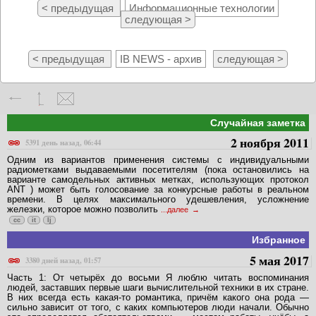
< предыдущая
Информационные технологии
следующая >
< предыдущая
IB NEWS - архив
следующая >
Случайная заметка
2 ноября 2011
5391 день назад, 06:44
Одним из вариантов применения системы с индивидуальными
радиометками выдаваемыми посетителям (пока остановились на
варианте самодельных активных метках, использующих протокол
ANT ) может быть голосование за конкурсные работы в реальном
времени. В целях максимального удешевления, усложнение
железки, которое можно позволить
...далее
cc
it
lj
Избранное
5 мая 2017
3380 дней назад, 01:57
Часть 1: От четырёх до восьми Я люблю читать воспоминания
людей, заставших первые шаги вычислительной техники в их стране.
В них всегда есть какая-то романтика, причём какого она рода —
сильно зависит от того, с каких компьютеров люди начали. Обычно