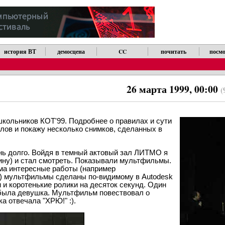
история ВТ
демосцена
CC
почитать
посмо
26 марта 1999, 00:00
(
кольников КОТ'99. Подробнее о правилах и сути
слов и покажу несколько снимков, сделанных в
ень долго. Войдя в темный актовый зал ЛИТМО я
ину) и стал смотреть. Показывали мультфильмы.
ма интересные работы (например
дел) мультфильмы сделаны по-видимому в Autodesk
 и коротенькие ролики на десяток секунд. Один
 была девушка. Мультфильм повествовал о
а отвечала "ХРЮ!" :).