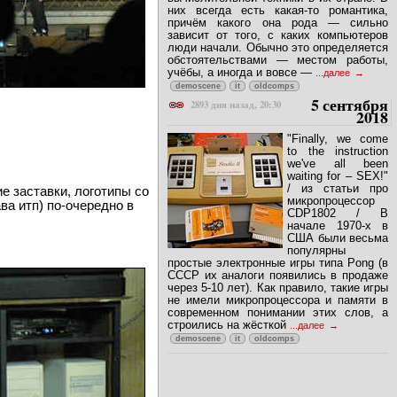
них всегда есть какая-то романтика,
причём какого она рода — сильно
зависит от того, с каких компьютеров
люди начали. Обычно это определяется
обстоятельствами — местом работы,
учёбы, а иногда и вовсе —
...далее
demoscene
it
oldcomps
5 сентября
2893 дня назад, 20:30
2018
"Finally, we come
to the instruction
we've all been
waiting for – SEX!"
/ из статьи про
е заставки, логотипы со
микропроцессор
ва итп) по-очередно в
CDP1802 / В
начале 1970-х в
США были весьма
популярны
простые электронные игры типа Pong (в
СССР их аналоги появились в продаже
через 5-10 лет). Как правило, такие игры
не имели микропроцессора и памяти в
современном понимании этих слов, а
строились на жёсткой
...далее
demoscene
it
oldcomps