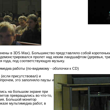
нены в 3DS Max). Большинство представляло собой коротеньки
 демонстрировался пролет над неким ландшафтом (деревья, тра
я года, под соответствующую музыку.
имедиа работы (по-видимому - оболочки к CD)
(если присутствовал) и
Впрочем, это заполняло паузы и
лись на большом экране при
етов превращались во что-то,
ния. Большой монитор
казе мультимедиа работ, в