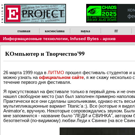
главная
космос/авиа
наука
IT
Информационные технологии
,
Infused Bytes - архив
КОмпьютер и Творчество'99
26 марта 1999 года в
ЛИТМО
прошел фестиваль студентов и ш
можно узнать на
официальном сайте
, я же скажу несколько 
течение первого дня фестиваля.
Я присутствовал на фестивале только в первый день и не оч
нашел свободное место (зал был заполнен примерно наполов
Практически все они сделаны школьниками, однако есть весь
мультипликационные вариант Titanic'a :). Все (которые я ви
Animator'e, вручную. Некоторые сопровождались звуком. Были
мне запомнился - название было "ЛЕДИ и СВИНКА", автором
безответной (по-видимому) любви Леди к Свинке (на все Свинк