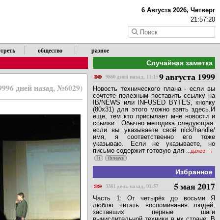
6 Августа 2026, Четверг
21:57:20
треть
общество
разное
Случайная заметка
9 августа 1999
9860 дней назад, 11:15
9996 дней назад, №6029)
Новость технического плана - если вы
сочтете полезным поставить ссылку на
IB/NEWS или INFUSED BYTES, кнопку
(80x31) для этого можно взять здесь.И
еще, тем кто присылает мне новости и
ссылки.. Обычно методика следующая:
если вы указываете свой nick/handle/
имя, я соответственно его тоже
указываю. Если не указываете, но
письмо содержит готовую для
...далее
it
ibnews
Избранное
5 мая 2017
3381 день назад, 01:57
Часть 1: От четырёх до восьми Я
люблю читать воспоминания людей,
заставших первые шаги
вычислительной техники в их стране. В